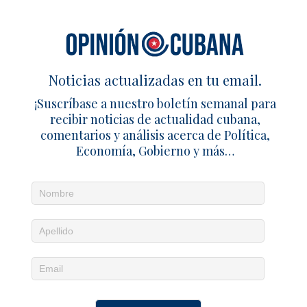
competir en Suecia tras negativa de
visados
27 junio 2026
Redacción
1
1 TRACKBACK / PINGBACK
Noticias actualizadas en tu email.
¡Suscríbase a nuestro boletín semanal para
Estados Unidos destina 6 millones de dólares en ayuda
recibir noticias de actualidad cubana,
humanitaria para Cuba – Cuba en Familia
comentarios y análisis acerca de Política,
Estados Unidos destina 6 millones de dólares en ayuda
Economía, Gobierno y más…
humanitaria para Cuba - Noticias Cubanas
Deja un comentario