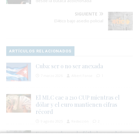
desde la butaca acolchonada
SIGUIENTE
El4tico bajo asedio policial
ARTÍCULOS RELACIONADOS
Cuba: ser o no ser anexada
7 marzo 2026
Albert Fonse
1
El MLC cae a 210 CUP mientras el
dólar y el euro mantienen cifras
récord
9 agosto 2025
Redacción
2
Equipo cubano de fútbol no podrá