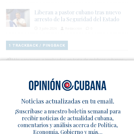
Liberan a pastor cubano tras nuevo
arresto de la Seguridad del Estado
3 julio 2026
Redacción
0
1 TRACKBACK / PINGBACK
Más sanciones a implicados en trata de médicos cubanos –
Cuba en Familia
Deja un comentario
Noticias actualizadas en tu email.
¡Suscríbase a nuestro boletín semanal para
recibir noticias de actualidad cubana,
comentarios y análisis acerca de Política,
Economía, Gobierno y más…