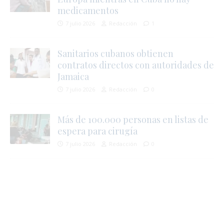
medicamentos
7 julio 2026
Redacción
1
Sanitarios cubanos obtienen
contratos directos con autoridades de
i
Jamaica
i
7 julio 2026
Redacción
0
Más de 100.000 personas en listas de
espera para cirugía
7 julio 2026
Redacción
0
i