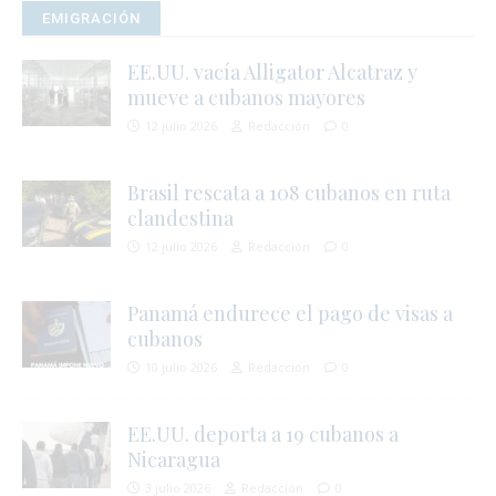
EMIGRACIÓN
EE.UU. vacía Alligator Alcatraz y
mueve a cubanos mayores
12 julio 2026
Redacción
0
Brasil rescata a 108 cubanos en ruta
clandestina
12 julio 2026
Redacción
0
Panamá endurece el pago de visas a
cubanos
10 julio 2026
Redacción
0
EE.UU. deporta a 19 cubanos a
Nicaragua
j
3 julio 2026
Redacción
0