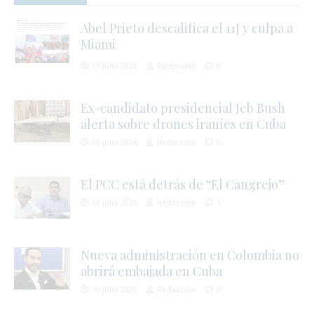
Abel Prieto descalifica el 11J y culpa a
Miami
11 julio 2026
Redacción
0
i
Ex-candidato presidencial Jeb Bush
i
alerta sobre drones iraníes en Cuba
10 julio 2026
Redacción
0
El PCC está detrás de “El Cangrejo”
10 julio 2026
Redacción
1
i
Nueva administración en Colombia no
abrirá embajada en Cuba
10 julio 2026
Redacción
0