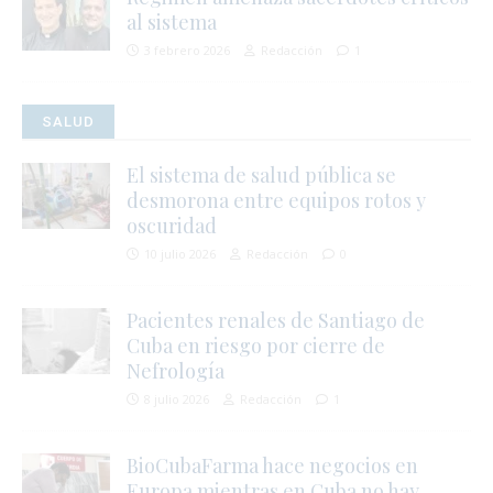
al sistema
3 febrero 2026
Redacción
1
i
SALUD
i
El sistema de salud pública se
desmorona entre equipos rotos y
oscuridad
10 julio 2026
Redacción
0
Pacientes renales de Santiago de
Cuba en riesgo por cierre de
Nefrología
8 julio 2026
Redacción
1
BioCubaFarma hace negocios en
Europa mientras en Cuba no hay