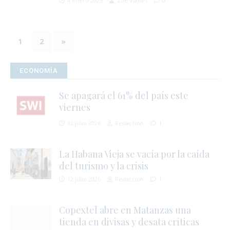
4 enero 2025
Zoé Valdés
0
1
2
»
ECONOMÍA
Se apagará el 61% del país este
viernes
12 julio 2026
Redacción
1
i
La Habana Vieja se vacía por la caída
del turismo y la crisis
12 julio 2026
Redacción
1
Copextel abre en Matanzas una
tienda en divisas y desata críticas