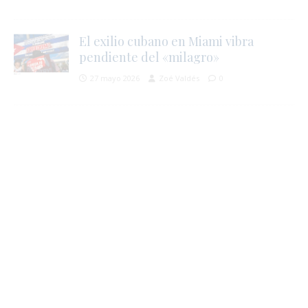
j
l
i
El exilio cubano en Miami vibra
pendiente del «milagro»
27 mayo 2026
Zoé Valdés
0
l
s