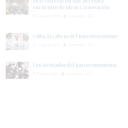
Derecha Fest en Mar del Plata:
encuentro de ideas y renovación
2 febrero 2026
Zoé Valdés
2
j
l
Cuba, la cabeza del narcoterrorismo
i
11 agosto 2025
Zoé Valdés
0
Los atentados del narcocomunismo
8 agosto 2025
Zoé Valdés
1
i
s
l
r
t