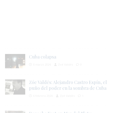
i
Cuba colapsa
6 marzo 2026
Zoé Valdés
0
Zóe Valdés: Alejandro Castro Espín, el
puño del poder en la sombra de Cuba
6 febrero 2026
Zoé Valdés
1