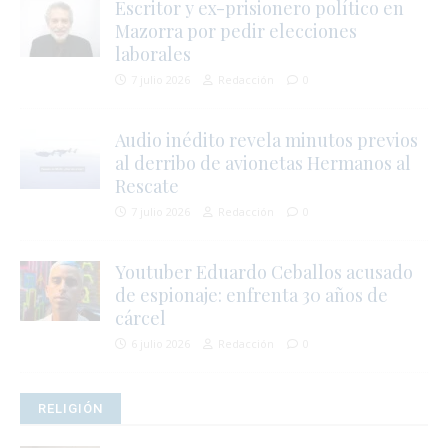
Escritor y ex-prisionero político en
Mazorra por pedir elecciones
laborales
7 julio 2026
Redacción
0
i
Audio inédito revela minutos previos
al derribo de avionetas Hermanos al
Rescate
7 julio 2026
Redacción
0
Youtuber Eduardo Ceballos acusado
de espionaje: enfrenta 30 años de
cárcel
6 julio 2026
Redacción
0
RELIGIÓN