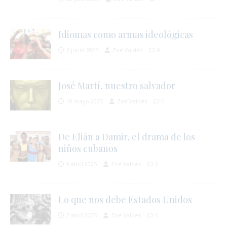
Idiomas como armas ideológicas
6 junio 2025
Zoé Valdés
0
José Martí, nuestro salvador
19 mayo 2025
Zoé Valdés
0
De Elián a Damir, el drama de los
niños cubanos
9 abril 2025
Zoé Valdés
0
i
Lo que nos debe Estados Unidos
2 abril 2025
Zoé Valdés
0