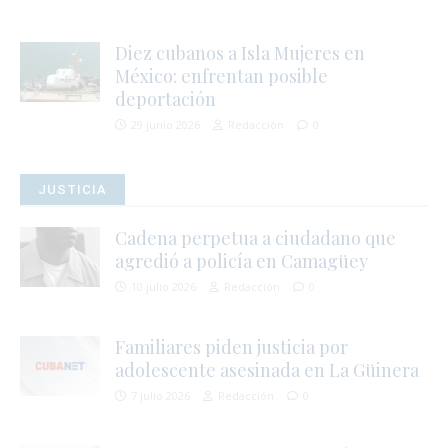
i
Diez cubanos a Isla Mujeres en
México: enfrentan posible
deportación
29 junio 2026
Redacción
0
JUSTICIA
Cadena perpetua a ciudadano que
l
agredió a policía en Camagüey
10 julio 2026
Redacción
0
s
Familiares piden justicia por
adolescente asesinada en La Güinera
7 julio 2026
Redacción
0