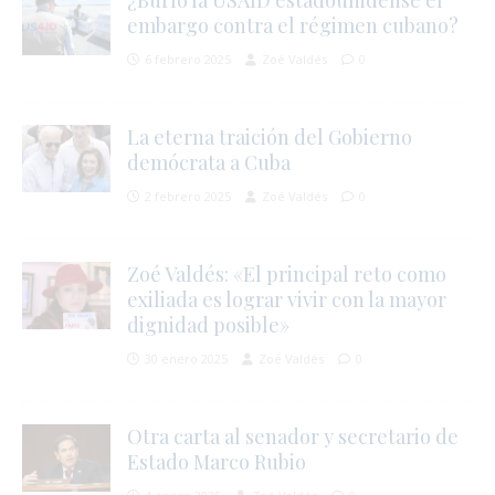
¿Burló la USAID estadounidense el
embargo contra el régimen cubano?
i
6 febrero 2025
Zoé Valdés
0
La eterna traición del Gobierno
j
demócrata a Cuba
l
i
2 febrero 2025
Zoé Valdés
0
Zoé Valdés: «El principal reto como
exiliada es lograr vivir con la mayor
dignidad posible»
l
30 enero 2025
Zoé Valdés
0
r
t
Otra carta al senador y secretario de
Estado Marco Rubio
s