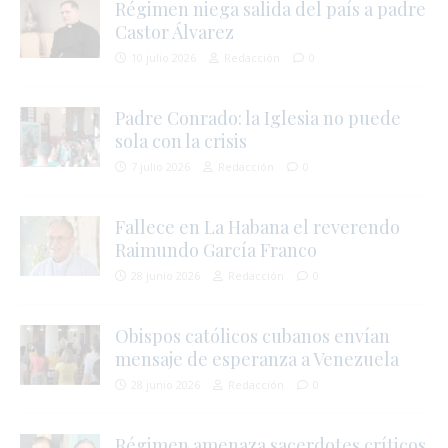
Régimen niega salida del país a padre
Castor Álvarez
10 julio 2026
Redacción
0
Padre Conrado: la Iglesia no puede
sola con la crisis
7 julio 2026
Redacción
0
Fallece en La Habana el reverendo
Raimundo García Franco
28 junio 2026
Redacción
0
Obispos católicos cubanos envían
mensaje de esperanza a Venezuela
i
28 junio 2026
Redacción
0
Régimen amenaza sacerdotes críticos