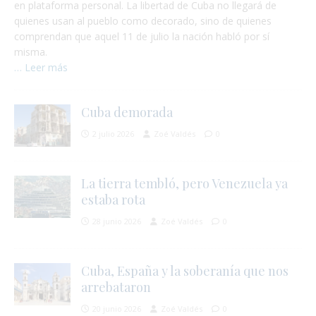
en plataforma personal. La libertad de Cuba no llegará de
quienes usan al pueblo como decorado, sino de quienes
comprendan que aquel 11 de julio la nación habló por sí
misma.
… Leer más
Cuba demorada
2 julio 2026
Zoé Valdés
0
i
La tierra tembló, pero Venezuela ya
estaba rota
28 junio 2026
Zoé Valdés
0
Cuba, España y la soberanía que nos
arrebataron
20 junio 2026
Zoé Valdés
0