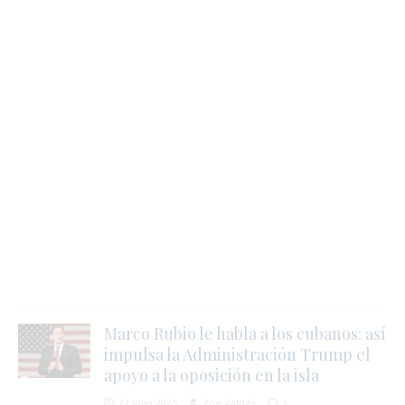
í
r
Marco Rubio le habla a los cubanos: así
impulsa la Administración Trump el
apoyo a la oposición en la isla
22 julio 2025
Zoé Valdés
1