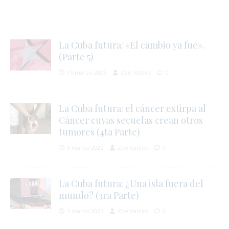
La Cuba futura: «El cambio ya fue».
(Parte 5)
15 marzo 2025
Zoé Valdés
0
r
l
La Cuba futura: el cáncer extirpa al
Cáncer cuyas secuelas crean otros
r
tumores (4ta Parte)
t
9 marzo 2025
Zoé Valdés
0
La Cuba futura: ¿Una isla fuera del
s
mundo? (3ra Parte)
í
5 marzo 2025
Zoé Valdés
0
s