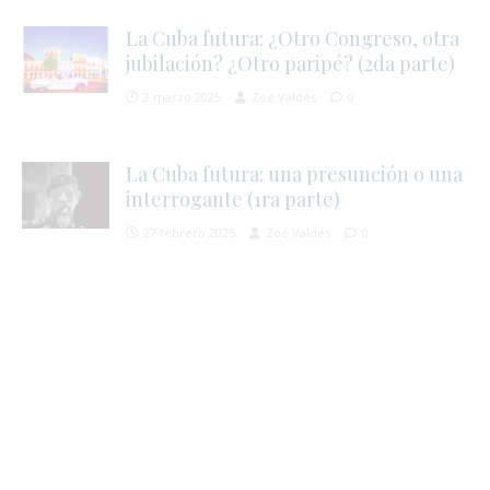
La Cuba futura: ¿Otro Congreso, otra
jubilación? ¿Otro paripé? (2da parte)
2 marzo 2025
Zoé Valdés
0
La Cuba futura: una presunción o una
interrogante (1ra parte)
27 febrero 2025
Zoé Valdés
0
i