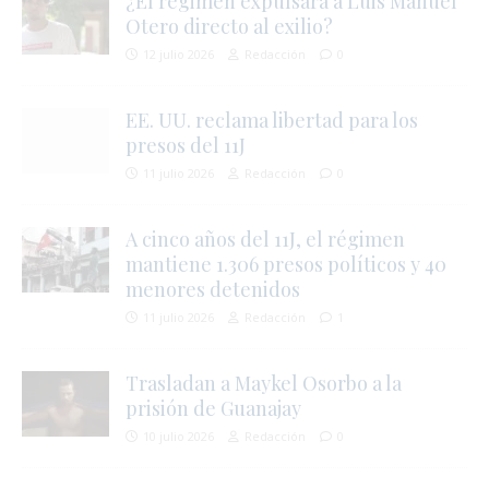
¿El régimen expulsará a Luis Manuel
Otero directo al exilio?
12 julio 2026
Redacción
0
EE. UU. reclama libertad para los
presos del 11J
11 julio 2026
Redacción
0
A cinco años del 11J, el régimen
,
mantiene 1.306 presos políticos y 40
menores detenidos
11 julio 2026
Redacción
1
Trasladan a Maykel Osorbo a la
prisión de Guanajay
10 julio 2026
Redacción
0