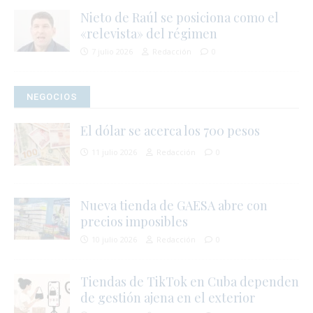
Nieto de Raúl se posiciona como el
«relevista» del régimen
7 julio 2026
Redacción
0
NEGOCIOS
El dólar se acerca los 700 pesos
11 julio 2026
Redacción
0
j
l
Nueva tienda de GAESA abre con
i
precios imposibles
10 julio 2026
Redacción
0
Tiendas de TikTok en Cuba dependen
de gestión ajena en el exterior
i