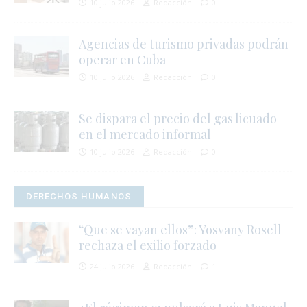
10 julio 2026
Redacción
0
r
Agencias de turismo privadas podrán
operar en Cuba
10 julio 2026
Redacción
0
t
i
Se dispara el precio del gas licuado
en el mercado informal
10 julio 2026
Redacción
0
DERECHOS HUMANOS
“Que se vayan ellos”: Yosvany Rosell
rechaza el exilio forzado
24 julio 2026
Redacción
1
i