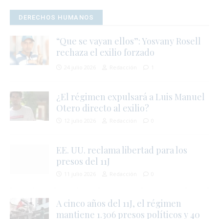
r
DERECHOS HUMANOS
“Que se vayan ellos”: Yosvany Rosell
rechaza el exilio forzado
t
24 julio 2026
Redacción
1
i
¿El régimen expulsará a Luis Manuel
Otero directo al exilio?
12 julio 2026
Redacción
0
EE. UU. reclama libertad para los
presos del 11J
11 julio 2026
Redacción
0
A cinco años del 11J, el régimen
i
mantiene 1.306 presos políticos y 40