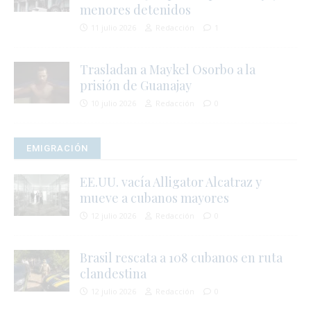
menores detenidos
11 julio 2026
Redacción
1
Trasladan a Maykel Osorbo a la
prisión de Guanajay
10 julio 2026
Redacción
0
EMIGRACIÓN
,
EE.UU. vacía Alligator Alcatraz y
mueve a cubanos mayores
12 julio 2026
Redacción
0
Brasil rescata a 108 cubanos en ruta
clandestina
12 julio 2026
Redacción
0