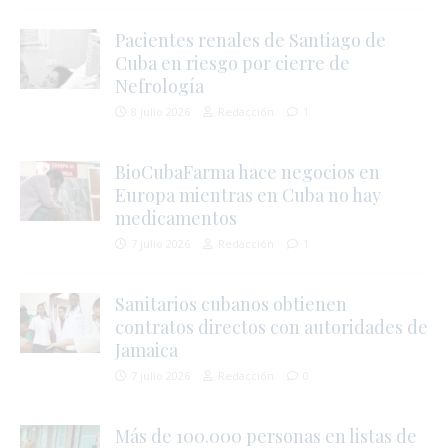
Pacientes renales de Santiago de
Cuba en riesgo por cierre de
i
Nefrología
8 julio 2026
Redacción
1
i
BioCubaFarma hace negocios en
Europa mientras en Cuba no hay
medicamentos
7 julio 2026
Redacción
1
Sanitarios cubanos obtienen
contratos directos con autoridades de
Jamaica
7 julio 2026
Redacción
0
Más de 100.000 personas en listas de