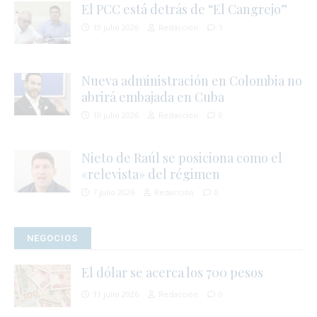
El PCC está detrás de “El Cangrejo”
10 julio 2026
Redacción
1
i
Nueva administración en Colombia no
abrirá embajada en Cuba
10 julio 2026
Redacción
0
i
Nieto de Raúl se posiciona como el
«relevista» del régimen
7 julio 2026
Redacción
0
NEGOCIOS
i
El dólar se acerca los 700 pesos
11 julio 2026
Redacción
0