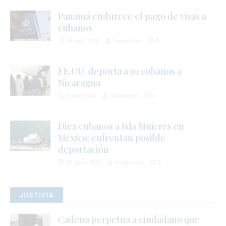
Panamá endurece el pago de visas a
cubanos
10 julio 2026
Redacción
0
EE.UU. deporta a 19 cubanos a
Nicaragua
3 julio 2026
Redacción
0
Diez cubanos a Isla Mujeres en
México: enfrentan posible
deportación
29 junio 2026
Redacción
0
JUSTICIA
j
Cadena perpetua a ciudadano que