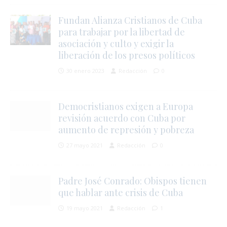
Fundan Alianza Cristianos de Cuba
para trabajar por la libertad de
asociación y culto y exigir la
liberación de los presos políticos
30 enero 2023
Redacción
0
r
l
Democristianos exigen a Europa
revisión acuerdo con Cuba por
aumento de represión y pobreza
r
t
27 mayo 2021
Redacción
0
Padre José Conrado: Obispos tienen
s
que hablar ante crisis de Cuba
í
19 mayo 2021
Redacción
1
s