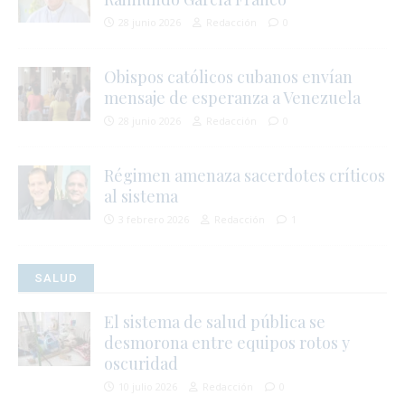
28 junio 2026
Redacción
0
Obispos católicos cubanos envían
mensaje de esperanza a Venezuela
28 junio 2026
Redacción
0
Régimen amenaza sacerdotes críticos
al sistema
3 febrero 2026
Redacción
1
SALUD
El sistema de salud pública se
desmorona entre equipos rotos y
i
oscuridad
10 julio 2026
Redacción
0