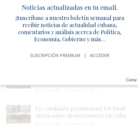
7 julio 2026
Redacción
0
Noticias actualizadas en tu email.
¡Suscríbase a nuestro boletín semanal para
Gas, basura y apagones hunden a La
recibir noticias de actualidad cubana,
Habana
comentarios y análisis acerca de Política,
Economía, Gobierno y más…
7 julio 2026
Redacción
1
SUSCRIPCIÓN PREMIUM
|
ACCEDER
POLÍTICA
Abel Prieto descalifica el 11J y culpa a
Miami
Cerrar
11 julio 2026
Redacción
0
Ex-candidato presidencial Jeb Bush
alerta sobre drones iraníes en Cuba
10 julio 2026
Redacción
0