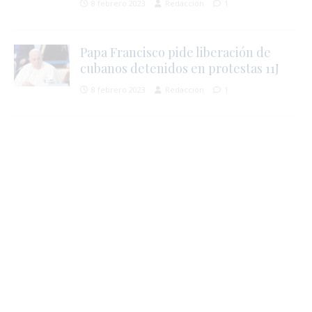
8 febrero 2023
Redacción
1
Papa Francisco pide liberación de
cubanos detenidos en protestas 11J
8 febrero 2023
Redacción
1
i