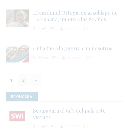
i
El cardenal Ortega, ex arzobispo de
La Habana, muere a los 82 años.
26 julio 2019
Redacción
1
j
l
Cuba fue a la guerra con nosotros
i
20 mayo 2019
Redacción
0
1
2
»
l
ECONOMÍA
r
t
Se apagará el 61% del país este
viernes
12 julio 2026
Redacción
1
s