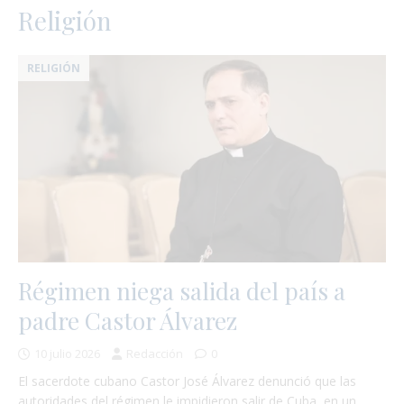
Religión
RELIGIÓN
Régimen niega salida del país a
:
padre Castor Álvarez
10 julio 2026
Redacción
0
El sacerdote cubano Castor José Álvarez denunció que las
autoridades del régimen le impidieron salir de Cuba, en un