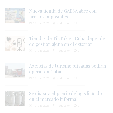
Nueva tienda de GAESA abre con
precios imposibles
10 julio 2026
Redacción
0
Tiendas de TikTok en Cuba dependen
de gestión ajena en el exterior
10 julio 2026
Redacción
0
j
Agencias de turismo privadas podrán
l
operar en Cuba
i
10 julio 2026
Redacción
0
Se dispara el precio del gas licuado
en el mercado informal
10 julio 2026
Redacción
0
i