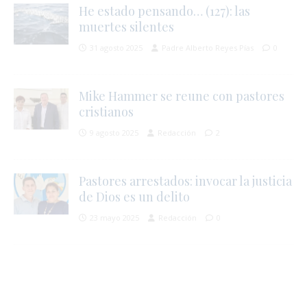
He estado pensando… (127): las
muertes silentes
31 agosto 2025
Padre Alberto Reyes Pías
0
i
Mike Hammer se reune con pastores
cristianos
9 agosto 2025
Redacción
2
Pastores arrestados: invocar la justicia
de Dios es un delito
23 mayo 2025
Redacción
0