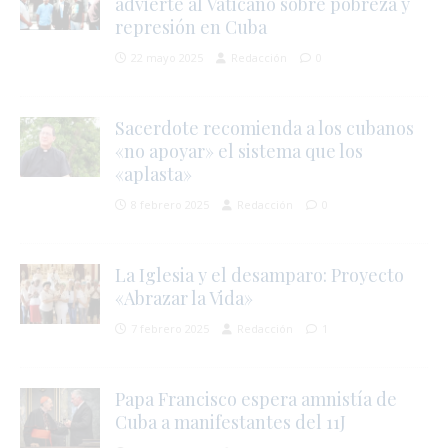
advierte al Vaticano sobre pobreza y
represión en Cuba
í
r
22 mayo 2025
Redacción
0
Sacerdote recomienda a los cubanos
«no apoyar» el sistema que los
«aplasta»
8 febrero 2025
Redacción
0
La Iglesia y el desamparo: Proyecto
«Abrazar la Vida»
7 febrero 2025
Redacción
1
Papa Francisco espera amnistía de
Cuba a manifestantes del 11J