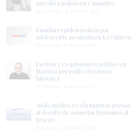
agredió a policía en Camagüey
i
10 julio 2026
Redacción
0
Familiares piden justicia por
adolescente asesinada en La Güinera
7 julio 2026
Redacción
0
Escritor y ex-prisionero político en
Mazorra por pedir elecciones
l
laborales
7 julio 2026
Redacción
0
s
Audio inédito revela minutos previos
al derribo de avionetas Hermanos al
Rescate
7 julio 2026
Redacción
0