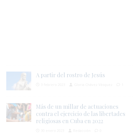
A partir del rostro de Jesús
3 febrero 2023
Gloria Chávez Vásquez
1
Más de un millar de actuaciones
contra el ejercicio de las libertades
j
religiosas en Cuba en 2022
l
30 enero 2023
Redacción
0
i