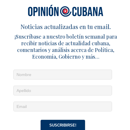
sobra para rendirme. Pero no lo haré. Cuba será libre,
y los cubanos trabajamos cada día para alcanzar esa
liberación. Cuando llegue ese momento, espero que
ustedes sean recordados no como amigos que
Noticias actualizadas en tu email.
admiraban a nuestros carceleros desde una distancia
¡Suscríbase a nuestro boletín semanal para
segura, sino como amigos que tuvieron el valor de
recibir noticias de actualidad cubana,
decir la verdad cuando más importaba.
comentarios y análisis acerca de Política,
Economía, Gobierno y más…
Apareció primero en
USA Today
CUBA
ESTADOS UNIDOS
MENSAJE
NOTICIAS DE CUBA
ÓSCAR ELÍAS BISCET
TITULAR
ANTERIOR
SUSCRIBIRSE!