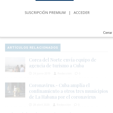
Rigondeaux desafía al calendario y vuelve a
imponerse sobre el ring
SUSCRIPCIÓN PREMIUM
|
ACCEDER
SIGUIENTE
Exilio cubano responde a manifestantes pro-Cuba
en Aeropuerto de Miami
Cerrar
ARTÍCULOS RELACIONADOS
Corea del Norte envía equipo de
agencia de turismo a Cuba
26 junio 2019
Redacción
0
Coronavirus.- Cuba amplía el
confinamiento a otros tres municipios
de La Habana por el coronavirus
28 abril 2020
Redacción
0