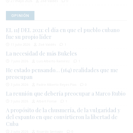
27 mayo 2026
Zoé Valdés
0
OPINIÓN
EL 11J DEL 2021: el día en que el pueblo cubano
fue su propio líder
11 julio 2026
Zoé Valdés
1
La necesidad de más Bukeles
7 julio 2026
Luis Alberto Ramírez
1
He estado pensando… (164) realidades que me
preocupan
3 julio 2026
Padre Alberto Reyes Pías
0
La reunión que debería preocupar a Marco Rubio
3 julio 2026
Albert Fonse
1
A propósito de la chusmería, de la vulgaridad y
del espanto en que convirtieron la libertad de
Cuba
3 julio 2026
Ricardo Santiago
0