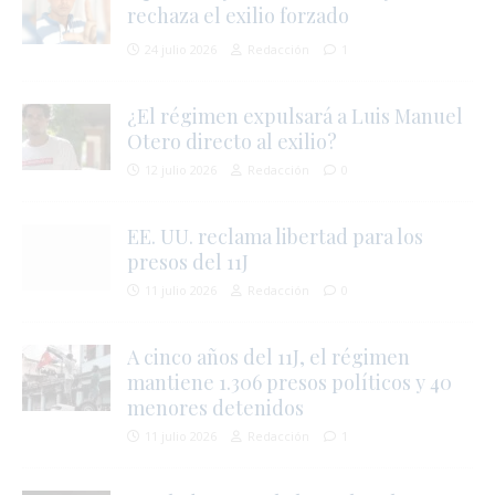
rechaza el exilio forzado
24 julio 2026
Redacción
1
¿El régimen expulsará a Luis Manuel
Otero directo al exilio?
12 julio 2026
Redacción
0
EE. UU. reclama libertad para los
i
presos del 11J
11 julio 2026
Redacción
0
A cinco años del 11J, el régimen
mantiene 1.306 presos políticos y 40
menores detenidos
11 julio 2026
Redacción
1