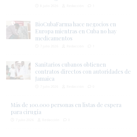
8 julio 2026
Redacción
1
BioCubaFarma hace negocios en
i
Europa mientras en Cuba no hay
medicamentos
7 julio 2026
Redacción
1
i
Sanitarios cubanos obtienen
contratos directos con autoridades de
Jamaica
7 julio 2026
Redacción
0
Más de 100.000 personas en listas de espera
i
para cirugía
7 julio 2026
Redacción
0