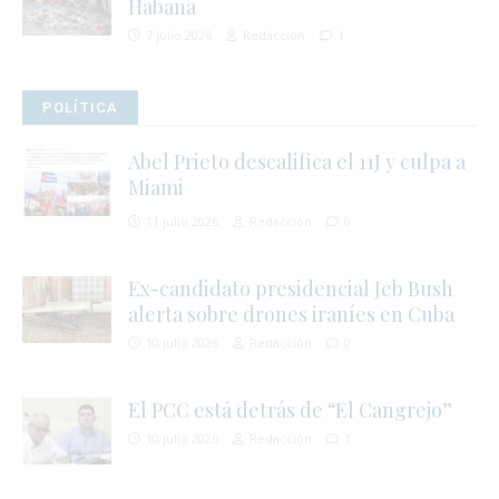
Habana
7 julio 2026
Redacción
1
POLÍTICA
Abel Prieto descalifica el 11J y culpa a
Miami
11 julio 2026
Redacción
0
Ex-candidato presidencial Jeb Bush
alerta sobre drones iraníes en Cuba
10 julio 2026
Redacción
0
i
El PCC está detrás de “El Cangrejo”
10 julio 2026
Redacción
1