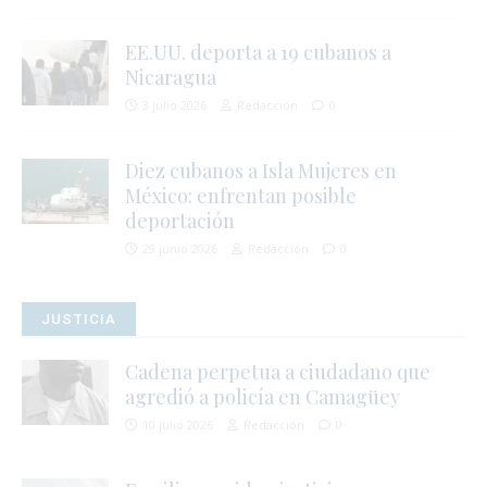
i
EE.UU. deporta a 19 cubanos a
Nicaragua
3 julio 2026
Redacción
0
j
Diez cubanos a Isla Mujeres en
l
i
México: enfrentan posible
deportación
29 junio 2026
Redacción
0
JUSTICIA
l
Cadena perpetua a ciudadano que
agredió a policía en Camagüey
r
t
10 julio 2026
Redacción
0
s