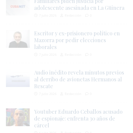
Familiares piden justicia por
adolescente asesinada en La Güinera
7 julio 2026
Redacción
0
Escritor y ex-prisionero político en
Mazorra por pedir elecciones
laborales
7 julio 2026
Redacción
0
Audio inédito revela minutos previos
al derribo de avionetas Hermanos al
i
Rescate
7 julio 2026
Redacción
0
Youtuber Eduardo Ceballos acusado
de espionaje: enfrenta 30 años de
cárcel
6 julio 2026
Redacción
0