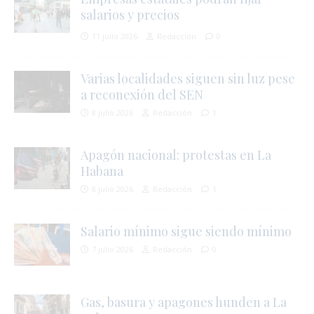
salarios y precios
í
r
11 julio 2026
Redacción
0
Varias localidades siguen sin luz pese
a reconexión del SEN
8 julio 2026
Redacción
1
Apagón nacional: protestas en La
Habana
8 julio 2026
Redacción
1
Salario mínimo sigue siendo mínimo
7 julio 2026
Redacción
0
Gas, basura y apagones hunden a La