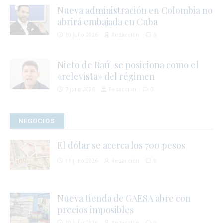
Nueva administración en Colombia no
abrirá embajada en Cuba
10 julio 2026
Redacción
0
Nieto de Raúl se posiciona como el
«relevista» del régimen
7 julio 2026
Redacción
0
NEGOCIOS
El dólar se acerca los 700 pesos
11 julio 2026
Redacción
0
j
Nueva tienda de GAESA abre con
l
precios imposibles
i
10 julio 2026
Redacción
0