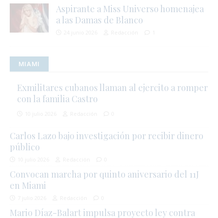
Aspirante a Miss Universo homenajea
a las Damas de Blanco
24 junio 2026
Redacción
1
MIAMI
Exmilitares cubanos llaman al ejercito a romper
con la familia Castro
10 julio 2026
Redacción
0
Carlos Lazo bajo investigación por recibir dinero
público
10 julio 2026
Redacción
0
Convocan marcha por quinto aniversario del 11J
en Miami
7 julio 2026
Redacción
0
Mario Díaz-Balart impulsa proyecto ley contra