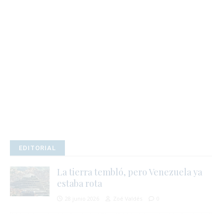
r
t
i
EDITORIAL
La tierra tembló, pero Venezuela ya
estaba rota
28 junio 2026
Zoé Valdés
0