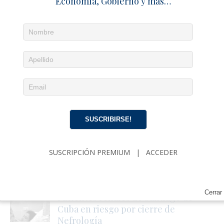
Economía, Gobierno y más…
mensaje de esperanza a Venezuela
28 junio 2026
Redacción
0
Régimen amenaza sacerdotes críticos
al sistema
3 febrero 2026
Redacción
1
SALUD
SUSCRIBIRSE!
El sistema de salud pública se
desmorona entre equipos rotos y
SUSCRIPCIÓN PREMIUM
|
ACCEDER
oscuridad
10 julio 2026
Redacción
0
Cerrar
Pacientes renales de Santiago de
Cuba en riesgo por cierre de
Nefrología