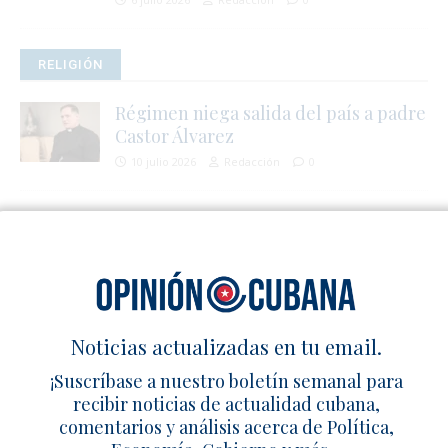
RELIGIÓN
Régimen niega salida del país a padre
Castor Álvarez
10 julio 2026
Redacción
0
,
Padre Conrado: la Iglesia no puede
sola con la crisis
7 julio 2026
Redacción
0
Fallece en La Habana el reverendo
Noticias actualizadas en tu email.
Raimundo García Franco
¡Suscríbase a nuestro boletín semanal para
28 junio 2026
Redacción
0
recibir noticias de actualidad cubana,
comentarios y análisis acerca de Política,
Obispos católicos cubanos envían
i