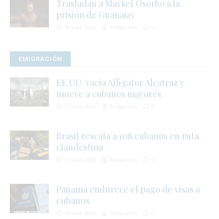
Trasladan a Maykel Osorbo a la
prisión de Guanajay
10 julio 2026
Redacción
0
EMIGRACIÓN
EE.UU. vacía Alligator Alcatraz y
mueve a cubanos mayores
12 julio 2026
Redacción
0
Brasil rescata a 108 cubanos en ruta
clandestina
12 julio 2026
Redacción
0
Panamá endurece el pago de visas a
cubanos
10 julio 2026
Redacción
0