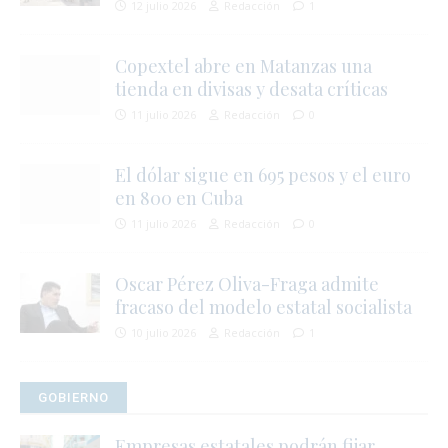
12 julio 2026
Redacción
1
Copextel abre en Matanzas una
j
tienda en divisas y desata críticas
l
11 julio 2026
Redacción
0
i
El dólar sigue en 695 pesos y el euro
en 800 en Cuba
11 julio 2026
Redacción
0
i
Oscar Pérez Oliva-Fraga admite
s
fracaso del modelo estatal socialista
l
10 julio 2026
Redacción
1
r
t
GOBIERNO
Empresas estatales podrán fijar