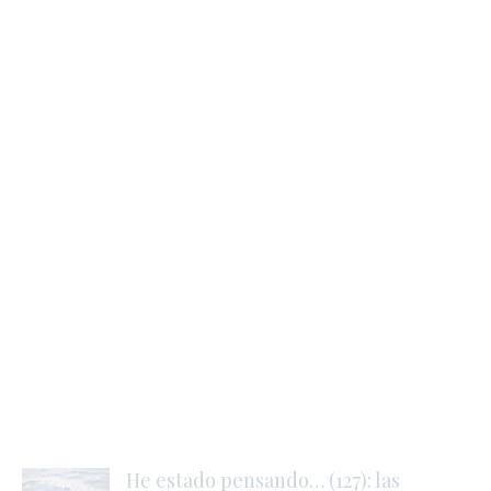
j
l
i
l
s
He estado pensando… (127): las