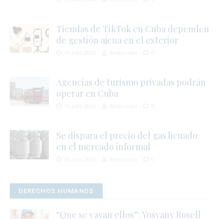
Tiendas de TikTok en Cuba dependen
de gestión ajena en el exterior
10 julio 2026
Redacción
0
r
Agencias de turismo privadas podrán
operar en Cuba
l
10 julio 2026
Redacción
0
r
t
Se dispara el precio del gas licuado
en el mercado informal
10 julio 2026
Redacción
0
s
DERECHOS HUMANOS
í
“Que se vayan ellos”: Yosvany Rosell
s