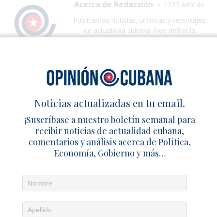
Acerca de Redacción
1227 Artículo
Publicamos noticias, crónicas y reportajes
de actualidad cubana. Nos define la
integridad periodística, la veracidad y la
calidad de nuestra información.
Noticias actualizadas en tu email.
ANTERIOR
Jefe de policía de Miami ofrece liderar policía
¡Suscríbase a nuestro boletín semanal para
nacional en una Cuba libre
recibir noticias de actualidad cubana,
comentarios y análisis acerca de Política,
SIGUIENTE
Economía, Gobierno y más…
Nueva ola de protestas en varias zonas del país
ARTÍCULOS RELACIONADOS