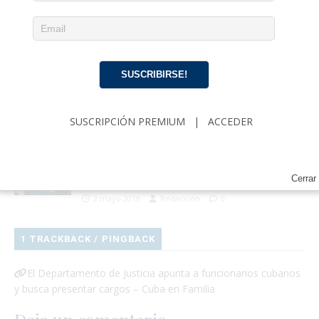
Raúl Castro debe ir tras las rejas: La
deuda histórica de justicia frente a los
crímenes del castrismo
24 marzo 2026
Pedro Corzo
0
SUSCRIBIRSE!
Juicio contra autor de cartel “Abajo el
comunismo” listo para sentencia
SUSCRIPCIÓN PREMIUM
|
ACCEDER
21 agosto 2025
Redacción
0
Maduro advierte a los militares: «Ha
llegado el momento de luchar»
Cerrar
2 mayo 2019
Redacción
0
1 TRACKBACK / PINGBACK
El Departamento de Justicia apunta a funcionarios cubanos
y busca presentar cargos – Cuba en Familia