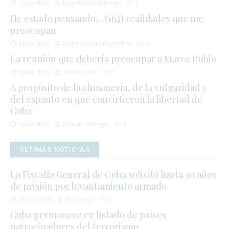
7 julio 2026
Luis Alberto Ramírez
1
He estado pensando… (164) realidades que me
preocupan
3 julio 2026
Padre Alberto Reyes Pías
0
La reunión que debería preocupar a Marco Rubio
3 julio 2026
Albert Fonse
1
A propósito de la chusmería, de la vulgaridad y
del espanto en que convirtieron la libertad de
Cuba
3 julio 2026
Ricardo Santiago
0
ÚLTIMAS NOTICIAS
La Fiscalía General de Cuba solicitó hasta 30 años
de prisión por levantamiento armado
12 julio 2026
Redacción
0
Cuba permanece en listado de países
patrocinadores del terrorismo