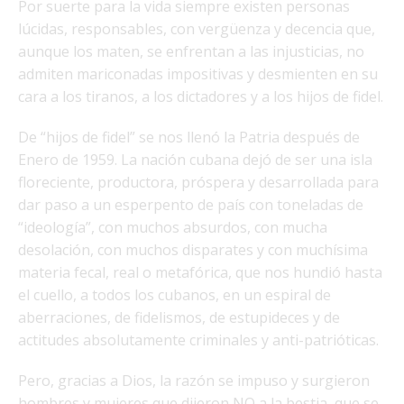
Por suerte para la vida siempre existen personas
lúcidas, responsables, con vergüenza y decencia que,
aunque los maten, se enfrentan a las injusticias, no
admiten mariconadas impositivas y desmienten en su
cara a los tiranos, a los dictadores y a los hijos de fidel.
De “hijos de fidel” se nos llenó la Patria después de
Enero de 1959. La nación cubana dejó de ser una isla
floreciente, productora, próspera y desarrollada para
dar paso a un esperpento de país con toneladas de
“ideología”, con muchos absurdos, con mucha
desolación, con muchos disparates y con muchísima
materia fecal, real o metafórica, que nos hundió hasta
el cuello, a todos los cubanos, en un espiral de
aberraciones, de fidelismos, de estupideces y de
actitudes absolutamente criminales y anti-patrióticas.
Pero, gracias a Dios, la razón se impuso y surgieron
hombres y mujeres que dijeron NO a la bestia, que se