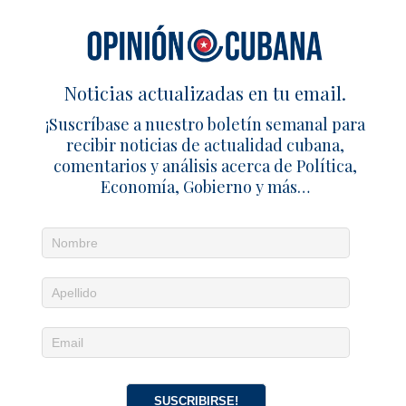
ANTERIOR
FLAMUR exige reformas para reactivar sector
agrícola
SIGUIENTE
Noticias actualizadas en tu email.
Presidente de Ecuador denuncia ‘injerencia’
cubana en política interna
¡Suscríbase a nuestro boletín semanal para
recibir noticias de actualidad cubana,
comentarios y análisis acerca de Política,
Economía, Gobierno y más…
ARTÍCULOS RELACIONADOS
Aroldis Chapman extiende con los
Red Sox por $13.3 millones
31 agosto 2025
Redacción
1
Empresas españolas aceleran su
salida de Cuba
4 julio 2026
Redacción
0
SUSCRIBIRSE!