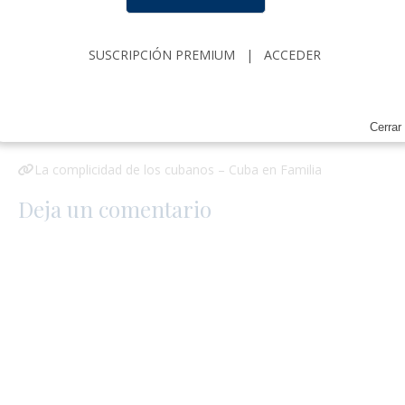
Cuba no ganó pleito en Londres,
Banco Nacional de Cuba enfrentará
mas demandas
SUSCRIPCIÓN PREMIUM
|
ACCEDER
5 abril 2023
Abel Santiago Francis Acea
0
1 TRACKBACK / PINGBACK
Cerrar
La complicidad de los cubanos – Cuba en Familia
Deja un comentario