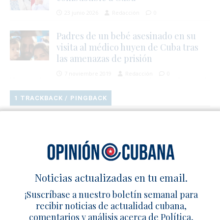
23 junio 2026
Redacción
0
Padres de un bebé asesinado en su
visita al médico huyen de Cuba tras
las amenazas de prisión
7 noviembre 2019
Redacción
0
1 TRACKBACK / PINGBACK
Investigan diplomatico cubano por influencia política en
EE.UU. a favor del régimen – Cuba en Familia
Deja un comentario
Noticias actualizadas en tu email.
¡Suscríbase a nuestro boletín semanal para
recibir noticias de actualidad cubana,
comentarios y análisis acerca de Política,