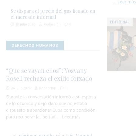
… Leer má
Se dispara el precio del gas licuado en
el mercado informal
EDITORIAL
10 julio 2026
Redacción
0
DERECHOS HUMANOS
“Que se vayan ellos”: Yosvany
Rosell rechaza el exilio forzado
24 julio 2026
Redacción
1
Durante la conversación informó a su esposa
de lo ocurrido y dejó claro que no estaba
dispuesto a abandonar Cuba como condición
para recuperar la libertad. … Leer más
¿El régimen expulsará a Luis Manuel