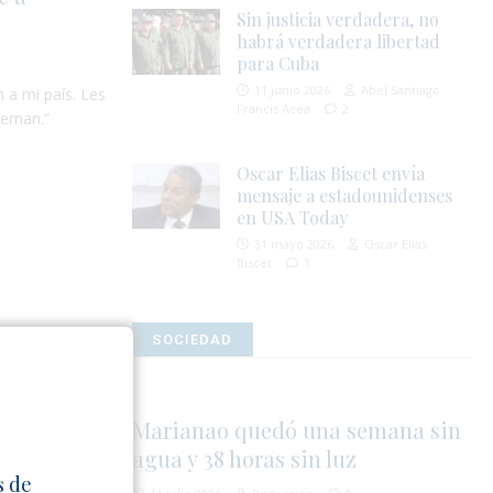
Sin justicia verdadera, no
habrá verdadera libertad
para Cuba
11 junio 2026
Abel Santiago
 a mi país. Les
Francis Acea
2
iernan.”
Oscar Elias Biscet envía
mensaje a estadounidenses
en USA Today
31 mayo 2026
Oscar Elias
Biscet
1
SOCIEDAD
Marianao quedó una semana sin
agua y 38 horas sin luz
s de