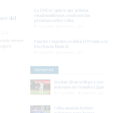
La UNEAC quiere que artistas
estadounidenses condenen las
lave del
presiónes sobre Cuba
7 julio 2026
Redacción
0
0
 podrán detener
Pancho Céspedes recibirá el Premio a la
seguirá
Excelencia Musical
3 julio 2026
Redacción
0
DEPORTES
Yordan Álvarez llega a 200
jonrones en Grandes Ligas
11 julio 2026
Redacción
0
Cuba anuncia treinta
peloteros para Juegos