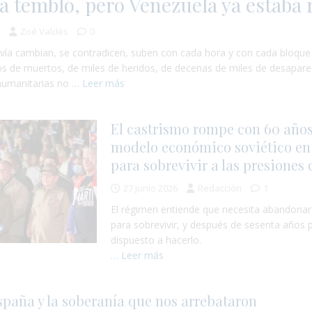
ra tembló, pero Venezuela ya estaba 
6
Zoé Valdés
0
avía cambian, se contradicen, suben con cada hora y con cada bloque
os de muertos, de miles de heridos, de decenas de miles de desapar
humanitarias no
… Leer más
El castrismo rompe con 60 año
modelo económico soviético e
para sobrevivir a las presiones
27 junio 2026
Redacción
1
El régimen entiende que necesita abandona
para sobrevivir, y después de sesenta años 
dispuesto a hacerlo.
… Leer más
spaña y la soberanía que nos arrebataron