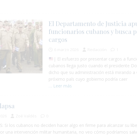
s
El Departamento de Justicia ap
funcionarios cubanos y busca p
cargos
6 marzo 2026
Redacción
1
| El esfuerzo por presentar cargos a func
cubanos llega justo cuando el presidente D
dicho que su administración está mirando a
próximo país cuyo gobierno podría caer
… Leer más
lapsa
2026
Zoé Valdés
0
 Si los cubanos no deciden hacer algo en firme para alcanzar su libe
r una intervención militar humanitaria, no veo cómo podríamos salv