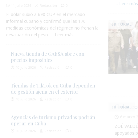
… Leer má
11 julio 2026
Redacción
0
El dólar subió a 690 CUP en el mercado
informal cubano y confirmó que las 176
EDITORIAL
medidas económicas del régimen no frenan la
devaluación del peso. … Leer más
Nueva tienda de GAESA abre con
precios imposibles
10 julio 2026
Redacción
0
Tiendas de TikTok en Cuba dependen
de gestión ajena en el exterior
10 julio 2026
Redacción
0
Cuba co
EDITORIAL
6 marzo 
Agencias de turismo privadas podrán
operar en Cuba
ZOÉ VALDÉS:
10 julio 2026
Redacción
0
apoyados po