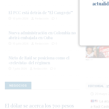
actualid
El PCC está detrás de “El Cangrejo”
10 julio 2026
Redacción
1
EDITORIAL
Nueva administración en Colombia no
abrirá embajada en Cuba
10 julio 2026
Redacción
0
Nieto de Raúl se posiciona como el
«relevista» del régimen
7 julio 2026
Redacción
0
Raúl Ca
NEGOCIOS
EDITORIAL
20 mayo 
La acu
El dólar se acerca los 700 pesos
a Raúl Cast