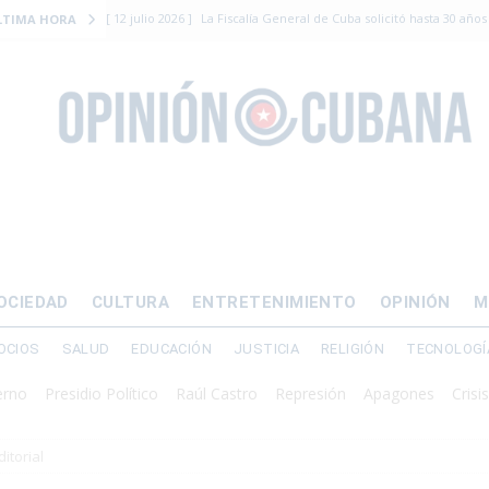
[ 12 julio 2026 ]
La Fiscalía General de Cuba solicitó hasta 30 años
LTIMA HORA
levantamiento armado
[ 12 julio 2026 ]
EE.UU. vacía Alligator Alcatraz y mueve a cuban
EMIGRACIÓN
[ 12 julio 2026 ]
Se apagará el 61% del país este viernes
ECON
[ 12 julio 2026 ]
¿El régimen expulsará a Luis Manuel Otero directo
DERECHOS HUMANOS
[ 24 julio 2026 ]
“Que se vayan ellos”: Yosvany Rosell rechaza el e
OCIEDAD
CULTURA
ENTRETENIMIENTO
OPINIÓN
M
DERECHOS HUMANOS
OCIOS
SALUD
EDUCACIÓN
JUSTICIA
RELIGIÓN
TECNOLOGÍ
sidio Político
Raúl Castro
Represión
Apagones
Crisis energéti
ditorial