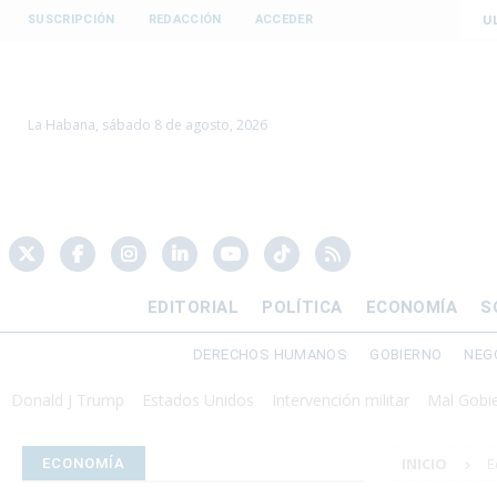
U
SUSCRIPCIÓN
REDACCIÓN
ACCEDER
La Habana, sábado 8 de agosto, 2026
EDITORIAL
POLÍTICA
ECONOMÍA
S
DERECHOS HUMANOS
GOBIERNO
NEG
J Trump
Estados Unidos
Intervención militar
Mal Gobierno
Pre
INICIO
E
ECONOMÍA