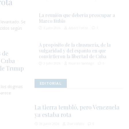
rota
La reunión que debería preocupar a
Marco Rubio
 levantado. Se
ecidos según
3 julio 2026
Albert Fonse
1
A propósito de la chusmería, de la
vulgaridad y del espanto en que
s de
convirtieron la libertad de Cuba
n Cuba
3 julio 2026
Ricardo Santiago
0
 de Trump
EDITORIAL
r los dogmas
parece
La tierra tembló, pero Venezuela
ya estaba rota
28 junio 2026
Zoé Valdés
0