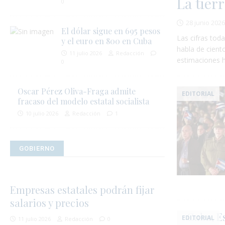
La tier
0
28 junio 202
El dólar sigue en 695 pesos
Las cifras tod
y el euro en 800 en Cuba
habla de cient
11 julio 2026
Redacción
estimaciones 
0
Oscar Pérez Oliva-Fraga admite
EDITORIAL
fracaso del modelo estatal socialista
10 julio 2026
Redacción
1
GOBIERNO
Empresas estatales podrán fijar
salarios y precios
Cuba, E
EDITORIAL
11 julio 2026
Redacción
0