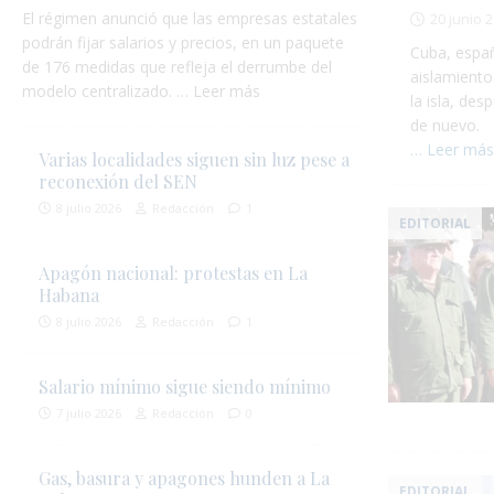
El régimen anunció que las empresas estatales
20 junio 
podrán fijar salarios y precios, en un paquete
Cuba, españ
de 176 medidas que refleja el derrumbe del
aislamiento
modelo centralizado. … Leer más
la isla, de
de nuevo.
… Leer má
Varias localidades siguen sin luz pese a
reconexión del SEN
8 julio 2026
Redacción
1
EDITORIAL
Apagón nacional: protestas en La
Habana
8 julio 2026
Redacción
1
Salario mínimo sigue siendo mínimo
7 julio 2026
Redacción
0
Gas, basura y apagones hunden a La
EDITORIAL