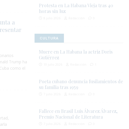
Protesta en La Habana Vieja tras 40
horas sin luz
8 julio 2026
Redacción
0
unta a
resentar
CULTURA
Muere en La Habana la actriz Doris
ionarios
Gutiérrez
onald Trump ha
10 julio 2026
Redacción
1
 Cuba como el
Poeta cubano denuncia fusilamientos de
su familia tras 1959
7 julio 2026
Redacción
0
Fallece en Brasil Luis Álvarez Álvarez,
Premio Nacional de Literatura
rtad,
arla
7 julio 2026
Redacción
0