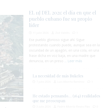
EL 11J DEL 2021: el día en que el
pueblo cubano fue su propio
líder
11 julio 2026
Zoé Valdés
1
Ese pueblo glorioso sigue ahí. Sigue
protestando cuando puede, aunque sea en la
oscuridad de un apagón, en una cola, en una
frase dicha en voz baja, en una madre que
denuncia, en un preso
... Leer más
La necesidad de más Bukeles
7 julio 2026
Luis Alberto Ramírez
1
He estado pensando… (164) realidades
que me preocupan
3 julio 2026
Padre Alberto Reyes Pías
0