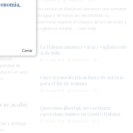
11 julio 2026
Redacción
0
Economía,
Una vecina de Marianao denunció una semana
sin agua y 38 horas sin electricidad. Su
testimonio expone el colapso de los servicios y
a
la vigilancia estatal. … Leer más
La Habana amanece vacía y vigilada este
Cerrar
os de José
11 de julio
 Biscet–
11 julio 2026
Redacción
1
apacidad de
Cuba en un acto
Once termoeléctricas fuera de servicio
po.
para el fín de semana
10 julio 2026
Redacción
1
s se acabó
Queremos libertad, no corriente:
cacerolazo masivo en Centro Habana
10 julio 2026
Redacción
0
ida y atribuye
es