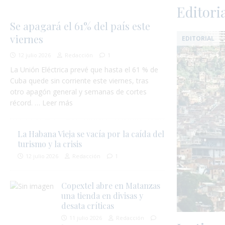
Editori
Se apagará el 61% del país este
viernes
EDITORIAL
12 julio 2026
Redacción
1
La Unión Eléctrica prevé que hasta el 61 % de
Cuba quede sin corriente este viernes, tras
otro apagón general y semanas de cortes
récord. … Leer más
La Habana Vieja se vacía por la caída del
turismo y la crisis
12 julio 2026
Redacción
1
Copextel abre en Matanzas
una tienda en divisas y
desata críticas
11 julio 2026
Redacción