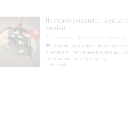
s
He estado pensando… (149): la c
cambio
6 marzo 2026
Padre Alberto Reyes Pías
| “Podrán cortar todas la flores, pero no
la primavera”. Y la primavera ya está aquí, y 
mostrándose con toda su fuerza.
… Leer más