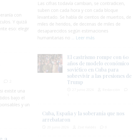
Las cifras todavía cambian, se contradicen,
suben con cada hora y con cada bloque
beranía con
levantado. Se habla de cientos de muertos, de
culos. Y quizá
miles de heridos, de decenas de miles de
nte eso: elegir
desaparecidos según estimaciones
humanitarias no
... Leer más
El castrismo rompe con 60
á
años de modelo económico
soviético en Cuba para
sobrevivir a las presiones de
2
Trump
27 junio 2026
Redacción
si existe una
1
tidos bajo el
sponsables y un
Cuba, España y la soberanía que nos
arrebataron
20 junio 2026
Zoé Valdés
0
e a