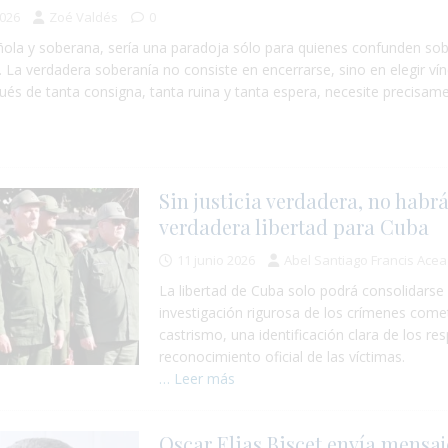
2026
Zoé Valdés
0
ola y soberana, sería una paradoja sólo para quienes confunden so
. La verdadera soberanía no consiste en encerrarse, sino en elegir vín
spués de tanta consigna, tanta ruina y tanta espera, necesite precisame
s
Sin justicia verdadera, no habr
verdadera libertad para Cuba
11 junio 2026
Abel Santiago Francis Acea
La libertad de Cuba solo podrá consolidarse 
investigación rigurosa de los crímenes come
castrismo, una identificación clara de los re
reconocimiento oficial de las víctimas.
… Leer más
Oscar Elias Biscet envía mensaj