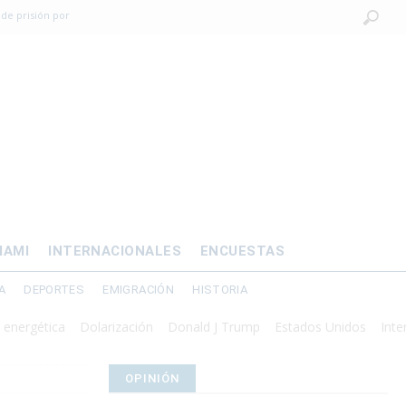
 de prisión por
os mayores
OMÍA
 al exilio?
xilio forzado
IAMI
INTERNACIONALES
ENCUESTAS
A
DEPORTES
EMIGRACIÓN
HISTORIA
ca
Dolarización
Donald J Trump
Estados Unidos
Intervención m
OPINIÓN