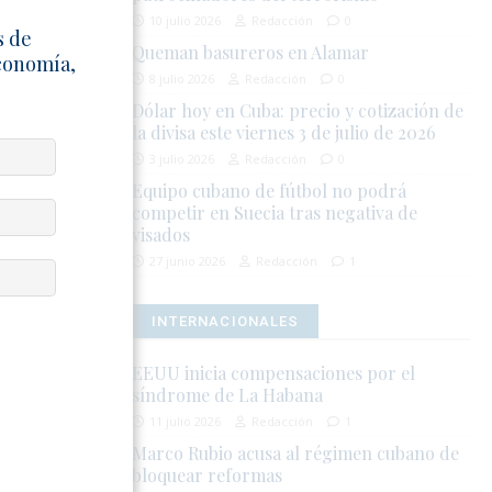
o es un
10 julio 2026
Redacción
0
s de
vo de
Queman basureros en Alamar
Economía,
8 julio 2026
Redacción
0
Dólar hoy en Cuba: precio y cotización de
la divisa este viernes 3 de julio de 2026
3 julio 2026
Redacción
0
Equipo cubano de fútbol no podrá
competir en Suecia tras negativa de
visados
27 junio 2026
Redacción
1
INTERNACIONALES
EEUU inicia compensaciones por el
síndrome de La Habana
11 julio 2026
Redacción
1
Marco Rubio acusa al régimen cubano de
bloquear reformas