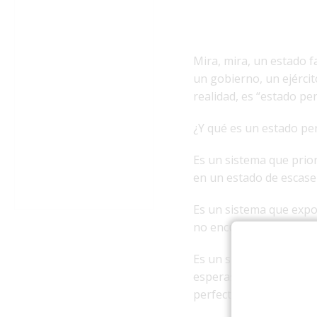
Mira, mira, un estado fa
un gobierno, un ejército
realidad, es “estado pe
¿Y qué es un estado p
Es un sistema que prior
en un estado de escasez
Es un sistema que expo
no encuentra aspirinas 
Es un sistema donde lo
esperas tres meses por
perfectamente, pero fu