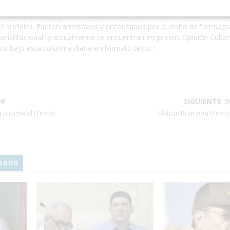
o es un proyecto audiovisual independiente integrado por Kamil Zayas
 Ricardo Medina, jóvenes cubanos que cuestionan la realidad sociopo
s sociales. Fueron arrestados y encausados por el delito de “propaga
onstitucional” y actualmente se encuentran en prisión. Opinión Cuban
eos bajo esta columna diaria en formato texto.
OR
SIGUIENTE
a piramidal (Texto)
El4tico: Rumanía (Texto
ADOS