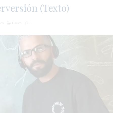
erversión (Texto)
ico
El4tico
0