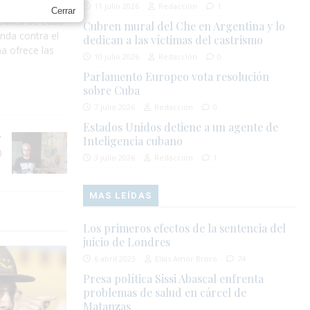
 Pérez y
11 julio 2026
Redacción
1
Cerrar
lítica de Cuba
Cubren mural del Che en Argentina y lo
nda contra el
dedican a las víctimas del castrismo
a ofrece las
10 julio 2026
Redacción
0
Parlamento Europeo vota resolución
sobre Cuba
7 julio 2026
Redacción
0
Estados Unidos detiene a un agente de
Inteligencia cubano
)
3 julio 2026
Redacción
1
MAS LEÍDAS
Los primeros efectos de la sentencia del
juicio de Londres
6 abril 2023
Elías Amor Bravo
74
Presa política Sissi Abascal enfrenta
problemas de salud en cárcel de
Matanzas