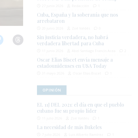
27 junio 2026
Redacción
1
Cuba, España y la soberanía que nos
arrebataron
20 junio 2026
Zoé Valdés
0
Sin justicia verdadera, no habrá
verdadera libertad para Cuba
11 junio 2026
Abel Santiago Francis Acea
2
Oscar Elias Biscet envía mensaje a
estadounidenses en USA Today
31 mayo 2026
Oscar Elias Biscet
1
OPINIÓN
EL 11J DEL 2021: el día en que el pueblo
cubano fue su propio líder
11 julio 2026
Zoé Valdés
1
La necesidad de más Bukeles
7 julio 2026
Luis Alberto Ramírez
1