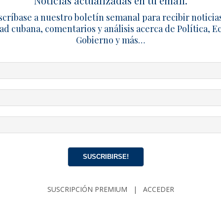
Noticias actualizadas en tu email.
el apagón, la represión y la necesidad de escapar. Por eso n
scríbase a nuestro boletín semanal para recibir noticia
 mucho más cruel. Es un Estado que ha triunfado en el objeti
ad cubana, comentarios y análisis acerca de Política, 
o signifique el fracaso de toda una nación.
Gobierno y más…
n Cubana.
A
CUBA
DISIDENCIA
EL4TICO
ESTAFAS
G2
IGENCIA
SUSCRIBIRSE!
SUSCRIPCIÓN PREMIUM
|
ACCEDER
 de El4tico
50 Artículo