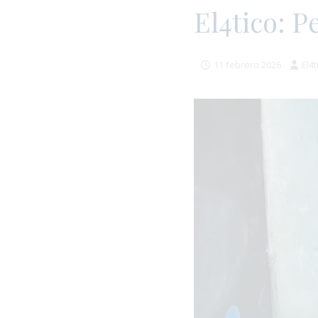
El4tico: P
11 febrero 2026
El4t