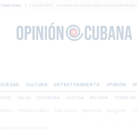
[ 12 julio 2026 ]
La Fiscalía General de Cuba solicitó hasta 30 años
LTIMA HORA
levantamiento armado
[ 12 julio 2026 ]
EE.UU. vacía Alligator Alcatraz y mueve a cuban
EMIGRACIÓN
[ 12 julio 2026 ]
Se apagará el 61% del país este viernes
ECON
[ 12 julio 2026 ]
¿El régimen expulsará a Luis Manuel Otero directo
DERECHOS HUMANOS
[ 24 julio 2026 ]
“Que se vayan ellos”: Yosvany Rosell rechaza el e
OCIEDAD
CULTURA
ENTRETENIMIENTO
OPINIÓN
M
DERECHOS HUMANOS
OCIOS
SALUD
EDUCACIÓN
JUSTICIA
RELIGIÓN
TECNOLOGÍ
o
Presidio Político
Raúl Castro
Represión
Apagones
Crisis en
El4tico: Perversión (Texto)