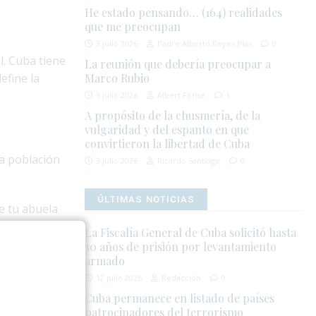
He estado pensando… (164) realidades
que me preocupan
3 julio 2026
Padre Alberto Reyes Pías
0
l. Cuba tiene
La reunión que debería preocupar a
efine la
Marco Rubio
3 julio 2026
Albert Fonse
1
A propósito de la chusmería, de la
vulgaridad y del espanto en que
convirtieron la libertad de Cuba
la población
3 julio 2026
Ricardo Santiago
0
ÚLTIMAS NOTICIAS
e tu abuela
La Fiscalía General de Cuba solicitó hasta
30 años de prisión por levantamiento
tras tú
armado
na
12 julio 2026
Redacción
0
Cuba permanece en listado de países
patrocinadores del terrorismo