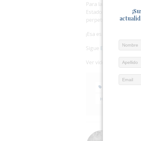
Para la gente funciona 
¡Su
Estado fallido, es algo
actualid
perpetuarse, aunque es
¡Esa es la perversión!
Sigue
El4tico
en Opinió
Ver video en
Facebook
CONVOCATORI
HOLGUÍN
INTEL
Acerca