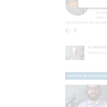
El 4tic
Ernesto
en rede
orden c
transcripciones de sus vid
ANTERI
El4tico: Estaf
ARTÍCULOS RELACION