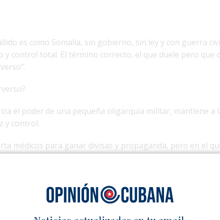
llido es como Somalia, sin gobierno, sin ley y con guerra civi
 y control total. El término correcto, el que duele pero que d
rverso”.
erverso?
iza el poder de una pequeña oligarquía militar, mantiene a 
 y control.
rta médicos para ganar divisas y propaganda, pero en el qu
en la farmacia.
s generales son magnates de hoteles y corporaciones, mien
 una balita de gas. No es que el Estado no funcione, funcio
nciona para ellos.