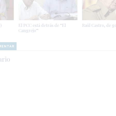
)
El PCC está detrás de “El
Raúl Castro, de g
Cangrejo”
OMENTAR
ario