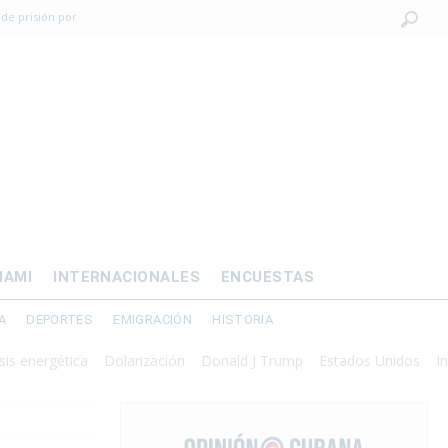
 de prisión por
os mayores
OMÍA
 al exilio?
xilio forzado
IAMI
INTERNACIONALES
ENCUESTAS
A
DEPORTES
EMIGRACIÓN
HISTORIA
ergética
Dolarización
Donald J Trump
Estados Unidos
Interven