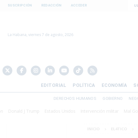
U
SUSCRIPCIÓN
REDACCIÓN
ACCEDER
La Habana, viernes 7 de agosto, 2026
EDITORIAL
POLÍTICA
ECONOMÍA
S
DERECHOS HUMANOS
GOBIERNO
NEG
onald J Trump
Estados Unidos
Intervención militar
Mal Gobiern
INICIO
EL4TICO