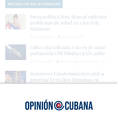
ARTÍCULOS RELACIONADOS
Presa política Sissi Abascal enfrenta
problemas de salud en cárcel de
Matanzas
10 agosto 2025
Redacción
3
Cuba está rodeada, y no es de agua:
portaavión USS Nimitz en el Caribe
21 mayo 2026
Abel Santiago Francis Acea
0
Senadores Estadounidenses piden
priorizar Derechos Humanos en
diálogo entre EE.UU. y Cuba
19 enero 2023
Redacción
0
1 TRACKBACK / PINGBACK