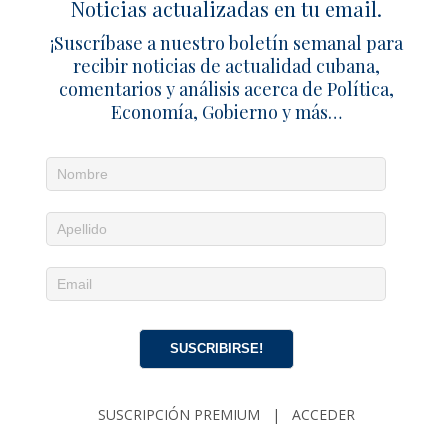
Noticias actualizadas en tu email.
El4tico: Estafa piramidal (Texto) - Noticias Cubanas
¡Suscríbase a nuestro boletín semanal para
Deja un comentario
recibir noticias de actualidad cubana,
comentarios y análisis acerca de Política,
Economía, Gobierno y más…
SUSCRIBIRSE!
SUSCRIPCIÓN PREMIUM
|
ACCEDER