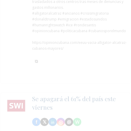
trasladados a otros centros tras meses de denuncias y
gastos millonarios.
#alligatoralcatraz
#ancianos
#crisismigratoria
#donaldtrump
#emigracion
#estadosunidos
#humanrightswatch
#ice
#rondesantis
#opinioncubana #politicacubana #cubanosporelmundo
https://opinioncubana.com/eeuu-vacia-alligator-alcatraz-
cubanos-mayores/
Se apagará el 61% del país este
viernes