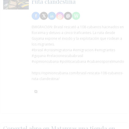
ruta clandestina
EMIGRACIóN:
Brasil rescató a 108 cubanos hacinados en
Roraima y detuvo a cinco traficantes. La ruta desde
Guyana expone el éxodo y la explotación que rodean a
los migrantes.
#brasil
#crisismigratoria
#emigracion
#emigrantes
#guyana
#relacionescubabrasil
#opinioncubana #politicacubana #cubanosporelmundo
https://opinioncubana.com/brasil-rescata-108-cubanos-
ruta-clandestina/
Copextel abre en Matanzas una tienda en