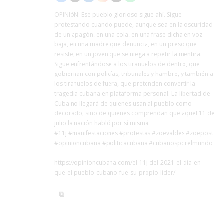
OPINIóN:
Ese pueblo glorioso sigue ahí. Sigue
protestando cuando puede, aunque sea en la oscuridad
de un apagón, en una cola, en una frase dicha en voz
baja, en una madre que denuncia, en un preso que
resiste, en un joven que se niega a repetir la mentira.
Sigue enfrentándose a los tiranuelos de dentro, que
gobiernan con policías, tribunales y hambre, y también a
los tiranuelos de fuera, que pretenden convertir la
tragedia cubana en plataforma personal. La libertad de
Cuba no llegará de quienes usan al pueblo como
decorado, sino de quienes comprendan que aquel 11 de
julio la nación habló por sí misma.
#11j
#manifestaciones
#protestas
#zoevaldes
#zoepost
#opinioncubana #politicacubana #cubanosporelmundo
https://opinioncubana.com/el-11j-del-2021-el-dia-en-
que-el-pueblo-cubano-fue-su-propio-lider/