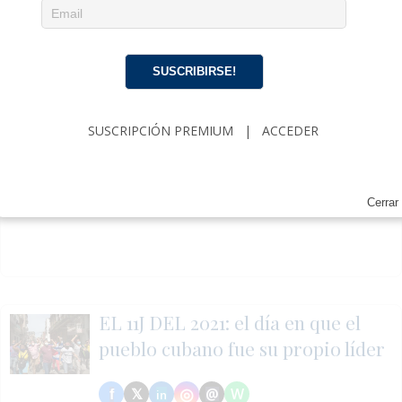
DERECHOS HUMANOS:
La embajada de Estados Unidos en Cuba exigió la
SUSCRIBIRSE!
liberación de todos los presos políticos del 11J, cinco años después de las
protestas reprimidas.
#11j
#derechoshumanos
#embajada
#presospoliticos
#represion
SUSCRIPCIÓN PREMIUM
|
ACCEDER
#opinioncubana #politicacubana #cubanosporelmundo
https://opinioncubana.com/eeuu-reclama-libertad-presos-11j/
Cerrar
EL 11J DEL 2021: el día en que el
pueblo cubano fue su propio líder