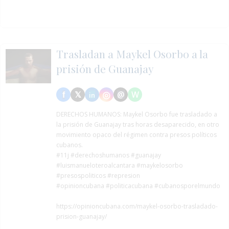
Trasladan a Maykel Osorbo a la
prisión de Guanajay
DERECHOS HUMANOS:
Maykel Osorbo fue trasladado a
la prisión de Guanajay tras horas desaparecido, en otro
movimiento opaco del régimen contra presos políticos
cubanos.
#11j
#derechoshumanos
#guanajay
#luismanueloteroalcantara
#maykelosorbo
#presospoliticos
#represion
#opinioncubana #politicacubana #cubanosporelmundo
https://opinioncubana.com/maykel-osorbo-trasladado-
prision-guanajay/