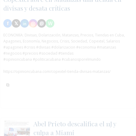
divisas y desata críticas
ECONOMíA:
Divisas, Dolarización, Matanzas, Precios, Tiendas en Cuba,
Apagones, Economía, Negocios, Crisis, Sociedad, Copextel, Salarios
#apagones
#crisis
#divisas
#dolarizacion
#economia
#matanzas
#negocios
#precios
#sociedad
#tiendas
#opinioncubana #politicacubana #cubanosporelmundo
https://opinioncubana.com/copextel-tienda-divisas-matanzas/
Abel Prieto descalifica el 11J y
culpa a Miami