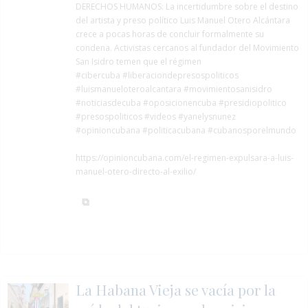
DERECHOS HUMANOS:
La incertidumbre sobre el destino
del artista y preso político Luis Manuel Otero Alcántara
crece a pocas horas de concluir formalmente su
condena. Activistas cercanos al fundador del Movimiento
San Isidro temen que el régimen
#cibercuba
#liberaciondepresospoliticos
#luismanueloteroalcantara
#movimientosanisidro
#noticiasdecuba
#oposicionencuba
#presidiopolitico
#presospoliticos
#videos
#yanelysnunez
#opinioncubana #politicacubana #cubanosporelmundo
https://opinioncubana.com/el-regimen-expulsara-a-luis-
manuel-otero-directo-al-exilio/
La Habana Vieja se vacía por la