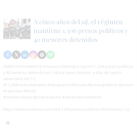
A cinco años del 11J, el régimen
mantiene 1.306 presos políticos y
40 menores detenidos
DERECHOS HUMANOS:
Prisoners Defenders reportó 1.306 presos políticos
y 40 menores detenidos en Cuba al cierre de junio, a días del quinto
aniversario del 11J.
#11j
#derechoshumanos
#desaparicionforzada
#presospoliticos
#prision
#represion
#titular
#opinioncubana #politicacubana #cubanosporelmundo
https://opinioncubana.com/cuba-1306-presos-politicos-40-menores-11j/