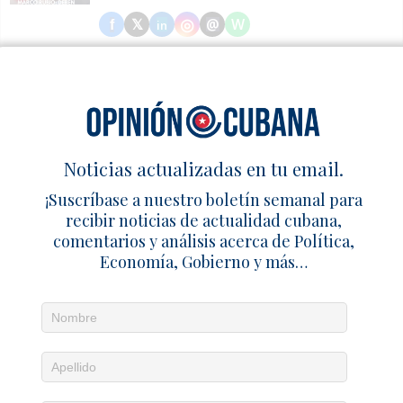
INTERNACIONALES:
Marco Rubio acusó al régimen
cubano de bloquear reformas, saquear recursos y
mantener alianzas hostiles que agravan la situación de la
isla.
#control
#marcorubio
#reformas
#regimen
#seguridad
#opinioncubana #politicacubana #cubanosporelmundo
Noticias actualizadas en tu email.
https://opinioncubana.com/marco-rubio-acusa-regimen-
¡Suscríbase a nuestro boletín semanal para
cubano-bloquear-reformas/
recibir noticias de actualidad cubana,
comentarios y análisis acerca de Política,
Economía, Gobierno y más…
EE. UU. reclama libertad para los presos del
11J