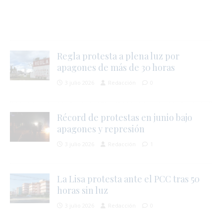
Regla protesta a plena luz por
apagones de más de 30 horas
3 julio 2026
Redacción
0
Récord de protestas en junio bajo
apagones y represión
3 julio 2026
Redacción
1
La Lisa protesta ante el PCC tras 50
j
horas sin luz
l
3 julio 2026
Redacción
0
i