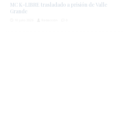
MC K-LIBRE trasladado a prisión de Valle
Grande
10 julio 2026
Redacción
0
i