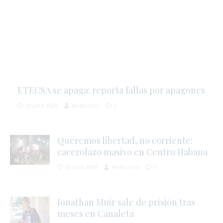
j
l
i
ETECSA se apaga: reporta fallas por apagones
10 julio 2026
Redacción
0
l
Queremos libertad, no corriente:
cacerolazo masivo en Centro Habana
s
10 julio 2026
Redacción
0
Jonathan Muir sale de prisión tras
meses en Canaleta