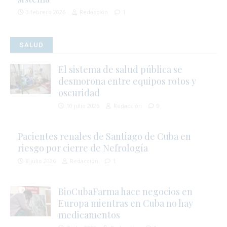
3 febrero 2026
Redacción
1
SALUD
El sistema de salud pública se
desmorona entre equipos rotos y
oscuridad
10 julio 2026
Redacción
0
Pacientes renales de Santiago de Cuba en
riesgo por cierre de Nefrología
8 julio 2026
Redacción
1
BioCubaFarma hace negocios en
i
Europa mientras en Cuba no hay
medicamentos