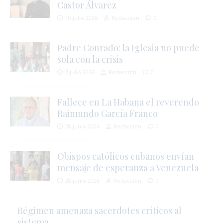
Castor Álvarez
10 julio 2026
Redacción
0
i
Padre Conrado: la Iglesia no puede
sola con la crisis
7 julio 2026
Redacción
0
Fallece en La Habana el reverendo
Raimundo García Franco
28 junio 2026
Redacción
0
Obispos católicos cubanos envían
mensaje de esperanza a Venezuela
28 junio 2026
Redacción
0
Régimen amenaza sacerdotes críticos al
sistema