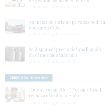
de gestión ajena en el exterior
10 julio 2026
Redacción
0
Agencias de turismo privadas podrán
operar en Cuba
10 julio 2026
Redacción
0
Se dispara el precio del gas licuado
en el mercado informal
j
10 julio 2026
Redacción
0
l
i
DERECHOS HUMANOS
“Que se vayan ellos”: Yosvany Rosell
rechaza el exilio forzado
24 julio 2026
Redacción
1
i