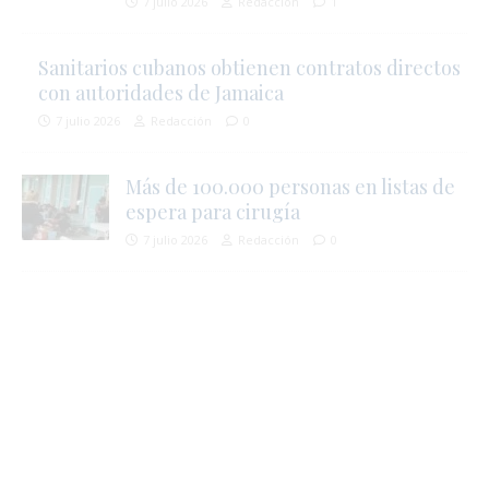
7 julio 2026
Redacción
1
Sanitarios cubanos obtienen contratos directos
i
con autoridades de Jamaica
7 julio 2026
Redacción
0
i
Más de 100.000 personas en listas de
espera para cirugía
7 julio 2026
Redacción
0