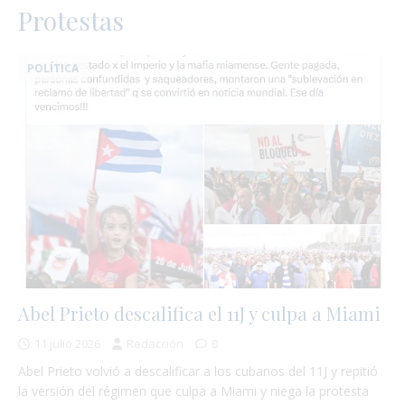
Protestas
POLÍTICA
Abel Prieto descalifica el 11J y culpa a Miami
:
11 julio 2026
Redacción
0
Abel Prieto volvió a descalificar a los cubanos del 11J y repitió
la versión del régimen que culpa a Miami y niega la protesta