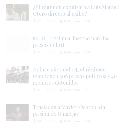
¿El régimen expulsará a Luis Manuel
r
Otero directo al exilio?
12 julio 2026
Redacción
0
EE. UU. reclama libertad para los
t
i
presos del 11J
11 julio 2026
Redacción
0
A cinco años del 11J, el régimen
mantiene 1.306 presos políticos y 40
menores detenidos
11 julio 2026
Redacción
1
Trasladan a Maykel Osorbo a la
prisión de Guanajay
i
10 julio 2026
Redacción
0