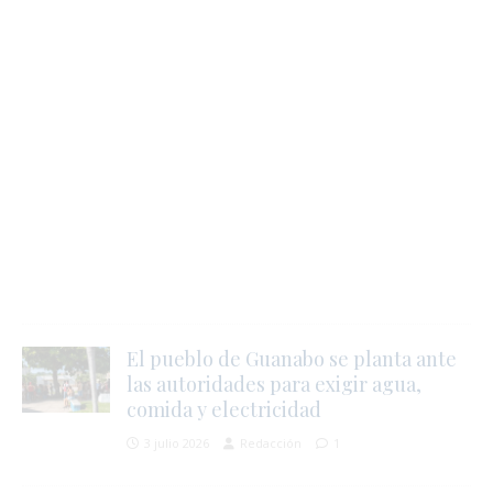
i
El pueblo de Guanabo se planta ante
las autoridades para exigir agua,
comida y electricidad
3 julio 2026
Redacción
1