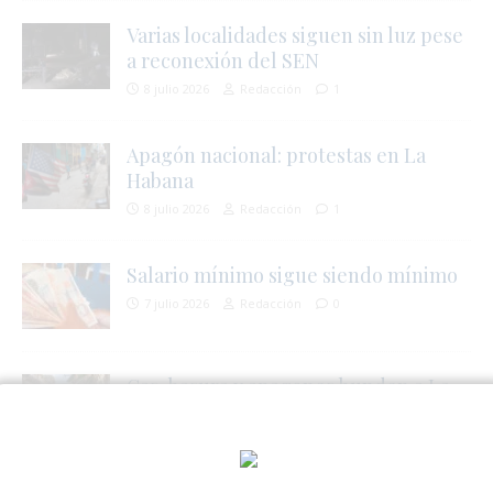
Varias localidades siguen sin luz pese
a reconexión del SEN
8 julio 2026
Redacción
1
Apagón nacional: protestas en La
Habana
,
8 julio 2026
Redacción
1
Salario mínimo sigue siendo mínimo
7 julio 2026
Redacción
0
Gas, basura y apagones hunden a La
Habana
7 julio 2026
Redacción
1
i