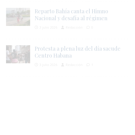
Reparto Bahía canta el Himno
Nacional y desafía al régimen
3 julio 2026
Redacción
0
r
Protesta a plena luz del día sacude
Centro Habana
l
3 julio 2026
Redacción
1
r
t
s
í
s