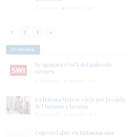
2 julio 2026
Redacción
1
i
1
2
3
»
j
l
ECONOMÍA
i
Se apagará el 61% del país este
viernes
12 julio 2026
Redacción
1
l
La Habana Vieja se vacía por la caída
del turismo y la crisis
r
12 julio 2026
Redacción
1
t
Copextel abre en Matanzas una
s