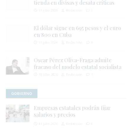
tienda en divisas y desata críticas
11 julio 2026
Redacción
0
El dólar sigue en 695 pesos y el euro
en 800 en Cuba
11 julio 2026
Redacción
0
Oscar Pérez Oliva-Fraga admite
fracaso del modelo estatal socialista
10 julio 2026
Redacción
1
i
GOBIERNO
Empresas estatales podrán fijar
salarios y precios
11 julio 2026
Redacción
0