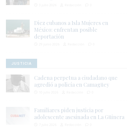
3 julio 2026
Redacción
0
Diez cubanos a Isla Mujeres en
México: enfrentan posible
deportación
29 junio 2026
Redacción
0
JUSTICIA
Cadena perpetua a ciudadano que
agredió a policía en Camagüey
10 julio 2026
Redacción
0
Familiares piden justicia por
adolescente asesinada en La Güinera
7 julio 2026
Redacción
0
j