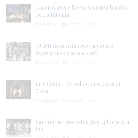
Cacerolazos y fuego sacuden barrios
í
de La Habana
r
8 julio 2026
Redacción
0
OCDH denuncia 1.949 acciones
represivas en seis meses
7 julio 2026
Redacción
0
La Habana: récord de protestas en
Cuba
7 julio 2026
Redacción
0
Jaimanitas: protestas tras 24 horas sin
luz