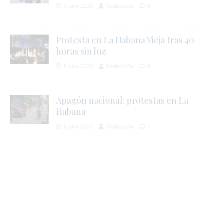
9 julio 2026
Redacción
0
Protesta en La Habana Vieja tras 40
horas sin luz
i
8 julio 2026
Redacción
0
Apagón nacional: protestas en La
Habana
8 julio 2026
Redacción
1