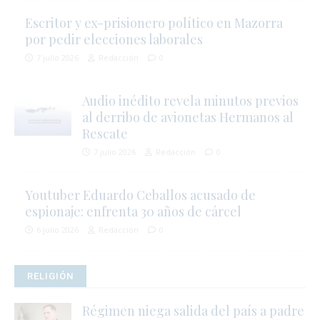
Escritor y ex-prisionero político en Mazorra
i
por pedir elecciones laborales
7 julio 2026
Redacción
0
Audio inédito revela minutos previos
al derribo de avionetas Hermanos al
Rescate
7 julio 2026
Redacción
0
l
Youtuber Eduardo Ceballos acusado de
s
espionaje: enfrenta 30 años de cárcel
6 julio 2026
Redacción
0
RELIGIÓN
Régimen niega salida del país a padre