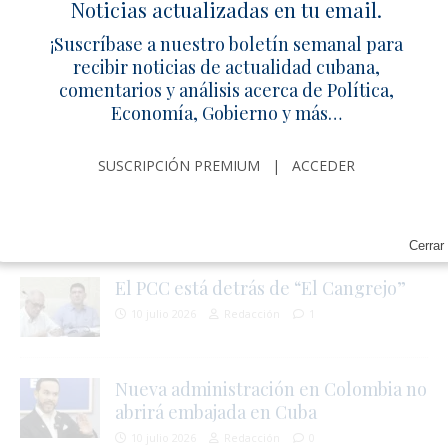
Noticias actualizadas en tu email.
POLÍTICA
¡Suscríbase a nuestro boletín semanal para
Abel Prieto descalifica el 11J y culpa a
recibir noticias de actualidad cubana,
Miami
comentarios y análisis acerca de Política,
Economía, Gobierno y más…
11 julio 2026
Redacción
0
SUSCRIPCIÓN PREMIUM
|
ACCEDER
Ex-candidato presidencial Jeb Bush
alerta sobre drones iraníes en Cuba
10 julio 2026
Redacción
0
Cerrar
El PCC está detrás de “El Cangrejo”
10 julio 2026
Redacción
1
Nueva administración en Colombia no
abrirá embajada en Cuba
10 julio 2026
Redacción
0