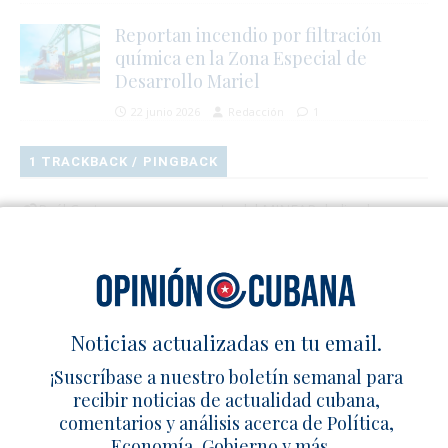
Reportan incendio por filtración
química en la Zona Especial de
Desarrollo Mariel
22 junio 2026
Redacción
1
1 TRACKBACK / PINGBACK
Raúl Castro reaparece en acto del MINFAR dedicado a
Ramiro Valdés – Cuba en Familia
Deja un comentario
Noticias actualizadas en tu email.
¡Suscríbase a nuestro boletín semanal para
recibir noticias de actualidad cubana,
comentarios y análisis acerca de Política,
Economía, Gobierno y más…