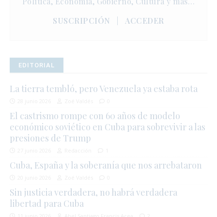
Política, Economía, Gobierno, Cultura y más…
SUSCRIPCIÓN
|
ACCEDER
EDITORIAL
La tierra tembló, pero Venezuela ya estaba rota
28 junio 2026
Zoé Valdés
0
El castrismo rompe con 60 años de modelo
económico soviético en Cuba para sobrevivir a las
presiones de Trump
27 junio 2026
Redacción
1
Cuba, España y la soberanía que nos arrebataron
20 junio 2026
Zoé Valdés
0
Sin justicia verdadera, no habrá verdadera
libertad para Cuba
11 junio 2026
Abel Santiago Francis Acea
2