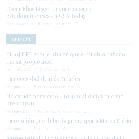
Oscar Elias Biscet envía mensaje a
estadounidenses en USA Today
31 mayo 2026
Oscar Elias Biscet
1
OPINIÓN
EL 11J DEL 2021: el día en que el pueblo cubano
fue su propio líder
11 julio 2026
Zoé Valdés
1
La necesidad de más Bukeles
7 julio 2026
Luis Alberto Ramírez
1
He estado pensando… (164) realidades que me
preocupan
3 julio 2026
Padre Alberto Reyes Pías
0
La reunión que debería preocupar a Marco Rubio
3 julio 2026
Albert Fonse
1
A propósito de la chusmería, de la vulgaridad y