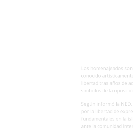
Los homenajeados son F
conocido artísticamen
libertad tras años de a
símbolos de la oposici
Según informó la NED, 
por la libertad de expr
fundamentales en la is
ante la comunidad intern