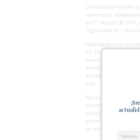
La institución señaló q
numerosos ciudadanos d
del 11 de julio de 202
registradas en Cuba en
Félix Navarro es una de
los 75 encarcelados dur
promoción de cambios d
arrestado y condenado 
abandonar Cuba a cambi
país.
Por su parte, Luis Manu
¡Su
Movimiento San Isidro, 
actualid
estatal y defendió espac
posteriormente condena
las condiciones de su 