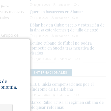
n para
10 julio 2026
Redacción
0
estas masivas
Queman basureros en Alamar
tales
8 julio 2026
Redacción
0
Dólar hoy en Cuba: precio y cotización de
la divisa este viernes 3 de julio de 2026
el Grupo de
3 julio 2026
Redacción
0
su vida a la
Equipo cubano de fútbol no podrá
amente
competir en Suecia tras negativa de
visados
e rechazó
27 junio 2026
Redacción
1
anecer en el
INTERNACIONALES
der del
s de
ó la censura
EEUU inicia compensaciones por el
Economía,
síndrome de La Habana
021 y
n denunciado
11 julio 2026
Redacción
1
o de salud.
Marco Rubio acusa al régimen cubano de
bloquear reformas