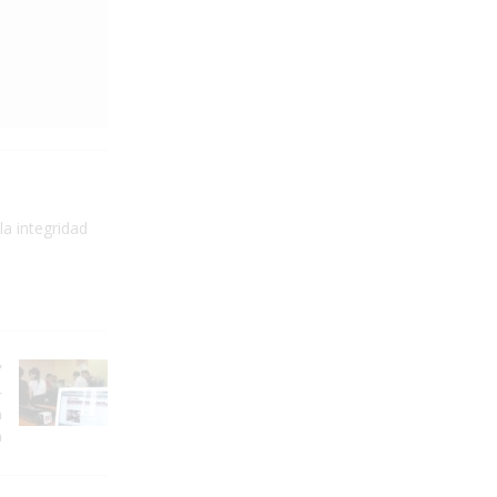
la integridad
-
a
a