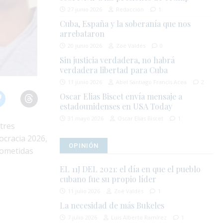
27 junio 2026
Redacción
1
Cuba, España y la soberanía que nos
arrebataron
20 junio 2026
Zoé Valdés
0
Sin justicia verdadera, no habrá
verdadera libertad para Cuba
11 junio 2026
Abel Santiago Francis Acea
2
Oscar Elias Biscet envía mensaje a
estadounidenses en USA Today
31 mayo 2026
Oscar Elias Biscet
1
tres
ocracia 2026,
OPINIÓN
rometidas
EL 11J DEL 2021: el día en que el pueblo
cubano fue su propio líder
11 julio 2026
Zoé Valdés
1
La necesidad de más Bukeles
7 julio 2026
Luis Alberto Ramírez
1