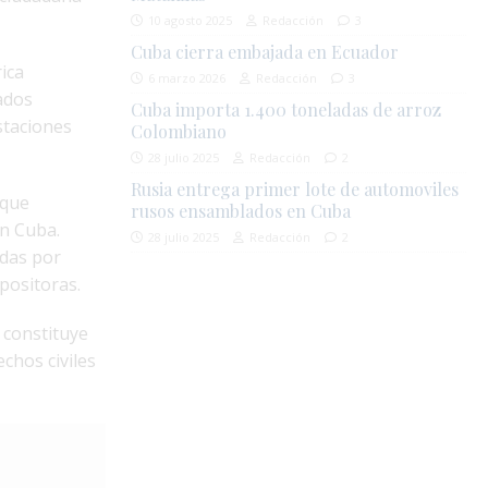
10 agosto 2025
Redacción
3
Cuba cierra embajada en Ecuador
ica
6 marzo 2026
Redacción
3
ados
Cuba importa 1.400 toneladas de arroz
staciones
Colombiano
28 julio 2025
Redacción
2
Rusia entrega primer lote de automoviles
 que
rusos ensamblados en Cuba
en Cuba.
28 julio 2025
Redacción
2
das por
positoras.
 constituye
chos civiles