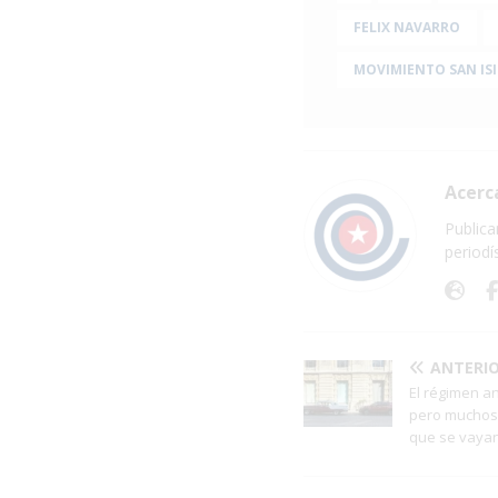
FELIX NAVARRO
MOVIMIENTO SAN IS
Acerc
Publica
periodí
ANTERI
El régimen a
pero muchos 
que se vayan