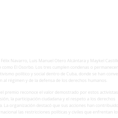
élix Navarro, Luis Manuel Otero Alcántara y Maykel Castill
te como El Osorbo. Los tres cumplen condenas o permanecen
ctivismo político y social dentro de Cuba, donde se han conve
ón al régimen y de la defensa de los derechos humanos.
el premio reconoce el valor demostrado por estos activistas
esión, la participación ciudadana y el respeto a los derechos
la. La organización destacó que sus acciones han contribuid
acional las restricciones políticas y civiles que enfrentan l