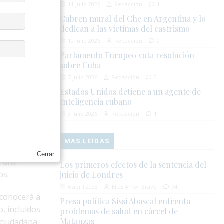
positores
11 julio 2026
Redacción
1
 a otros
Cubren mural del Che en Argentina y lo
dedican a las víctimas del castrismo
gimen
 criticado
10 julio 2026
Redacción
0
Parlamento Europeo vota resolución
sobre Cuba
os de la
7 julio 2026
Redacción
0
hos humanos
Estados Unidos detiene a un agente de
bido proceso,
Inteligencia cubano
3 julio 2026
Redacción
1
quienes
MAS LEÍDAS
elamiento y
Cerrar
o una
Los primeros efectos de la sentencia del
os.
juicio de Londres
6 abril 2023
Elías Amor Bravo
74
econocerá a
Presa política Sissi Abascal enfrenta
, incluidos
problemas de salud en cárcel de
Matanzas
n ciudadana