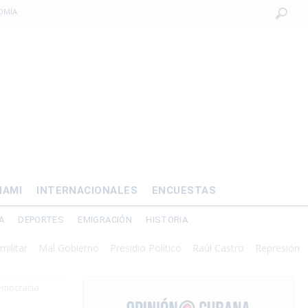
OMÍA
 al exilio?
xilio forzado
 de prisión por
os mayores
IAMI
INTERNACIONALES
ENCUESTAS
A
DEPORTES
EMIGRACIÓN
HISTORIA
Mal Gobierno
Presidio Político
Raúl Castro
Represión
emocracia