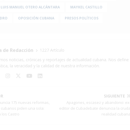
LUIS MANUEL OTERO ALCÁNTARA
MAYKEL CASTILLO
IDRO
OPOSICIÓN CUBANA
PRESOS POLÍTICOS
a de Redacción
1227 Artículo
mos noticias, crónicas y reportajes de actualidad cubana. Nos define 
stica, la veracidad y la calidad de nuestra información.
OR
SIGUIENTE
nuncia 175 nuevas reformas,
Apagones, escasez y abandono: ex
cubanos piden una sola:
editor de Cubadebate denuncia la crud
 los Castro
realidad cuban