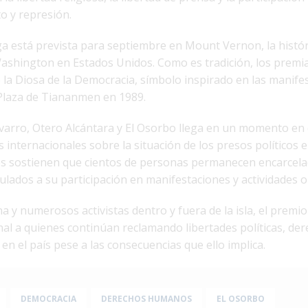
to y represión.
a está prevista para septiembre en Mount Vernon, la histór
ashington en Estados Unidos. Como es tradición, los premi
e la Diosa de la Democracia, símbolo inspirado en las manife
Plaza de Tiananmen en 1989.
varro, Otero Alcántara y El Osorbo llega en un momento en
 internacionales sobre la situación de los presos políticos 
es sostienen que cientos de personas permanecen encarcela
culados a su participación en manifestaciones y actividades o
a y numerosos activistas dentro y fuera de la isla, el premio
al a quienes continúan reclamando libertades políticas, dere
en el país pese a las consecuencias que ello implica.
DEMOCRACIA
DERECHOS HUMANOS
EL OSORBO