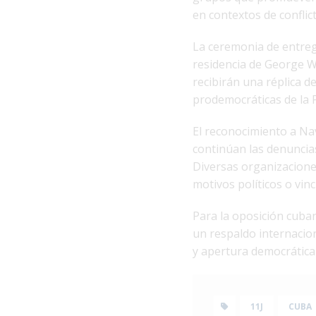
en contextos de conflic
La ceremonia de entreg
residencia de George W
recibirán una réplica d
prodemocráticas de la 
El reconocimiento a Na
continúan las denuncias
Diversas organizacion
motivos políticos o vin
Para la oposición cuban
un respaldo internacion
y apertura democrática 
11J
CUBA