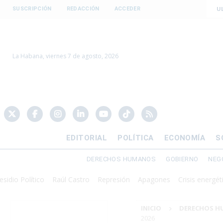
U
SUSCRIPCIÓN
REDACCIÓN
ACCEDER
La Habana, viernes 7 de agosto, 2026
EDITORIAL
POLÍTICA
ECONOMÍA
S
DERECHOS HUMANOS
GOBIERNO
NEG
olítico
Raúl Castro
Represión
Apagones
Crisis energética
Do
INICIO
DERECHOS 
2026