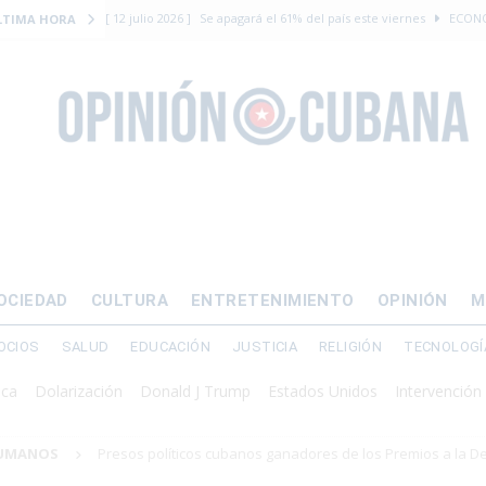
[ 12 julio 2026 ]
Se apagará el 61% del país este viernes
ECON
LTIMA HORA
[ 12 julio 2026 ]
¿El régimen expulsará a Luis Manuel Otero directo
DERECHOS HUMANOS
[ 24 julio 2026 ]
“Que se vayan ellos”: Yosvany Rosell rechaza el e
DERECHOS HUMANOS
[ 12 julio 2026 ]
La Fiscalía General de Cuba solicitó hasta 30 años
levantamiento armado
[ 12 julio 2026 ]
EE.UU. vacía Alligator Alcatraz y mueve a cuban
OCIEDAD
CULTURA
ENTRETENIMIENTO
OPINIÓN
M
EMIGRACIÓN
OCIOS
SALUD
EDUCACIÓN
JUSTICIA
RELIGIÓN
TECNOLOGÍ
larización
Donald J Trump
Estados Unidos
Intervención militar
HUMANOS
Presos políticos cubanos ganadores de los Premios a la D