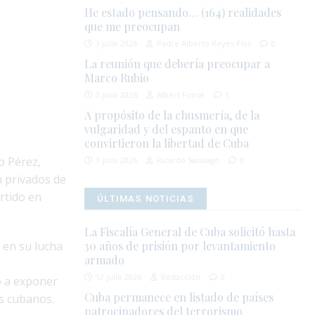
He estado pensando… (164) realidades
que me preocupan
3 julio 2026
Padre Alberto Reyes Pías
0
La reunión que debería preocupar a
Marco Rubio
3 julio 2026
Albert Fonse
1
A propósito de la chusmería, de la
vulgaridad y del espanto en que
convirtieron la libertad de Cuba
o Pérez,
3 julio 2026
Ricardo Santiago
0
 privados de
rtido en
ÚLTIMAS NOTICIAS
La Fiscalía General de Cuba solicitó hasta
 en su lucha
30 años de prisión por levantamiento
armado
12 julio 2026
Redacción
0
o a exponer
Cuba permanece en listado de países
os cubanos.
patrocinadores del terrorismo