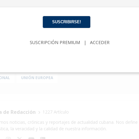
ién coinciden con una etapa de mayor presión diplomática 
abana. Sin embargo, el hecho de que observaciones similar
SUSCRIBIRSE!
 miembro destacado del gobierno alemán refuerza la perce
político cubano ya no proceden exclusivamente de Estados Un
sectores relevantes del escenario europeo.
SUSCRIPCIÓN PREMIUM
|
ACCEDER
CRISIS CUBANA
CUBA
DICTADURA CUBANA
JOHANN WAD
IONAL
UNIÓN EUROPEA
a de Redacción
1227 Artículo
mos noticias, crónicas y reportajes de actualidad cubana. Nos define 
stica, la veracidad y la calidad de nuestra información.