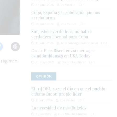
27 junio 2026
Redacción
1
Cuba, España y la soberanía que nos
arrebataron
20 junio 2026
Zoé Valdés
0
Sin justicia verdadera, no habrá
verdadera libertad para Cuba
11 junio 2026
Abel Santiago Francis Acea
2
Oscar Elias Biscet envía mensaje a
estadounidenses en USA Today
l régimen
31 mayo 2026
Oscar Elias Biscet
1
OPINIÓN
EL 11J DEL 2021: el día en que el pueblo
cubano fue su propio líder
11 julio 2026
Zoé Valdés
1
La necesidad de más Bukeles
7 julio 2026
Luis Alberto Ramírez
1