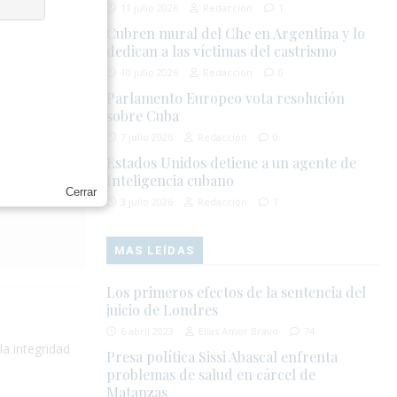
11 julio 2026
Redacción
1
de
Cubren mural del Che en Argentina y lo
dedican a las víctimas del castrismo
es
pción de que
10 julio 2026
Redacción
0
idos, sino
Parlamento Europeo vota resolución
sobre Cuba
7 julio 2026
Redacción
0
Estados Unidos detiene a un agente de
Inteligencia cubano
EPHUL
Cerrar
3 julio 2026
Redacción
1
MAS LEÍDAS
Los primeros efectos de la sentencia del
juicio de Londres
6 abril 2023
Elías Amor Bravo
74
la integridad
Presa política Sissi Abascal enfrenta
problemas de salud en cárcel de
Matanzas