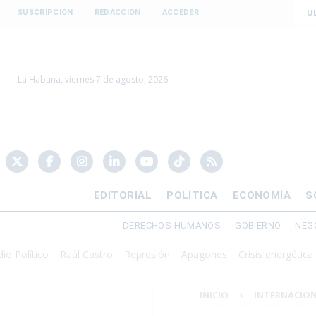
U
SUSCRIPCIÓN
REDACCIÓN
ACCEDER
La Habana, viernes 7 de agosto, 2026
EDITORIAL
POLÍTICA
ECONOMÍA
S
DERECHOS HUMANOS
GOBIERNO
NEG
tico
Raúl Castro
Represión
Apagones
Crisis energética
Dolar
INICIO
INTERNACIO