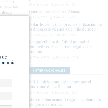
la isla y
10 julio 2026
Redacción
0
emocracias
Queman basureros en Alamar
alias y
8 julio 2026
Redacción
0
Dólar hoy en Cuba: precio y cotización de
la divisa este viernes 3 de julio de 2026
or un alto
abana
3 julio 2026
Redacción
0
ica, las
Equipo cubano de fútbol no podrá
competir en Suecia tras negativa de
ón bilateral.
visados
s de
27 junio 2026
Redacción
1
ternacional
Economía,
gados,
masiva que
INTERNACIONALES
EEUU inicia compensaciones por el
síndrome de La Habana
mbargo
11 julio 2026
Redacción
1
uedan
Marco Rubio acusa al régimen cubano de
bloquear reformas