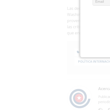
Las declaraciones tamb
Washington sobre La H
provengan ahora de un
las críticas al modelo 
que encuentran eco en 
ALEMANIA
POLÍTICA INTERNAC
Acerc
Publica
periodí