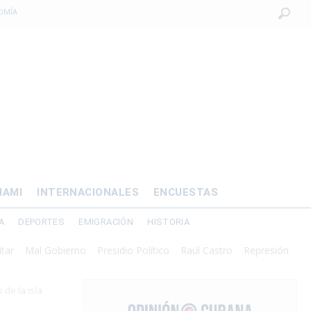
OMÍA
 al exilio?
xilio forzado
 de prisión por
os mayores
IAMI
INTERNACIONALES
ENCUESTAS
A
DEPORTES
EMIGRACIÓN
HISTORIA
al Gobierno
Presidio Político
Raúl Castro
Represión
 de la isla