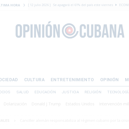
[ 12 julio 2026 ]
Se apagará el 61% del país este viernes
ECON
LTIMA HORA
[ 12 julio 2026 ]
¿El régimen expulsará a Luis Manuel Otero directo
DERECHOS HUMANOS
[ 24 julio 2026 ]
“Que se vayan ellos”: Yosvany Rosell rechaza el e
DERECHOS HUMANOS
[ 12 julio 2026 ]
La Fiscalía General de Cuba solicitó hasta 30 años
levantamiento armado
[ 12 julio 2026 ]
EE.UU. vacía Alligator Alcatraz y mueve a cuban
OCIEDAD
CULTURA
ENTRETENIMIENTO
OPINIÓN
M
EMIGRACIÓN
OCIOS
SALUD
EDUCACIÓN
JUSTICIA
RELIGIÓN
TECNOLOGÍ
ización
Donald J Trump
Estados Unidos
Intervención militar
M
NALES
Canciller alemán responsabiliza al régimen cubano por la crisis