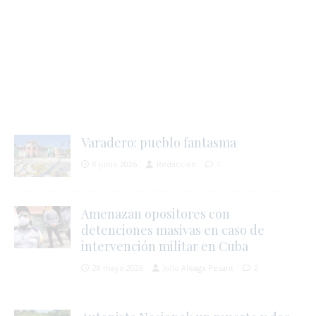
j
l
i
Varadero: pueblo fantasma
8 junio 2026
Redacción
1
l
Amenazan opositores con
s
detenciones masivas en caso de
intervención militar en Cuba
28 mayo 2026
Julio Aleaga Pesant
2