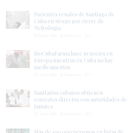
r
Pacientes renales de Santiago de
Cuba en riesgo por cierre de
Nefrología
8 julio 2026
Redacción
1
t
i
BioCubaFarma hace negocios en
Europa mientras en Cuba no hay
medicamentos
7 julio 2026
Redacción
1
Sanitarios cubanos obtienen
contratos directos con autoridades de
Jamaica
7 julio 2026
Redacción
0
i
Más de 100.000 personas en listas de