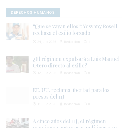
i
DERECHOS HUMANOS
“Que se vayan ellos”: Yosvany Rosell
rechaza el exilio forzado
j
24 julio 2026
Redacción
1
l
i
¿El régimen expulsará a Luis Manuel
Otero directo al exilio?
12 julio 2026
Redacción
0
l
EE. UU. reclama libertad para los
presos del 11J
r
11 julio 2026
Redacción
0
t
A cinco años del 11J, el régimen
mantiene 1.306 presos políticos y 40
s