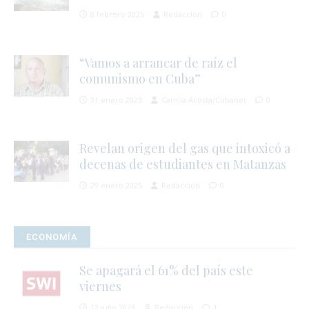
8 febrero 2025
Redacción
0
í
r
“Vamos a arrancar de raíz el
comunismo en Cuba”
31 enero 2025
Camila Acosta/Cubanet
0
Revelan origen del gas que intoxicó a
decenas de estudiantes en Matanzas
29 enero 2025
Redacción
0
ECONOMÍA
Se apagará el 61% del país este
viernes
12 julio 2026
Redacción
1