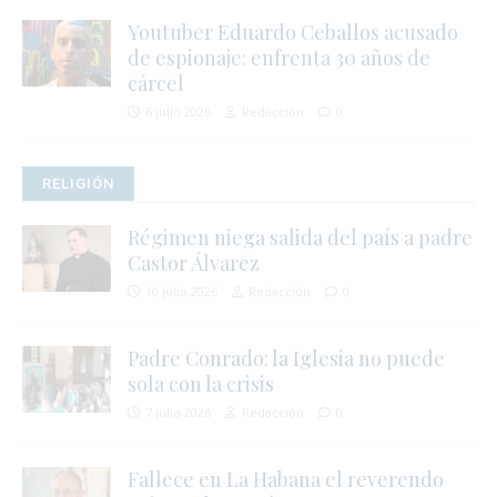
Youtuber Eduardo Ceballos acusado
de espionaje: enfrenta 30 años de
cárcel
i
6 julio 2026
Redacción
0
i
RELIGIÓN
Régimen niega salida del país a padre
Castor Álvarez
10 julio 2026
Redacción
0
Padre Conrado: la Iglesia no puede
sola con la crisis
i
7 julio 2026
Redacción
0
Fallece en La Habana el reverendo