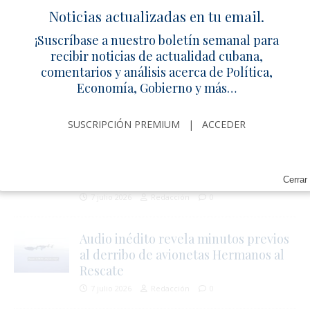
agredió a policía en Camagüey
Noticias actualizadas en tu email.
10 julio 2026
Redacción
0
¡Suscríbase a nuestro boletín semanal para
recibir noticias de actualidad cubana,
comentarios y análisis acerca de Política,
Familiares piden justicia por
Economía, Gobierno y más…
adolescente asesinada en La Güinera
7 julio 2026
Redacción
0
SUSCRIPCIÓN PREMIUM
|
ACCEDER
Escritor y ex-prisionero político en
Mazorra por pedir elecciones
laborales
Cerrar
7 julio 2026
Redacción
0
Audio inédito revela minutos previos
al derribo de avionetas Hermanos al
Rescate
7 julio 2026
Redacción
0