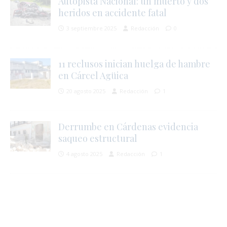
Autopista Nacional: un muerto y dos
heridos en accidente fatal
3 septiembre 2025
Redacción
0
i
11 reclusos inician huelga de hambre
en Cárcel Agüica
20 agosto 2025
Redacción
1
Derrumbe en Cárdenas evidencia
saqueo estructural
4 agosto 2025
Redacción
1