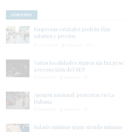
GOBIERNO
Empresas estatales podrán fijar
salarios y precios
11 julio 2026
Redacción
0
Varias localidades siguen sin luz pese
a reconexión del SEN
8 julio 2026
Redacción
1
Apagón nacional: protestas en La
Habana
8 julio 2026
Redacción
1
j
l
Salario mínimo sigue siendo mínimo
i