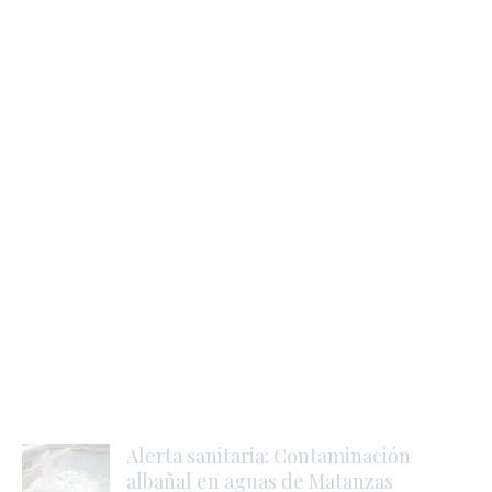
j
l
i
i
s
l
r
t
Alerta sanitaria: Contaminación
albañal en aguas de Matanzas