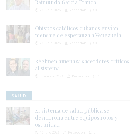
Raimundo García Franco
28 junio 2026
Redacción
0
Obispos católicos cubanos envían
mensaje de esperanza a Venezuela
28 junio 2026
Redacción
0
Régimen amenaza sacerdotes críticos
al sistema
j
3 febrero 2026
Redacción
1
l
i
SALUD
El sistema de salud pública se
desmorona entre equipos rotos y
oscuridad
i
10 julio 2026
Redacción
0