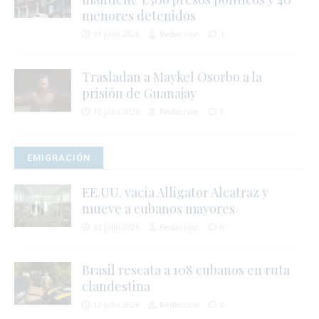
menores detenidos
11 julio 2026
Redacción
1
Trasladan a Maykel Osorbo a la
prisión de Guanajay
10 julio 2026
Redacción
0
EMIGRACIÓN
EE.UU. vacía Alligator Alcatraz y
i
mueve a cubanos mayores
12 julio 2026
Redacción
0
Brasil rescata a 108 cubanos en ruta
clandestina
12 julio 2026
Redacción
0