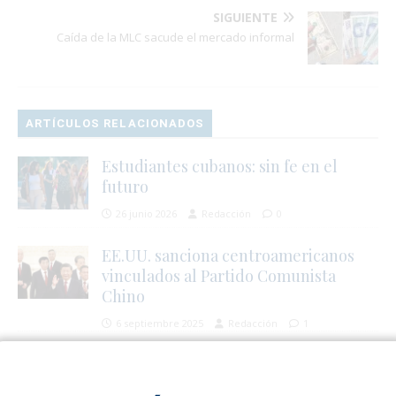
SIGUIENTE
Caída de la MLC sacude el mercado informal
ARTÍCULOS RELACIONADOS
Estudiantes cubanos: sin fe en el
futuro
26 junio 2026
Redacción
0
EE.UU. sanciona centroamericanos
vinculados al Partido Comunista
Chino
6 septiembre 2025
Redacción
1
El avance de las "nuevas derechas" en
América Latina