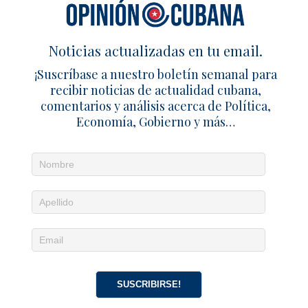
31 agosto 2025
Günther Maihold/DW
2
Noticias actualizadas en tu email.
1 TRACKBACK / PINGBACK
¡Suscríbase a nuestro boletín semanal para
Más de 41 mil cubanos solicitaron refugio en Brasil durante
recibir noticias de actualidad cubana,
el último año – Cuba en Familia
comentarios y análisis acerca de Política,
Economía, Gobierno y más…
Deja un comentario
SUSCRIBIRSE!