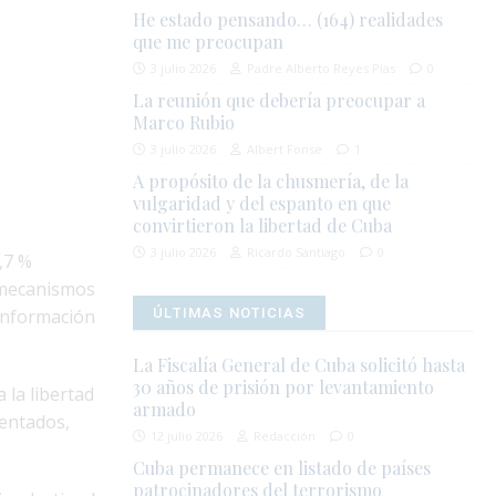
He estado pensando… (164) realidades
que me preocupan
3 julio 2026
Padre Alberto Reyes Pías
0
La reunión que debería preocupar a
Marco Rubio
3 julio 2026
Albert Fonse
1
A propósito de la chusmería, de la
vulgaridad y del espanto en que
convirtieron la libertad de Cuba
3 julio 2026
Ricardo Santiago
0
,7 %
s mecanismos
 información
ÚLTIMAS NOTICIAS
La Fiscalía General de Cuba solicitó hasta
30 años de prisión por levantamiento
 la libertad
armado
mentados,
12 julio 2026
Redacción
0
Cuba permanece en listado de países
patrocinadores del terrorismo