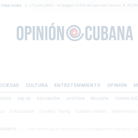
[ 12 julio 2026 ]
Se apagará el 61% del país este viernes
ECON
LTIMA HORA
[ 12 julio 2026 ]
¿El régimen expulsará a Luis Manuel Otero directo
DERECHOS HUMANOS
[ 24 julio 2026 ]
“Que se vayan ellos”: Yosvany Rosell rechaza el e
DERECHOS HUMANOS
[ 12 julio 2026 ]
La Fiscalía General de Cuba solicitó hasta 30 años
levantamiento armado
[ 12 julio 2026 ]
EE.UU. vacía Alligator Alcatraz y mueve a cuban
OCIEDAD
CULTURA
ENTRETENIMIENTO
OPINIÓN
M
EMIGRACIÓN
OCIOS
SALUD
EDUCACIÓN
JUSTICIA
RELIGIÓN
TECNOLOGÍ
arización
Donald J Trump
Estados Unidos
Intervención militar
HUMANOS
Más de mil casos de censura y hostigamiento marcaron 20