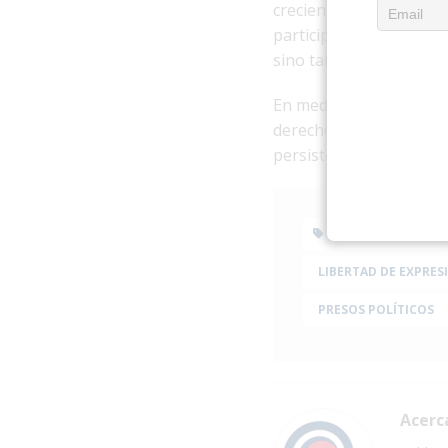
creciente de mecanismos
participación ciudadana
sino también a familiar
En medio de la crisis e
derechos humanos conti
persistencia de la pers
ACTIVISTAS
LIBERTAD DE EXPRES
PRESOS POLÍTICOS
Acerc