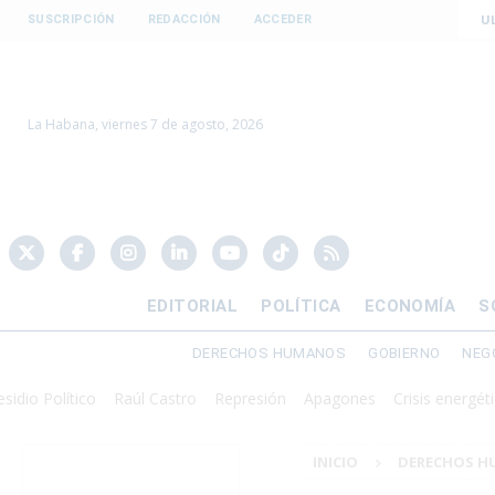
U
SUSCRIPCIÓN
REDACCIÓN
ACCEDER
La Habana, viernes 7 de agosto, 2026
EDITORIAL
POLÍTICA
ECONOMÍA
S
DERECHOS HUMANOS
GOBIERNO
NEG
lítico
Raúl Castro
Represión
Apagones
Crisis energética
Dol
INICIO
DERECHOS 