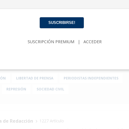
 de presión psicológica para fomentar la autocensura y lim
. Según ICLEP, estas prácticas impactan no solo a las víctima
es y entornos cercanos.
SUSCRIBIRSE!
conómica y social que atraviesa el país, organizaciones defe
núan alertando sobre el deterioro de las libertades fundam
SUSCRIPCIÓN PREMIUM
|
ACCEDER
ecución contra periodistas independientes y voces críticas.
DAMAS DE BLANCO
DERECHOS HUMANOS
ICLEP
IÓN
LIBERTAD DE PRENSA
PERIODISTAS INDEPENDIENTES
REPRESIÓN
SOCIEDAD CIVIL
a de Redacción
1227 Artículo