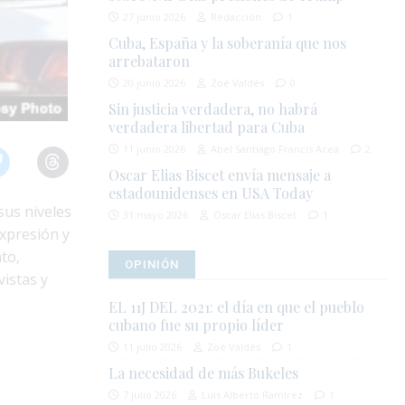
27 junio 2026
Redacción
1
Cuba, España y la soberanía que nos
arrebataron
20 junio 2026
Zoé Valdés
0
Sin justicia verdadera, no habrá
verdadera libertad para Cuba
11 junio 2026
Abel Santiago Francis Acea
2
Oscar Elias Biscet envía mensaje a
estadounidenses en USA Today
sus niveles
31 mayo 2026
Oscar Elias Biscet
1
Expresión y
to,
OPINIÓN
vistas y
EL 11J DEL 2021: el día en que el pueblo
cubano fue su propio líder
11 julio 2026
Zoé Valdés
1
La necesidad de más Bukeles
7 julio 2026
Luis Alberto Ramírez
1