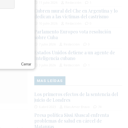
itar la
11 julio 2026
Redacción
1
s directas,
Cubren mural del Che en Argentina y lo
dedican a las víctimas del castrismo
10 julio 2026
Redacción
0
nsoras de
Parlamento Europeo vota resolución
entales y la
sobre Cuba
7 julio 2026
Redacción
0
Estados Unidos detiene a un agente de
Inteligencia cubano
Cerrar
3 julio 2026
Redacción
1
MAS LEÍDAS
Los primeros efectos de la sentencia del
juicio de Londres
6 abril 2023
Elías Amor Bravo
74
Presa política Sissi Abascal enfrenta
problemas de salud en cárcel de
Matanzas