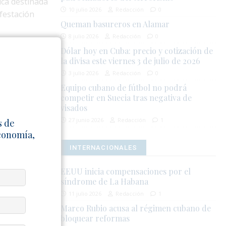
ica destinada
10 julio 2026
Redacción
0
ifestación
Queman basureros en Alamar
8 julio 2026
Redacción
0
Dólar hoy en Cuba: precio y cotización de
la divisa este viernes 3 de julio de 2026
 nuevas
endo uno de
3 julio 2026
Redacción
0
Equipo cubano de fútbol no podrá
competir en Suecia tras negativa de
visados
represivo en
27 junio 2026
Redacción
1
ortaron
s de
Economía,
ontra
INTERNACIONALES
el año.
EEUU inicia compensaciones por el
síndrome de La Habana
de las
11 julio 2026
Redacción
1
nente.
Marco Rubio acusa al régimen cubano de
l uso
bloquear reformas