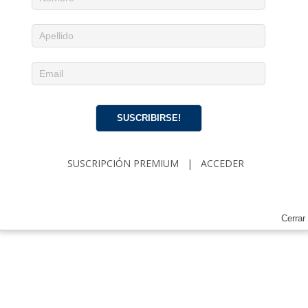
negocio de militares
28 marzo 2025
Abel Santiago Francis Acea
0
SÉ EL PRIMERO EN COMENTAR
Deja un comentario
SUSCRIBIRSE!
SUSCRIPCIÓN PREMIUM
|
ACCEDER
Cerrar