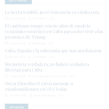
EDITORIAL
La tierra tembló, pero Venezuela ya estaba rota
28 junio 2026
Zoé Valdés
0
El castrismo rompe con 60 años de modelo
económico soviético en Cuba para sobrevivir a las
presiones de Trump
27 junio 2026
Redacción
1
Cuba, España y la soberanía que nos arrebataron
20 junio 2026
Zoé Valdés
0
Sin justicia verdadera, no habrá verdadera
libertad para Cuba
11 junio 2026
Abel Santiago Francis Acea
2
Oscar Elias Biscet envía mensaje a
estadounidenses en USA Today
31 mayo 2026
Oscar Elias Biscet
1
OPINIÓN