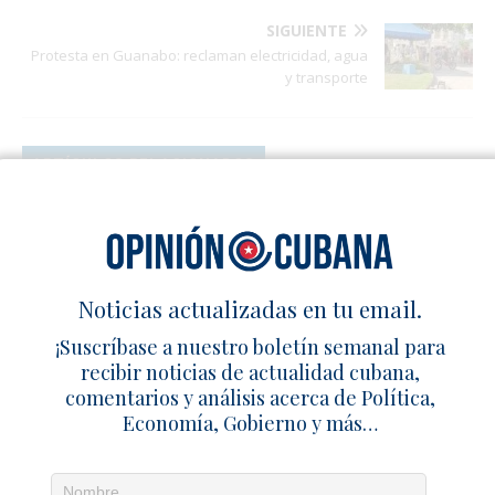
SIGUIENTE
Protesta en Guanabo: reclaman electricidad, agua
y transporte
ARTÍCULOS RELACIONADOS
Familias cubanas dependen del
carbón para cocinar mientras el
régimen mantiene exportaciones
22 junio 2026
Redacción
0
Noticias actualizadas en tu email.
López Obrador conferirá la máxima
¡Suscríbase a nuestro boletín semanal para
condecoración de México a Miguel
recibir noticias de actualidad cubana,
Díaz-Canel
comentarios y análisis acerca de Política,
Economía, Gobierno y más…
11 febrero 2023
Redacción
0
Turismo no es renglón económico: