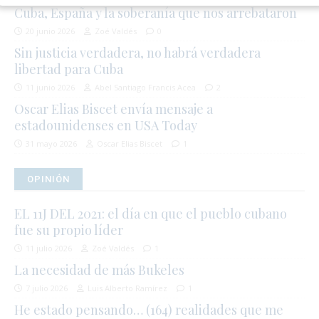
Cuba, España y la soberanía que nos arrebataron
20 junio 2026
Zoé Valdés
0
Sin justicia verdadera, no habrá verdadera
libertad para Cuba
11 junio 2026
Abel Santiago Francis Acea
2
Oscar Elias Biscet envía mensaje a
estadounidenses en USA Today
31 mayo 2026
Oscar Elias Biscet
1
OPINIÓN
EL 11J DEL 2021: el día en que el pueblo cubano
fue su propio líder
11 julio 2026
Zoé Valdés
1
La necesidad de más Bukeles
7 julio 2026
Luis Alberto Ramírez
1
He estado pensando… (164) realidades que me