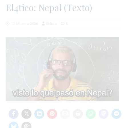
El4tico: Nepal (Texto)
12 febrero 2026
El4tico
0