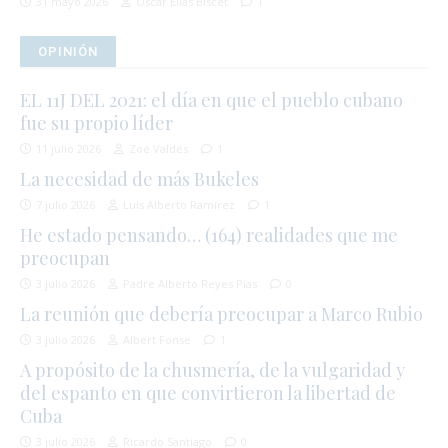
31 mayo 2026
Oscar Elias Biscet
1
OPINIÓN
EL 11J DEL 2021: el día en que el pueblo cubano
fue su propio líder
11 julio 2026
Zoé Valdés
1
La necesidad de más Bukeles
7 julio 2026
Luis Alberto Ramírez
1
He estado pensando… (164) realidades que me
preocupan
3 julio 2026
Padre Alberto Reyes Pías
0
La reunión que debería preocupar a Marco Rubio
3 julio 2026
Albert Fonse
1
A propósito de la chusmería, de la vulgaridad y
del espanto en que convirtieron la libertad de
Cuba
3 julio 2026
Ricardo Santiago
0