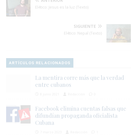
ANTERIOR
El4tico: Jesus es la luz (Texto)
SIGUIENTE
El4tico: Nepal (Texto)
ARTÍCULOS RELACIONADOS
La mentira corre más que la verdad
entre cubanos
8 junio 2021
Redacción
0
Facebook elimina cuentas falsas que
difundían propaganda oficialista
Cubana
7 marzo 2023
Redacción
1