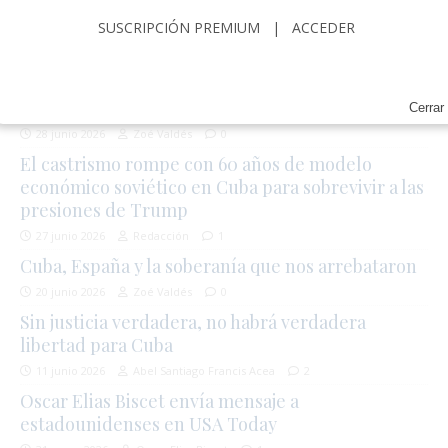
SUSCRIPCIÓN PREMIUM
|
ACCEDER
EDITORIAL
La tierra tembló, pero Venezuela ya estaba rota
Cerrar
28 junio 2026
Zoé Valdés
0
El castrismo rompe con 60 años de modelo
económico soviético en Cuba para sobrevivir a las
presiones de Trump
27 junio 2026
Redacción
1
Cuba, España y la soberanía que nos arrebataron
20 junio 2026
Zoé Valdés
0
Sin justicia verdadera, no habrá verdadera
libertad para Cuba
11 junio 2026
Abel Santiago Francis Acea
2
Oscar Elias Biscet envía mensaje a
estadounidenses en USA Today