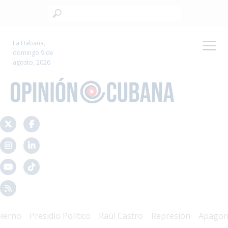
La Habana,
domingo 9 de
agosto, 2026
no
Presidio Político
Raúl Castro
Represión
Apagones