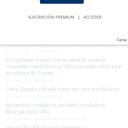
SUSCRIPCIÓN
|
ACCEDER
SUSCRIPCIÓN PREMIUM
|
ACCEDER
EDITORIAL
Cerrar
La tierra tembló, pero Venezuela ya estaba rota
28 junio 2026
Zoé Valdés
0
El castrismo rompe con 60 años de modelo
económico soviético en Cuba para sobrevivir a las
presiones de Trump
27 junio 2026
Redacción
1
Cuba, España y la soberanía que nos arrebataron
20 junio 2026
Zoé Valdés
0
Sin justicia verdadera, no habrá verdadera
libertad para Cuba
11 junio 2026
Abel Santiago Francis Acea
2
Oscar Elias Biscet envía mensaje a