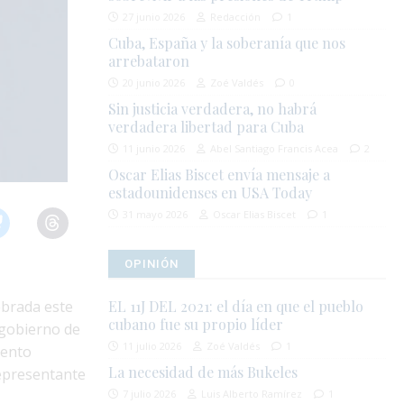
27 junio 2026
Redacción
1
Cuba, España y la soberanía que nos
arrebataron
20 junio 2026
Zoé Valdés
0
Sin justicia verdadera, no habrá
verdadera libertad para Cuba
11 junio 2026
Abel Santiago Francis Acea
2
Oscar Elias Biscet envía mensaje a
estadounidenses en USA Today
31 mayo 2026
Oscar Elias Biscet
1
OPINIÓN
lebrada este
EL 11J DEL 2021: el día en que el pueblo
cubano fue su propio líder
 gobierno de
11 julio 2026
Zoé Valdés
1
iento
La necesidad de más Bukeles
representante
7 julio 2026
Luis Alberto Ramírez
1