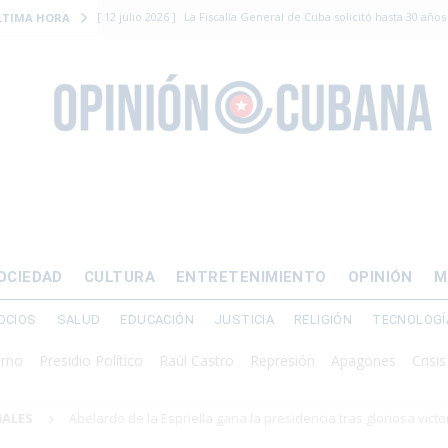
[ 12 julio 2026 ]
La Fiscalía General de Cuba solicitó hasta 30 años
LTIMA HORA
levantamiento armado
[ 12 julio 2026 ]
EE.UU. vacía Alligator Alcatraz y mueve a cuban
EMIGRACIÓN
[ 12 julio 2026 ]
Se apagará el 61% del país este viernes
ECON
[ 12 julio 2026 ]
¿El régimen expulsará a Luis Manuel Otero directo
DERECHOS HUMANOS
[ 24 julio 2026 ]
“Que se vayan ellos”: Yosvany Rosell rechaza el e
OCIEDAD
CULTURA
ENTRETENIMIENTO
OPINIÓN
M
DERECHOS HUMANOS
OCIOS
SALUD
EDUCACIÓN
JUSTICIA
RELIGIÓN
TECNOLOGÍ
residio Político
Raúl Castro
Represión
Apagones
Crisis energé
NALES
Abelardo de la Espriella gana la presidencia tras gloriosa victo