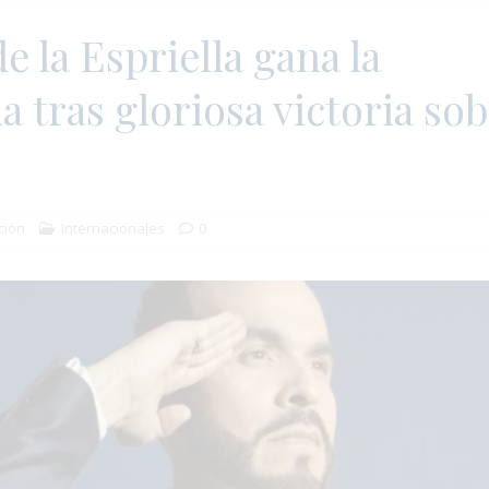
e la Espriella gana la
a tras gloriosa victoria so
ción
Internacionales
0