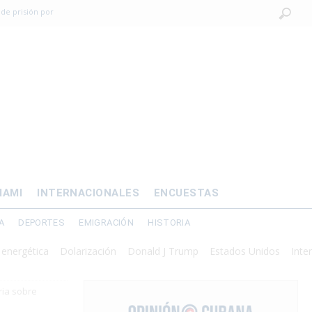
 de prisión por
os mayores
OMÍA
 al exilio?
xilio forzado
IAMI
INTERNACIONALES
ENCUESTAS
A
DEPORTES
EMIGRACIÓN
HISTORIA
tica
Dolarización
Donald J Trump
Estados Unidos
Intervención
ria sobre