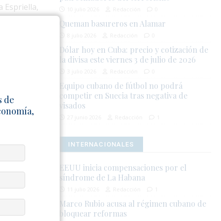
 Espriella,
10 julio 2026
Redacción
0
arte de los
Queman basureros en Alamar
en la
8 julio 2026
Redacción
0
blico, la
Dólar hoy en Cuba: precio y cotización de
la divisa este viernes 3 de julio de 2026
3 julio 2026
Redacción
0
a las
Equipo cubano de fútbol no podrá
tentos con la
competir en Suecia tras negativa de
s de
rupos armados
visados
Economía,
27 junio 2026
Redacción
1
n organizado,
INTERNACIONALES
maño del
paña y
EEUU inicia compensaciones por el
(The Wall
síndrome de La Habana
11 julio 2026
Redacción
1
Marco Rubio acusa al régimen cubano de
o Histórico
bloquear reformas