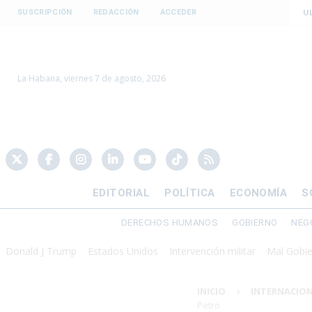
U
SUSCRIPCIÓN
REDACCIÓN
ACCEDER
La Habana, viernes 7 de agosto, 2026
EDITORIAL
POLÍTICA
ECONOMÍA
S
DERECHOS HUMANOS
GOBIERNO
NEG
d J Trump
Estados Unidos
Intervención militar
Mal Gobierno
P
INICIO
INTERNACIO
Petro