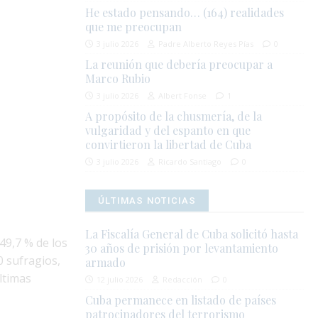
He estado pensando… (164) realidades
que me preocupan
3 julio 2026
Padre Alberto Reyes Pías
0
La reunión que debería preocupar a
Marco Rubio
3 julio 2026
Albert Fonse
1
A propósito de la chusmería, de la
vulgaridad y del espanto en que
convirtieron la libertad de Cuba
3 julio 2026
Ricardo Santiago
0
ÚLTIMAS NOTICIAS
La Fiscalía General de Cuba solicitó hasta
49,7 % de los
30 años de prisión por levantamiento
0 sufragios,
armado
ltimas
12 julio 2026
Redacción
0
Cuba permanece en listado de países
patrocinadores del terrorismo