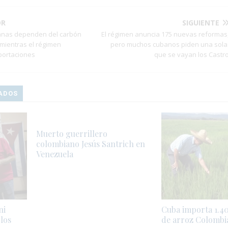
OR
SIGUIENTE
anas dependen del carbón
El régimen anuncia 175 nuevas reformas
 mientras el régimen
pero muchos cubanos piden una sola
portaciones
que se vayan los Castr
ADOS
Muerto guerrillero
colombiano Jesús Santrich en
Venezuela
ni
Cuba importa 1.4
los
de arroz Colombi