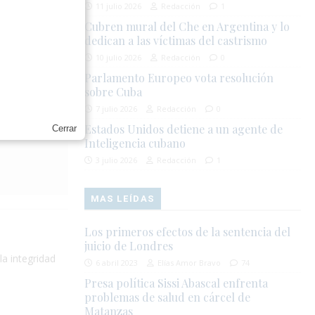
rias de las
11 julio 2026
Redacción
1
votantes
Cubren mural del Che en Argentina y lo
dedican a las víctimas del castrismo
10 julio 2026
Redacción
0
tario, quien
Parlamento Europeo vota resolución
a sacar
sobre Cuba
7 julio 2026
Redacción
0
Estados Unidos detiene a un agente de
Cerrar
Inteligencia cubano
3 julio 2026
Redacción
1
MAS LEÍDAS
Los primeros efectos de la sentencia del
juicio de Londres
la integridad
6 abril 2023
Elías Amor Bravo
74
Presa política Sissi Abascal enfrenta
problemas de salud en cárcel de
Matanzas