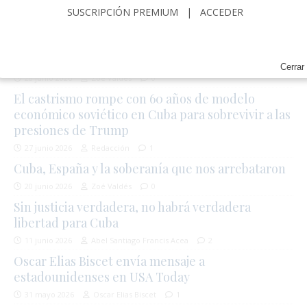
SUSCRIPCIÓN PREMIUM
|
ACCEDER
EDITORIAL
La tierra tembló, pero Venezuela ya estaba rota
Cerrar
28 junio 2026
Zoé Valdés
0
El castrismo rompe con 60 años de modelo
económico soviético en Cuba para sobrevivir a las
presiones de Trump
27 junio 2026
Redacción
1
Cuba, España y la soberanía que nos arrebataron
20 junio 2026
Zoé Valdés
0
Sin justicia verdadera, no habrá verdadera
libertad para Cuba
11 junio 2026
Abel Santiago Francis Acea
2
Oscar Elias Biscet envía mensaje a
estadounidenses en USA Today
31 mayo 2026
Oscar Elias Biscet
1