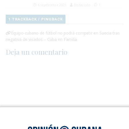
6 septiembre 2025
Redacción
1
1 TRACKBACK / PINGBACK
Equipo cubano de fútbol no podrá competir en Suecia tras
negativa de visados – Cuba en Familia
Deja un comentario