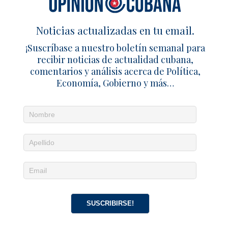
Noticias actualizadas en tu email.
¡Suscríbase a nuestro boletín semanal para
recibir noticias de actualidad cubana,
comentarios y análisis acerca de Política,
Economía, Gobierno y más…
Noticias diarias en tu email
¡Suscríbete para recibir noticias de actualidad
cubana, comentarios y análisis acerca de
Política, Economía, Gobierno, Cultura y más…
SUSCRIPCIÓN
|
ACCEDER
SUSCRIBIRSE!