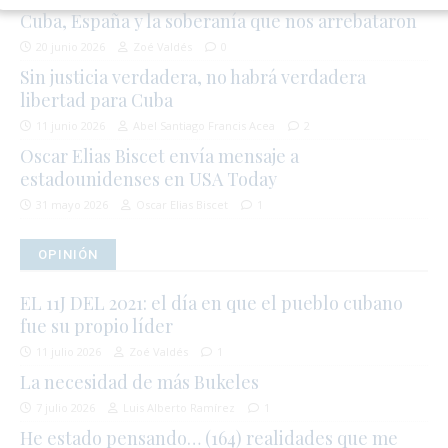
Cuba, España y la soberanía que nos arrebataron
20 junio 2026
Zoé Valdés
0
Sin justicia verdadera, no habrá verdadera
libertad para Cuba
11 junio 2026
Abel Santiago Francis Acea
2
Oscar Elias Biscet envía mensaje a
estadounidenses en USA Today
31 mayo 2026
Oscar Elias Biscet
1
OPINIÓN
EL 11J DEL 2021: el día en que el pueblo cubano
fue su propio líder
11 julio 2026
Zoé Valdés
1
La necesidad de más Bukeles
7 julio 2026
Luis Alberto Ramírez
1
He estado pensando… (164) realidades que me