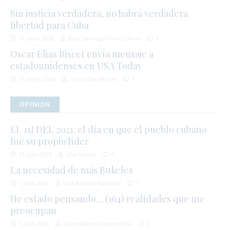
Sin justicia verdadera, no habrá verdadera
libertad para Cuba
11 junio 2026
Abel Santiago Francis Acea
2
Oscar Elias Biscet envía mensaje a
estadounidenses en USA Today
31 mayo 2026
Oscar Elias Biscet
1
OPINIÓN
EL 11J DEL 2021: el día en que el pueblo cubano
fue su propio líder
11 julio 2026
Zoé Valdés
1
La necesidad de más Bukeles
7 julio 2026
Luis Alberto Ramírez
1
He estado pensando… (164) realidades que me
preocupan
3 julio 2026
Padre Alberto Reyes Pías
0