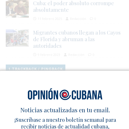
Cuba: el poder absoluto corrompe
absolutamente
11 febrero 2025
Redacción
0
Migrantes cubanos llegan a los Cayos
de Florida y abruman a las
autoridades
9 febrero 2023
Redacción
0
1 TRACKBACK / PINGBACK
Accidente en Miramar deja un muerto y varios vehículos
destruidos – Cuba en Familia
Deja un comentario
Noticias actualizadas en tu email.
¡Suscríbase a nuestro boletín semanal para
recibir noticias de actualidad cubana,