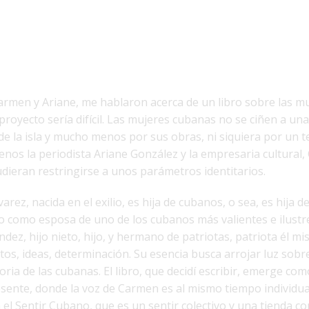
rmen y Ariane, me hablaron acerca de un libro sobre las m
proyecto sería difícil. Las mujeres cubanas no se ciñen a una
e la isla y mucho menos por sus obras, ni siquiera por un 
os la periodista Ariane González y la empresaria cultural
dieran restringirse a unos parámetros identitarios.
ez, nacida en el exilio, es hija de cubanos, o sea, es hija 
o como esposa de uno de los cubanos más valientes e ilustr
dez, hijo nieto, hijo, y hermano de patriotas, patriota él 
os, ideas, determinación. Su esencia busca arrojar luz sobre
oria de las cubanas. El libro, que decidí escribir, emerge co
esente, donde la voz de Carmen es al mismo tiempo individua
a el Sentir Cubano, que es un sentir colectivo y una tienda c