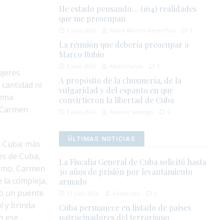
He estado pensando… (164) realidades
que me preocupan
3 julio 2026
Padre Alberto Reyes Pías
0
La reunión que debería preocupar a
Marco Rubio
3 julio 2026
Albert Fonse
1
ujeres
A propósito de la chusmería, de la
 cantidad ni
vulgaridad y del espanto en que
tema
convirtieron la libertad de Cuba
, Carmen
3 julio 2026
Ricardo Santiago
0
ÚLTIMAS NOTICIAS
de Cuba; más
es de Cuba,
La Fiscalía General de Cuba solicitó hasta
mismo, Carmen
30 años de prisión por levantamiento
 la compleja,
armado
mo un puente
12 julio 2026
Redacción
0
l y brinda
Cuba permanece en listado de países
on ese
patrocinadores del terrorismo