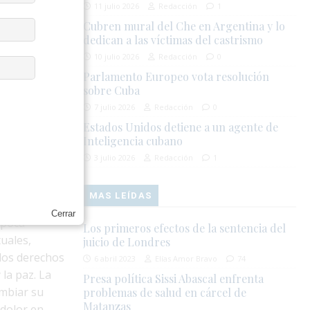
11 julio 2026
Redacción
1
vida está
Cubren mural del Che en Argentina y lo
observa la
dedican a las víctimas del castrismo
el exilio. La
10 julio 2026
Redacción
0
 vivencias
Parlamento Europeo vota resolución
sobre Cuba
7 julio 2026
Redacción
0
idiomas y
Estados Unidos detiene a un agente de
 las
Inteligencia cubano
cidad de
3 julio 2026
Redacción
1
 o nacidas en
MAS LEÍDAS
Cerrar
época
Los primeros efectos de la sentencia del
tuales,
juicio de Londres
 los derechos
6 abril 2023
Elías Amor Bravo
74
la paz. La
Presa política Sissi Abascal enfrenta
ambiar su
problemas de salud en cárcel de
Matanzas
 dolor en