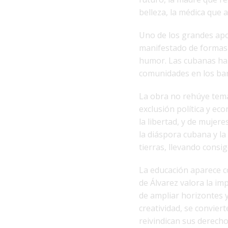
belleza, la médica que 
Uno de los grandes apo
manifestado de formas cr
humor. Las cubanas han
comunidades en los bar
La obra no rehúye temas
exclusión política y eco
la libertad, y de mujer
la diáspora cubana y l
tierras, llevando consigo
La educación aparece 
de Álvarez valora la im
de ampliar horizontes y 
creatividad, se convier
reivindican sus derecho