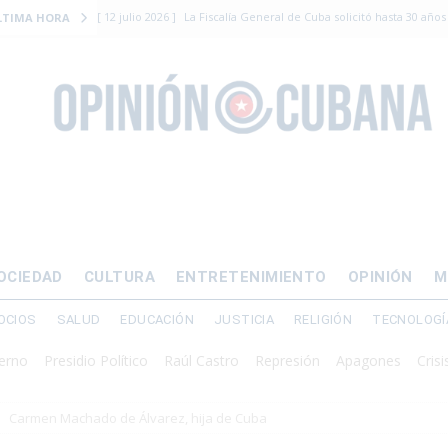
[ 12 julio 2026 ]
La Fiscalía General de Cuba solicitó hasta 30 años
LTIMA HORA
levantamiento armado
[ 12 julio 2026 ]
EE.UU. vacía Alligator Alcatraz y mueve a cuban
EMIGRACIÓN
[ 12 julio 2026 ]
Se apagará el 61% del país este viernes
ECON
[ 12 julio 2026 ]
¿El régimen expulsará a Luis Manuel Otero directo
DERECHOS HUMANOS
[ 24 julio 2026 ]
“Que se vayan ellos”: Yosvany Rosell rechaza el e
OCIEDAD
CULTURA
ENTRETENIMIENTO
OPINIÓN
M
DERECHOS HUMANOS
OCIOS
SALUD
EDUCACIÓN
JUSTICIA
RELIGIÓN
TECNOLOGÍ
residio Político
Raúl Castro
Represión
Apagones
Crisis energé
Carmen Machado de Álvarez, hija de Cuba