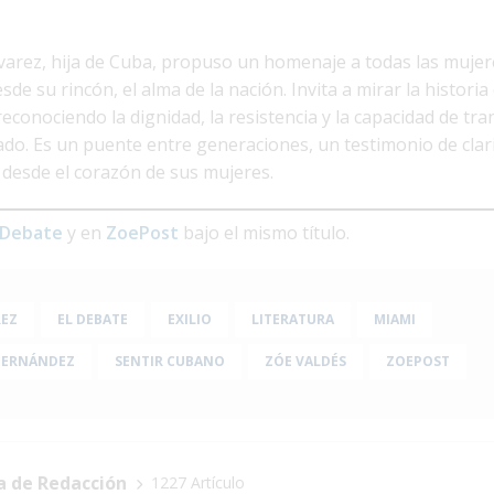
arez, hija de Cuba, propuso un homenaje a todas las mujer
de su rincón, el alma de la nación. Invita a mirar la histori
econociendo la dignidad, la resistencia y la capacidad de tr
ado. Es un puente entre generaciones, un testimonio de clar
 desde el corazón de sus mujeres.
 Debate
y en
ZoePost
bajo el mismo título.
REZ
EL DEBATE
EXILIO
LITERATURA
MIAMI
FERNÁNDEZ
SENTIR CUBANO
ZÓE VALDÉS
ZOEPOST
a de Redacción
1227 Artículo