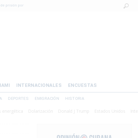
 de prisión por
os mayores
OMÍA
 al exilio?
xilio forzado
IAMI
INTERNACIONALES
ENCUESTAS
A
DEPORTES
EMIGRACIÓN
HISTORIA
tica
Dolarización
Donald J Trump
Estados Unidos
Intervención