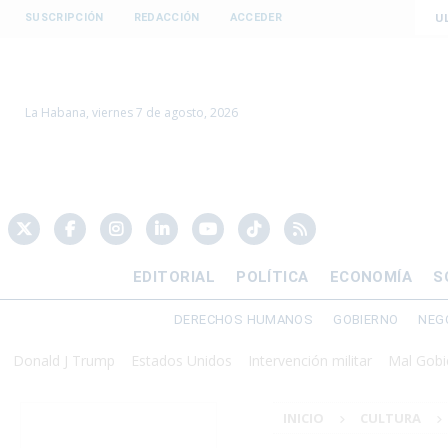
U
SUSCRIPCIÓN
REDACCIÓN
ACCEDER
La Habana, viernes 7 de agosto, 2026
EDITORIAL
POLÍTICA
ECONOMÍA
S
DERECHOS HUMANOS
GOBIERNO
NEG
d J Trump
Estados Unidos
Intervención militar
Mal Gobierno
P
INICIO
CULTURA