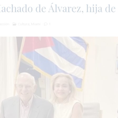
chado de Álvarez, hija de
cción
Cultura
,
Miami
1