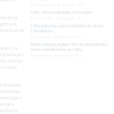
10 agosto 2025
Redacción
3
Cuba cierra embajada en Ecuador
uba se ha
6 marzo 2026
Redacción
3
igión y el
Cuba importa 1.400 toneladas de arroz
structoras de
Colombiano
28 julio 2025
Redacción
2
Rusia entrega primer lote de automoviles
género, la
rusos ensamblados en Cuba
una lucha por
28 julio 2025
Redacción
2
isis. Aborda
 en otras
en Machado
como formas
 mestizaje y
versas y
xperiencia