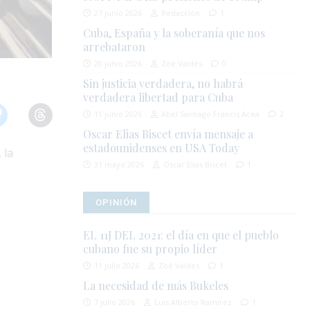
27 junio 2026
Redacción
1
Cuba, España y la soberanía que nos
arrebataron
20 junio 2026
Zoé Valdés
0
Sin justicia verdadera, no habrá
verdadera libertad para Cuba
11 junio 2026
Abel Santiago Francis Acea
2
Oscar Elias Biscet envía mensaje a
estadounidenses en USA Today
 la
31 mayo 2026
Oscar Elias Biscet
1
OPINIÓN
EL 11J DEL 2021: el día en que el pueblo
cubano fue su propio líder
11 julio 2026
Zoé Valdés
1
La necesidad de más Bukeles
7 julio 2026
Luis Alberto Ramírez
1