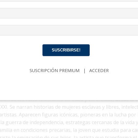
ario y, a la vez, una representación de miles de cubanas. Su 
la esperanza, el trabajo duro y la ternura. De niña, Carmen 
re, su tío, los suyos, quienes sobreviven en las dificultades d
efugio y escuela, donde se transmiten valores, tradiciones y
SUSCRIBIRSE!
ece, se enfrenta a la realidad de una sociedad mezclada de 
emigrar, las expectativas de género, el peso de la tradición y
bren en tiempos de cambio. Encarna la resistencia y la capa
SUSCRIPCIÓN PREMIUM
|
ACCEDER
n la creatividad que caracterizan a tantas mujeres exiliadas
ución de los roles femeninos en Cuba y en el exilio, desde la 
XXI. Se narran historias de mujeres esclavas y libres, intelec
rtistas. Aparecen figuras icónicas, pioneras en la lucha por
la guerra de independencia, estrategas cercanas de la vida y 
amilia en condiciones precarias, la joven que estudia para c
siste la emigración de sus hijos, la artista que transforma el