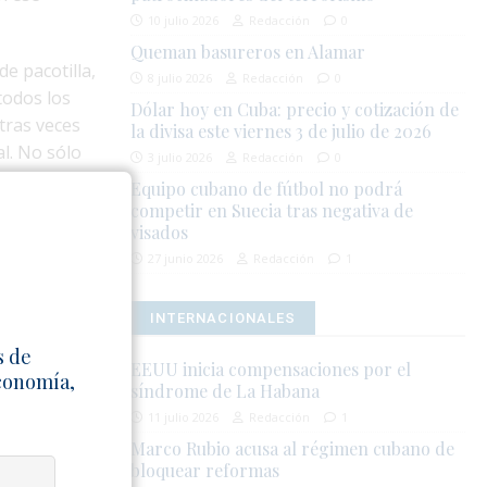
10 julio 2026
Redacción
0
Queman basureros en Alamar
e pacotilla,
8 julio 2026
Redacción
0
todos los
Dólar hoy en Cuba: precio y cotización de
tras veces
la divisa este viernes 3 de julio de 2026
l. No sólo
3 julio 2026
Redacción
0
dos, el
Equipo cubano de fútbol no podrá
competir en Suecia tras negativa de
visados
nfrentaron la
27 junio 2026
Redacción
1
dos de
lvarez,
INTERNACIONALES
izando
s de
guía de los
EEUU inicia compensaciones por el
Economía,
ido desde la
síndrome de La Habana
r de la
11 julio 2026
Redacción
1
as a las
Marco Rubio acusa al régimen cubano de
bloquear reformas