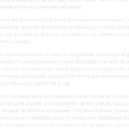
atiende en los rincones más recónditos.
rtes del libro es mostrar cómo la resistencia femenina en C
eativas: a través de la música, la literatura, la cocina, la rel
 sido guardianas de la vida, transmisoras de saberes y con
rios y campos.
 contemporáneos: el exilio, la desigualdad, la violencia de 
nómica. Presenta historias a través del estudio y el arte, de 
es mayores que mantienen viva la esperanza en tiempos de cr
a forma en que muchas cubanas han tenido que reinventarse
 la cultura y el espíritu de la isla.
como herramienta de emancipación y transformación. Carm
portancia de acceder al conocimiento, de leer y de escribir, 
desafiar las limitaciones sociales. La cultura cubana, rica en
te en escenario donde las mujeres construyen identidades di
s. Eso también fueron los Seminarios por la libertad, una e