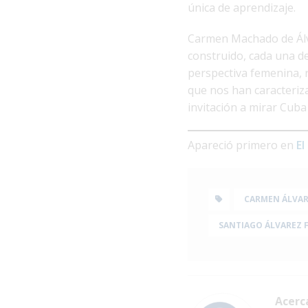
única de aprendizaje.
Carmen Machado de Álv
construido, cada una des
perspectiva femenina, r
que nos han caracteriz
invitación a mirar Cuba
Apareció primero en
El
CARMEN ÁLVA
SANTIAGO ÁLVAREZ 
Acerc