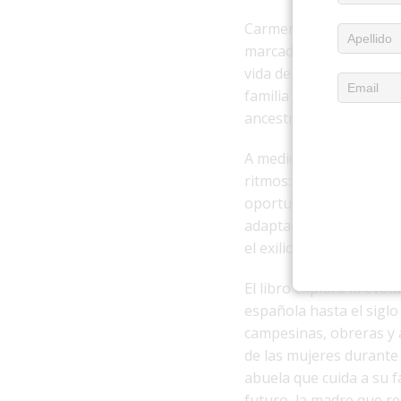
Carmen es el eje imagin
marcada por la lucha y 
vida de su madre, su pad
familia funciona como r
ancestrales.
A medida que Carmen cr
ritmos: la necesidad de 
oportunidades que se a
adaptación, pero tambié
el exilio.
El libro explora la evol
española hasta el siglo 
campesinas, obreras y a
de las mujeres durante 
abuela que cuida a su f
futuro, la madre que re