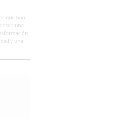
es que han
a desde una
ansformación
idad y una