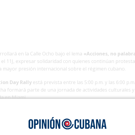
rrollará en la Calle Ocho bajo el lema
«Acciones, no palabr
 el 11J, expresar solidaridad con quienes continúan protest
na mayor presión internacional sobre el régimen cubano.
tion Day Rally
está prevista entre las 5:00 p.m. y las 6:00 p.m.
ha formará parte de una jornada de actividades culturales y
da en Miami.
 ejecutivo de Cuban Freedom March, explicó que la convocato
o del 11J y recordar que aquellas manifestaciones marcaron 
ia reciente de Cuba.