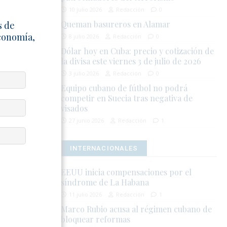
 Estados
10 julio 2026
Redacción
0
de medidas
Queman basureros en Alamar
s de
Economía,
8 julio 2026
Redacción
0
Dólar hoy en Cuba: precio y cotización de
ubanos que
la divisa este viernes 3 de julio de 2026
 comunidad
3 julio 2026
Redacción
0
uba.
Equipo cubano de fútbol no podrá
competir en Suecia tras negativa de
s registrada
visados
prisión.
27 junio 2026
Redacción
1
INTERNACIONALES
RCH
EEUU inicia compensaciones por el
síndrome de La Habana
11 julio 2026
Redacción
1
Marco Rubio acusa al régimen cubano de
bloquear reformas