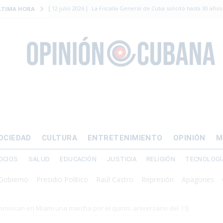
[ 12 julio 2026 ]
La Fiscalía General de Cuba solicitó hasta 30 años
LTIMA HORA
levantamiento armado
[ 12 julio 2026 ]
EE.UU. vacía Alligator Alcatraz y mueve a cuban
EMIGRACIÓN
[ 12 julio 2026 ]
Se apagará el 61% del país este viernes
ECON
[ 12 julio 2026 ]
¿El régimen expulsará a Luis Manuel Otero directo
DERECHOS HUMANOS
[ 24 julio 2026 ]
“Que se vayan ellos”: Yosvany Rosell rechaza el e
OCIEDAD
CULTURA
ENTRETENIMIENTO
OPINIÓN
M
DERECHOS HUMANOS
OCIOS
SALUD
EDUCACIÓN
JUSTICIA
RELIGIÓN
TECNOLOGÍ
no
Presidio Político
Raúl Castro
Represión
Apagones
Crisis e
onvocan en Miami una marcha por el quinto aniversario del 11J