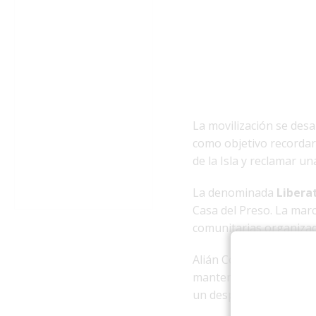
La movilización se desa
como objetivo recordar
de la Isla y reclamar u
La denominada
Libera
Casa del Preso. La marc
comunitarias organiza
Alián Collazo, director
mantener vivo el legad
un después en la histor