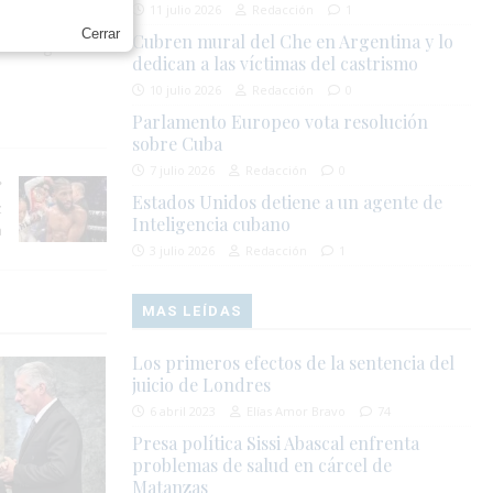
11 julio 2026
Redacción
1
Cerrar
Cubren mural del Che en Argentina y lo
la integridad
dedican a las víctimas del castrismo
10 julio 2026
Redacción
0
Parlamento Europeo vota resolución
sobre Cuba
7 julio 2026
Redacción
0
Estados Unidos detiene a un agente de
z
Inteligencia cubano
a
3 julio 2026
Redacción
1
MAS LEÍDAS
Los primeros efectos de la sentencia del
juicio de Londres
6 abril 2023
Elías Amor Bravo
74
Presa política Sissi Abascal enfrenta
problemas de salud en cárcel de
Matanzas