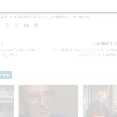
a de Redacción
1227 Artículo
mos noticias, crónicas y reportajes de actualidad cubana. Nos define 
stica, la veracidad y la calidad de nuestra información.
OR
SIGUIENTE
sta a Las Tunas y empata
Cancelan la próxima pelea de Andy Cru
a Liga Élite
tras cambio de carteler
ADOS