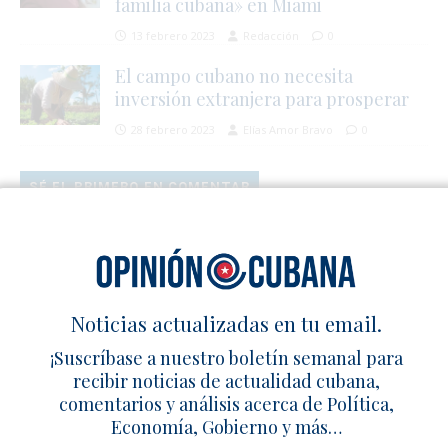
familia cubana» en Miami
13 febrero 2023
Redacción
0
El campo cubano no necesita
inversión extranjera para prosperar
28 febrero 2023
Elías Amor Bravo
0
SÉ EL PRIMERO EN COMENTAR
Deja un comentario
Noticias actualizadas en tu email.
¡Suscríbase a nuestro boletín semanal para
recibir noticias de actualidad cubana,
comentarios y análisis acerca de Política,
Economía, Gobierno y más…