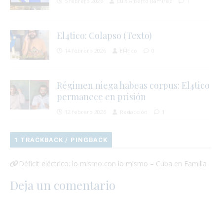
5 febrero 2026
Luis Alberto Ramírez
1
El4tico: Colapso (Texto)
14 febrero 2026
El4tico
0
Régimen niega habeas corpus: El4tico
permanece en prisión
12 febrero 2026
Redacción
1
1 TRACKBACK / PINGBACK
Déficit eléctrico: lo mismo con lo mismo – Cuba en Familia
Deja un comentario