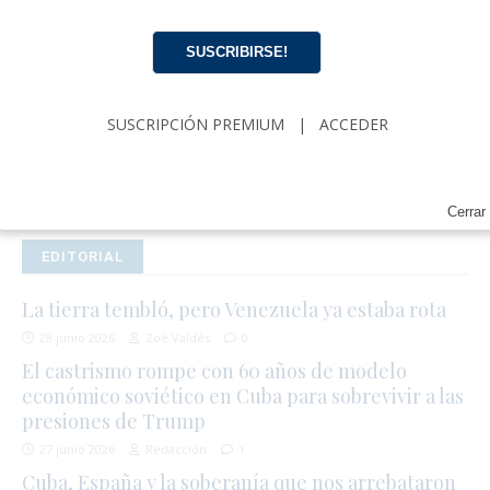
Noticias diarias en tu email
SUSCRIBIRSE!
¡Suscríbete para recibir noticias de actualidad
cubana, comentarios y análisis acerca de
Política, Economía, Gobierno, Cultura y más…
SUSCRIPCIÓN PREMIUM
|
ACCEDER
SUSCRIPCIÓN
|
ACCEDER
Cerrar
EDITORIAL
La tierra tembló, pero Venezuela ya estaba rota
28 junio 2026
Zoé Valdés
0
El castrismo rompe con 60 años de modelo
económico soviético en Cuba para sobrevivir a las
presiones de Trump
27 junio 2026
Redacción
1
Cuba, España y la soberanía que nos arrebataron