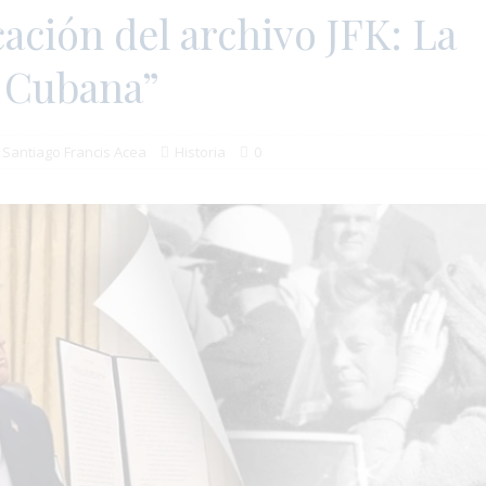
cación del archivo JFK: La
 Cubana”
 Santiago Francis Acea
Historia
0