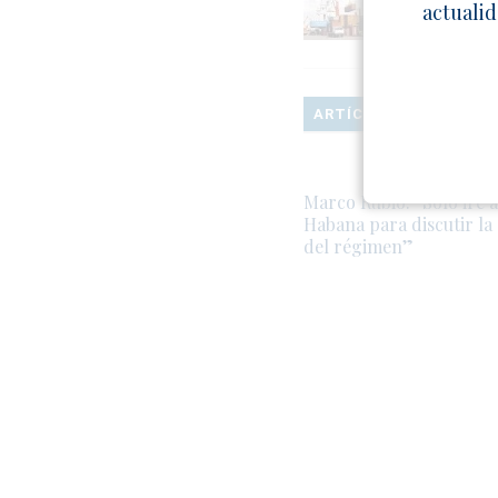
Apenas $52 m
actualid
2024
ARTÍCULOS RELACION
Marco Rubio: “Solo iré a
Habana para discutir la 
del régimen”