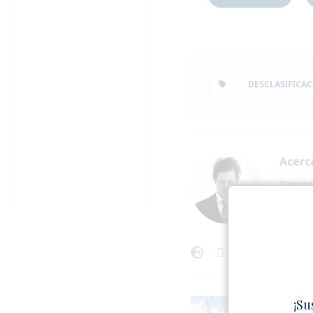
DESCLASIFICA
Acerc
Directo
de étic
e invol
actual 
ANTERI
¡Su