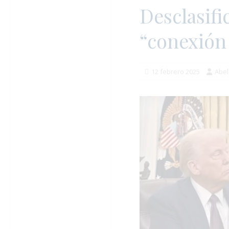
Desclasifi
“conexión
12 febrero 2025
Abel