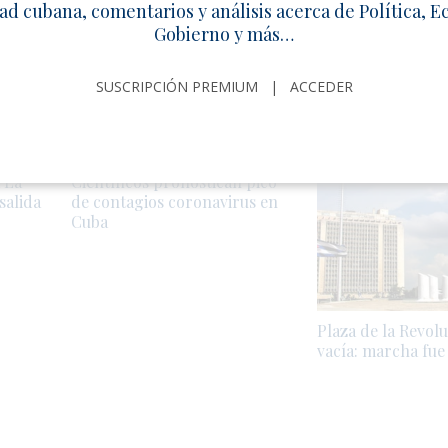
illones en exportaciones en
Diosdado Cabello recibe con honores 
ad cubana, comentarios y análisis acerca de Política, 
delincuentes expulsados de EE.UU
Gobierno y más…
SUSCRIPCIÓN PREMIUM
|
ACCEDER
ADOS
 La
Científicos pronostican pico
salida
de contagios coronavirus en
Cuba
Plaza de la Revol
vacía: marcha fue