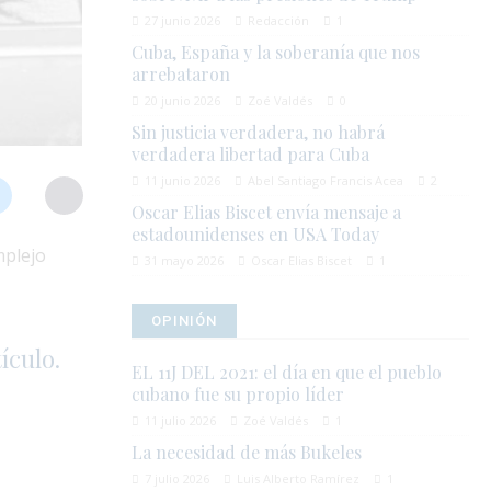
27 junio 2026
Redacción
1
Cuba, España y la soberanía que nos
arrebataron
20 junio 2026
Zoé Valdés
0
Sin justicia verdadera, no habrá
verdadera libertad para Cuba
11 junio 2026
Abel Santiago Francis Acea
2
Oscar Elias Biscet envía mensaje a
estadounidenses en USA Today
mplejo
31 mayo 2026
Oscar Elias Biscet
1
OPINIÓN
ículo.
EL 11J DEL 2021: el día en que el pueblo
cubano fue su propio líder
11 julio 2026
Zoé Valdés
1
La necesidad de más Bukeles
7 julio 2026
Luis Alberto Ramírez
1