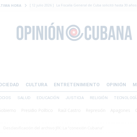
[ 12 julio 2026 ]
La Fiscalía General de Cuba solicitó hasta 30 años
LTIMA HORA
levantamiento armado
[ 12 julio 2026 ]
EE.UU. vacía Alligator Alcatraz y mueve a cuban
EMIGRACIÓN
[ 12 julio 2026 ]
Se apagará el 61% del país este viernes
ECON
[ 12 julio 2026 ]
¿El régimen expulsará a Luis Manuel Otero directo
DERECHOS HUMANOS
[ 24 julio 2026 ]
“Que se vayan ellos”: Yosvany Rosell rechaza el e
OCIEDAD
CULTURA
ENTRETENIMIENTO
OPINIÓN
M
DERECHOS HUMANOS
OCIOS
SALUD
EDUCACIÓN
JUSTICIA
RELIGIÓN
TECNOLOGÍ
rno
Presidio Político
Raúl Castro
Represión
Apagones
Crisis
Desclasificación del archivo JFK: La “conexión Cubana”