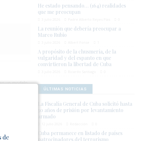
He estado pensando… (164) realidades
que me preocupan
3 julio 2026
Padre Alberto Reyes Pías
0
La reunión que debería preocupar a
Marco Rubio
3 julio 2026
Albert Fonse
1
A propósito de la chusmería, de la
vulgaridad y del espanto en que
convirtieron la libertad de Cuba
3 julio 2026
Ricardo Santiago
0
l en un modelo
r honestamente
ÚLTIMAS NOTICIAS
ender el estado
La Fiscalía General de Cuba solicitó hasta
30 años de prisión por levantamiento
armado
12 julio 2026
Redacción
0
Cuba permanece en listado de países
s de
patrocinadores del terrorismo