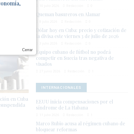
a
Economía,
10 julio 2026
Redacción
0
.
Queman basureros en Alamar
8 julio 2026
Redacción
0
Dólar hoy en Cuba: precio y cotización de
la divisa este viernes 3 de julio de 2026
3 julio 2026
Redacción
0
Cerrar
Equipo cubano de fútbol no podrá
competir en Suecia tras negativa de
visados
27 junio 2026
Redacción
1
INTERNACIONALES
ución en Cuba
EEUU inicia compensaciones por el
 suspendida
síndrome de La Habana
11 julio 2026
Redacción
1
Marco Rubio acusa al régimen cubano de
bloquear reformas