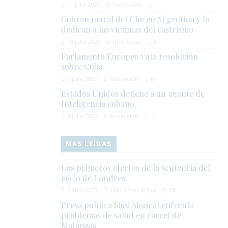
11 julio 2026
Redacción
1
Cubren mural del Che en Argentina y lo
dedican a las víctimas del castrismo
10 julio 2026
Redacción
0
Parlamento Europeo vota resolución
sobre Cuba
7 julio 2026
Redacción
0
Estados Unidos detiene a un agente de
Inteligencia cubano
3 julio 2026
Redacción
1
MAS LEÍDAS
Los primeros efectos de la sentencia del
juicio de Londres
6 abril 2023
Elías Amor Bravo
74
Presa política Sissi Abascal enfrenta
problemas de salud en cárcel de
Matanzas