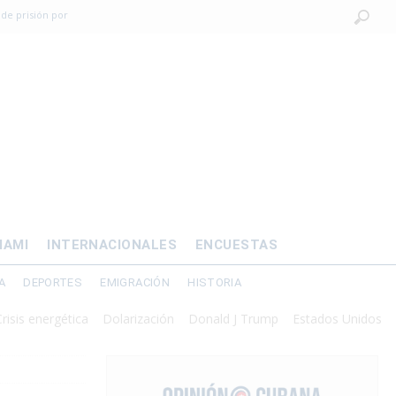
 de prisión por
os mayores
OMÍA
 al exilio?
xilio forzado
IAMI
INTERNACIONALES
ENCUESTAS
A
DEPORTES
EMIGRACIÓN
HISTORIA
 energética
Dolarización
Donald J Trump
Estados Unidos
Inter