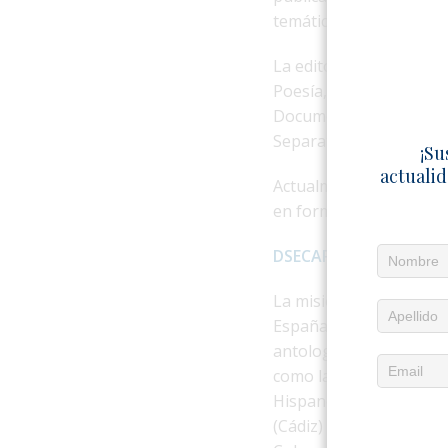
temática cubana.
La editorial cuenta con
Poesía, Narrativa, Ensay
Documentos, Ciencias S
Separatas.
¡Su
actualid
Actualmente, la editori
en formato PDF que pued
DSECARGAR CATÁLOGO
La misión de Betania h
España. El director de 
antologías, activamente
como la fundación de la
Hispano Cubana, la part
(Cádiz) y la membresía