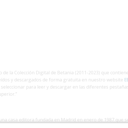
 de la Colección Digital de Betania (2011-2023) que contie
eídos y descargados de forma gratuita en nuestro website
E
seleccionar para leer y descargar en las diferentes pesta
perior.”
 una casa editora fundada en Madrid en enero de 1987 que se
 hispanoamericanos, aunque desde sus orígenes se especiali