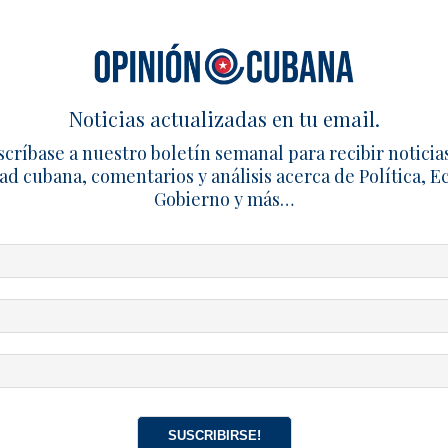
 una amplia variedad de colecciones, entre ellas la Colección
o, Teatro, Antologías, Literatura Infantil, Arte, Palabra Viva
ociales, Centro de Estudios Poéticos Hispánicos, Cuadernos
Noticias actualizadas en tu email.
scríbase a nuestro boletín semanal para recibir noticia
ad cubana, comentarios y análisis acerca de Política, 
al ofrece la Colección Digital Betania 2011-2023, compuesta 
Gobierno y más…
en leerse y descargarse de forma gratuita en el blog de la 
 DE COLECCIÓN DIGITAL_2023
a sido fundamental para sostener la presencia de autores 
la editorial, Felipe Lázaro, es poeta, ensayista y compilador
 vinculado a los proyectos culturales más importantes del e
s revistas Encuentro de la cultura cubana y Revista de la Fu
icipación en los “Encuentros Internacionales sobre Creación
 en la sección española del Comité Cubano pro Derechos H
SUSCRIBIRSE!