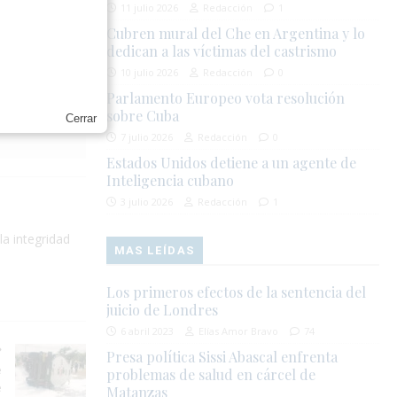
11 julio 2026
Redacción
1
Cubren mural del Che en Argentina y lo
dedican a las víctimas del castrismo
10 julio 2026
Redacción
0
Parlamento Europeo vota resolución
sobre Cuba
Cerrar
7 julio 2026
Redacción
0
Estados Unidos detiene a un agente de
Inteligencia cubano
3 julio 2026
Redacción
1
la integridad
MAS LEÍDAS
Los primeros efectos de la sentencia del
juicio de Londres
6 abril 2023
Elías Amor Bravo
74
Presa política Sissi Abascal enfrenta
e
problemas de salud en cárcel de
e
Matanzas