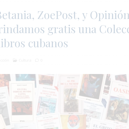
Betania, ZoePost, y Opinió
rindamos gratis una Colec
 libros cubanos
cción
Cultura
0