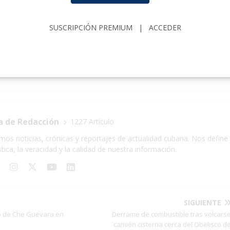
etania.wordpress.com
SUSCRIPCIÓN PREMIUM
|
ACCEDER
ANIA
ESPAÑA
FELIPE LÁZARO
LITERATURA
ZOEPOST
a de Redacción
1227 Artículo
mos noticias, crónicas y reportajes de actualidad cubana. Nos define 
stica, la veracidad y la calidad de nuestra información.
SIGUIENTE
to de Che Guevara en
Derrame de combustible tras volcars
camión cisterna cerca del Obelisco d