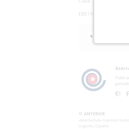
Cuba.
EBETANIA:
https://eb
EDITORIAL BET
Acerc
Publica
periodí
ANTERIOR
«Marifachas» travisten bus
Leganés, España