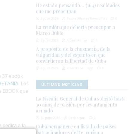
He estado pensando… (164) realidades
que me preocupan
3 julio 2026
Padre Alberto Reyes Pías
0
La reunión que debería preocupar a
Marco Rubio
3 julio 2026
Albert Fonse
1
A propósito de la chusmería, de la
vulgaridad y del espanto en que
convirtieron la libertad de Cuba
3 julio 2026
Ricardo Santiago
0
ne 37 ebook
BETANIA
. Los
ÚLTIMAS NOTICIAS
ñas EBOOK que
La Fiscalía General de Cuba solicitó hasta
30 años de prisión por levantamiento
armado
12 julio 2026
Redacción
0
 dedica a la
Cuba permanece en listado de países
patrocinadores del terrorismo
zó en la