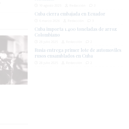
o
10 agosto 2025
Redacción
3
Cuba cierra embajada en Ecuador
6 marzo 2026
Redacción
3
Cuba importa 1.400 toneladas de arroz
Colombiano
28 julio 2025
Redacción
2
Rusia entrega primer lote de automoviles
rusos ensamblados en Cuba
28 julio 2025
Redacción
2