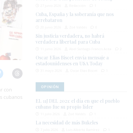
27 junio 2026
Redacción
1
Cuba, España y la soberanía que nos
arrebataron
20 junio 2026
Zoé Valdés
0
Sin justicia verdadera, no habrá
verdadera libertad para Cuba
11 junio 2026
Abel Santiago Francis Acea
2
Oscar Elias Biscet envía mensaje a
estadounidenses en USA Today
31 mayo 2026
Oscar Elias Biscet
1
OPINIÓN
ar con
os cubanos
EL 11J DEL 2021: el día en que el pueblo
cubano fue su propio líder
11 julio 2026
Zoé Valdés
1
La necesidad de más Bukeles
7 julio 2026
Luis Alberto Ramírez
1