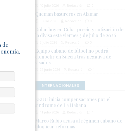
10 julio 2026
Redacción
0
Queman basureros en Alamar
 Betania de
8 julio 2026
Redacción
0
,
Dólar hoy en Cuba: precio y cotización de
 de Debate y
la divisa este viernes 3 de julio de 2026
3 julio 2026
Redacción
0
s de
Equipo cubano de fútbol no podrá
Economía,
por 37 libros
competir en Suecia tras negativa de
editorial.
visados
27 junio 2026
Redacción
1
INTERNACIONALES
cubanos en
 de numerosas
EEUU inicia compensaciones por el
xilio cubano,
síndrome de La Habana
ndación
11 julio 2026
Redacción
1
 y Exilio”
Marco Rubio acusa al régimen cubano de
umanos en
bloquear reformas