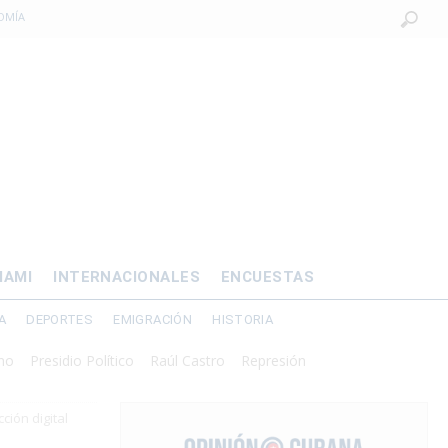
 al exilio?
xilio forzado
 de prisión por
os mayores
IAMI
INTERNACIONALES
ENCUESTAS
OMÍA
A
DEPORTES
EMIGRACIÓN
HISTORIA
sidio Político
Raúl Castro
Represión
ción digital