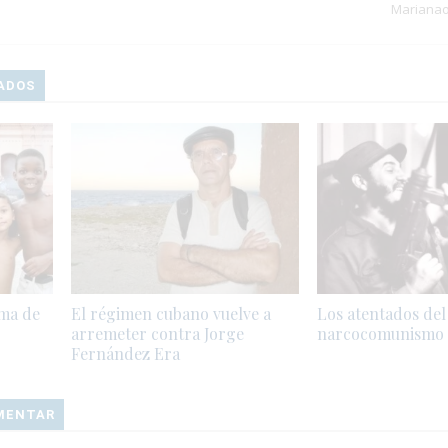
Mariana
ADOS
ama de
El régimen cubano vuelve a
Los atentados del
arremeter contra Jorge
narcocomunismo
Fernández Era
OMENTAR