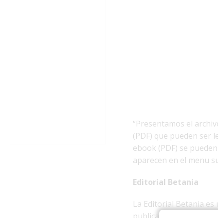
“Presentamos el archivo
(PDF) que pueden ser l
ebook (PDF) se pueden 
aparecen en el menu su
Editorial Betania
La Editorial Betania es
publicación de autores