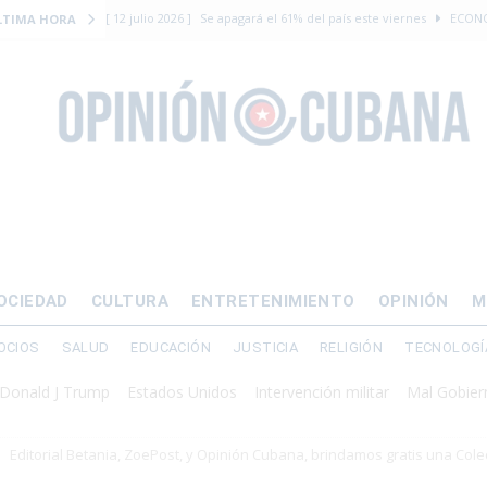
[ 12 julio 2026 ]
¿El régimen expulsará a Luis Manuel Otero directo
LTIMA HORA
DERECHOS HUMANOS
[ 24 julio 2026 ]
“Que se vayan ellos”: Yosvany Rosell rechaza el e
DERECHOS HUMANOS
[ 12 julio 2026 ]
La Fiscalía General de Cuba solicitó hasta 30 años
levantamiento armado
[ 12 julio 2026 ]
EE.UU. vacía Alligator Alcatraz y mueve a cuban
EMIGRACIÓN
OCIEDAD
CULTURA
ENTRETENIMIENTO
OPINIÓN
M
[ 12 julio 2026 ]
Se apagará el 61% del país este viernes
ECON
OCIOS
SALUD
EDUCACIÓN
JUSTICIA
RELIGIÓN
TECNOLOGÍ
J Trump
Estados Unidos
Intervención militar
Mal Gobierno
Pre
Editorial Betania, ZoePost, y Opinión Cubana, brindamos gratis una Colec