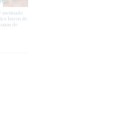
é asesinado
dico huyen de
nazas de