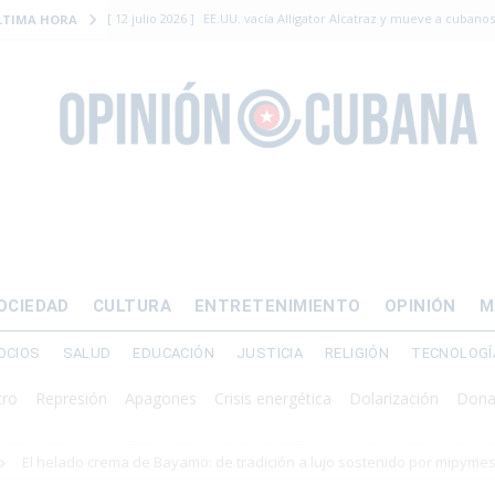
[ 12 julio 2026 ]
EE.UU. vacía Alligator Alcatraz y mueve a cuban
LTIMA HORA
EMIGRACIÓN
[ 12 julio 2026 ]
Se apagará el 61% del país este viernes
ECON
[ 12 julio 2026 ]
¿El régimen expulsará a Luis Manuel Otero directo
DERECHOS HUMANOS
[ 24 julio 2026 ]
“Que se vayan ellos”: Yosvany Rosell rechaza el e
DERECHOS HUMANOS
[ 12 julio 2026 ]
La Fiscalía General de Cuba solicitó hasta 30 años
OCIEDAD
CULTURA
ENTRETENIMIENTO
OPINIÓN
M
levantamiento armado
OCIOS
SALUD
EDUCACIÓN
JUSTICIA
RELIGIÓN
TECNOLOGÍ
presión
Apagones
Crisis energética
Dolarización
Donald J Tr
El helado crema de Bayamo: de tradición a lujo sostenido por mipyme