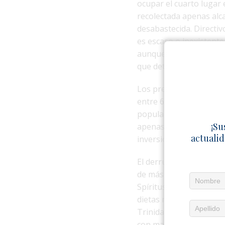
ocupar el cuarto lugar 
recolectada apenas alc
desabastecida. Directi
es escaso o inexistente
aunque esto implique m
que deterioran la calid
Los precios reflejan la
entre 65 y 75, con espe
popular se ha transform
¡Su
apenas logra mantener v
actualid
inversiones en infraest
El derrumbe de la indus
de más de 150 millones
Spíritus, golpeando di
dietas médicas. La crisi
Trinidad sufrió apagone
con maicena y miel por 