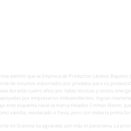
anma admitió que la Empresa de Productos Lácteos Bayamo (
ente de insumos importados por privados para su producció
zada durante cuatro años por fallas técnicas y costos energét
 apoyadas por empresarios independientes, logran manten
ajo este esquema nació la marca Helados Cremas Manin, que
omo vainilla, mantecado o fresa, pero con materia prima fo
 leche en Granma ha agravado aún más el panorama. La prov