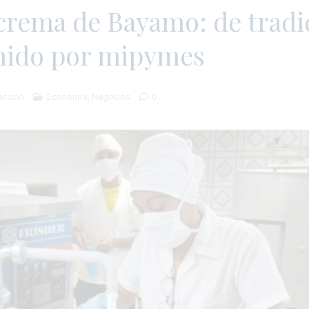
crema de Bayamo: de tradi
enido por mipymes
cción
Economía
,
Negocios
0