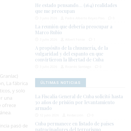
He estado pensando… (164) realidades
que me preocupan
3 julio 2026
Padre Alberto Reyes Pías
0
La reunión que debería preocupar a
Marco Rubio
3 julio 2026
Albert Fonse
1
A propósito de la chusmería, de la
vulgaridad y del espanto en que
convirtieron la libertad de Cuba
3 julio 2026
Ricardo Santiago
0
Granlac)
n, La fábrica
ÚLTIMAS NOTICIAS
icos, y solo
La Fiscalía General de Cuba solicitó hasta
er una
30 años de prisión por levantamiento
 ofrece
armado
ránea.
12 julio 2026
Redacción
0
Cuba permanece en listado de países
incia pasó de
patrocinadores del terrorismo