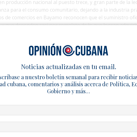
en producción nacional al puesto trece, y gran parte de la le
anza para el consumo comunitario, dejando a la industria p
vos de comercios en Bayamo reconocen que el suministro ofic
, y que dependen casi por completo de lo que logran adquirir
ayores precios, dificultades de transporte y problemas de r
ad del producto.
 crisis: una tina puede superar los 1,500 pesos y una simple 
cialidades que rebasan los 200 pesos. Lo que alguna vez fue
Noticias actualizadas en tu email.
ado en un artículo de élite. El esquema mixto con actores n
scríbase a nuestro boletín semanal para recibir noticia
iva la tradición, pero la verdadera recuperación solo sería
ad cubana, comentarios y análisis acerca de Política, 
ructura, tecnología y un suministro energético estable.
Gobierno y más…
tria láctea no es exclusivo de Granma. En abril se conoció 
 de pesos con productores privados paralizó la producción e
rectamente la entrega de leche a niños, embarazadas y pacie
s también se refleja en el sector de los helados: en 2022 la pl
s y falta de materias primas; en Ciego de Ávila se llegó a fa
la carencia de insumos; y en 2024 la fábrica de Mayarí reab