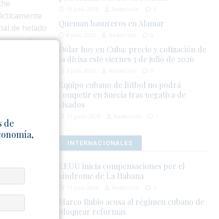
che
10 julio 2026
Redacción
0
rácticamente
Queman basureros en Alamar
ial de helado
8 julio 2026
Redacción
0
 a privados,
Dólar hoy en Cuba: precio y cotización de
efrigeración
la divisa este viernes 3 de julio de 2026
3 julio 2026
Redacción
0
Equipo cubano de fútbol no podrá
bola cuesta
competir en Suecia tras negativa de
 un alimento
visados
o estatales
27 junio 2026
Redacción
1
s de
 posible con
Economía,
INTERNACIONALES
que una deuda
EEUU inicia compensaciones por el
n Sancti
síndrome de La Habana
ntes con
11 julio 2026
Redacción
1
anta de
Marco Rubio acusa al régimen cubano de
bricar helado
bloquear reformas
rió después