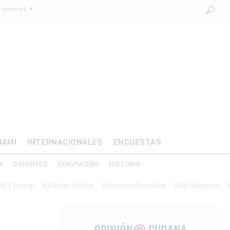
os mayores
OMÍA
 al exilio?
xilio forzado
 de prisión por
IAMI
INTERNACIONALES
ENCUESTAS
A
DEPORTES
EMIGRACIÓN
HISTORIA
ump
Estados Unidos
Intervención militar
Mal Gobierno
Presidio
s