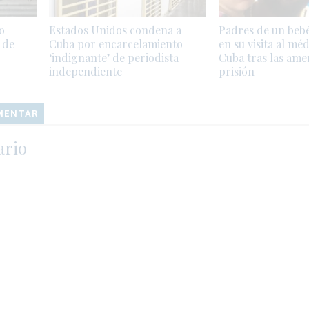
o
Estados Unidos condena a
Padres de un beb
 de
Cuba por encarcelamiento
en su visita al mé
‘indignante’ de periodista
Cuba tras las ame
independiente
prisión
OMENTAR
ario