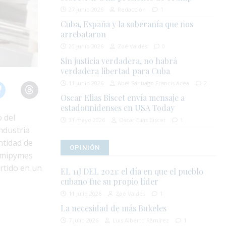
27 junio 2026
Redacción
1
Cuba, España y la soberanía que nos
arrebataron
20 junio 2026
Zoé Valdés
0
Sin justicia verdadera, no habrá
verdadera libertad para Cuba
11 junio 2026
Abel Santiago Francis Acea
2
Oscar Elias Biscet envía mensaje a
estadounidenses en USA Today
 del
31 mayo 2026
Oscar Elias Biscet
1
ndustria
ntidad de
OPINIÓN
r mipymes
ertido en un
EL 11J DEL 2021: el día en que el pueblo
cubano fue su propio líder
11 julio 2026
Zoé Valdés
1
La necesidad de más Bukeles
7 julio 2026
Luis Alberto Ramírez
1