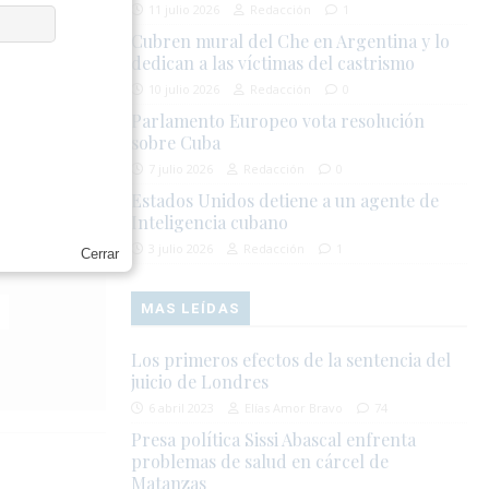
11 julio 2026
Redacción
1
Cubren mural del Che en Argentina y lo
dedican a las víctimas del castrismo
Granma apenas
10 julio 2026
Redacción
0
a producción
Parlamento Europeo vota resolución
servar y
sobre Cuba
eteriorado
7 julio 2026
Redacción
0
Estados Unidos detiene a un agente de
Inteligencia cubano
3 julio 2026
Redacción
1
Cerrar
MAS LEÍDAS
Los primeros efectos de la sentencia del
juicio de Londres
6 abril 2023
Elías Amor Bravo
74
Presa política Sissi Abascal enfrenta
problemas de salud en cárcel de
Matanzas