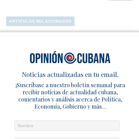
ARTÍCULOS RELACIONADOS
Baby Lores a exponentes cubanos del
género urbano: “alguien tiene que
pedirles que paren”
6 junio 2022
Redacción
0
Cuqui La Mora parodia el tema
Noticias actualizadas en tu email.
musical “40 libras” de La Diosa de
¡Suscríbase a nuestro boletín semanal para
Cuba
recibir noticias de actualidad cubana,
7 junio 2022
Redacción
0
comentarios y análisis acerca de Política,
Economía, Gobierno y más…
La ‘vedette’ cubana Juana Bacallao
está de cumpleaños
6 junio 2022
Redacción
0