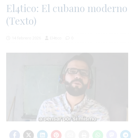
El4tico: El cubano moderno
(Texto)
14 febrero 2026
El4tico
0