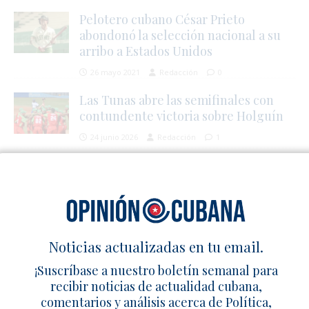
Pelotero cubano César Prieto
abondonó la selección nacional a su
arribo a Estados Unidos
26 mayo 2021
Redacción
0
Las Tunas abre las semifinales con
contundente victoria sobre Holguín
24 junio 2026
Redacción
1
SÉ EL PRIMERO EN COMENTAR
Deja un comentario
Noticias actualizadas en tu email.
¡Suscríbase a nuestro boletín semanal para
recibir noticias de actualidad cubana,
comentarios y análisis acerca de Política,