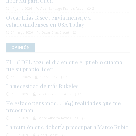
libertad para Cuba
11 junio 2026
Abel Santiago Francis Acea
2
Oscar Elias Biscet envía mensaje a
estadounidenses en USA Today
31 mayo 2026
Oscar Elias Biscet
1
OPINIÓN
EL 11J DEL 2021: el día en que el pueblo cubano
fue su propio líder
11 julio 2026
Zoé Valdés
1
La necesidad de más Bukeles
7 julio 2026
Luis Alberto Ramírez
1
He estado pensando… (164) realidades que me
preocupan
3 julio 2026
Padre Alberto Reyes Pías
0
La reunión que debería preocupar a Marco Rubio
3 julio 2026
Albert Fonse
1