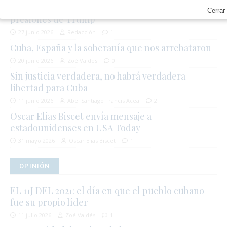
económico soviético en Cuba para sobrevivir a las
Cerrar
presiones de Trump
27 junio 2026
Redacción
1
Cuba, España y la soberanía que nos arrebataron
20 junio 2026
Zoé Valdés
0
Sin justicia verdadera, no habrá verdadera
libertad para Cuba
11 junio 2026
Abel Santiago Francis Acea
2
Oscar Elias Biscet envía mensaje a
estadounidenses en USA Today
31 mayo 2026
Oscar Elias Biscet
1
OPINIÓN
EL 11J DEL 2021: el día en que el pueblo cubano
fue su propio líder
11 julio 2026
Zoé Valdés
1