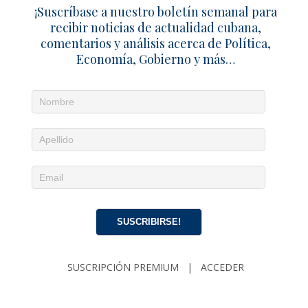
¡Suscríbase a nuestro boletín semanal para
recibir noticias de actualidad cubana,
comentarios y análisis acerca de Política,
Economía, Gobierno y más…
Noticias diarias en tu email
¡Suscríbete para recibir noticias de actualidad
cubana, comentarios y análisis acerca de
Política, Economía, Gobierno, Cultura y más…
SUSCRIPCIÓN
|
ACCEDER
SUSCRIBIRSE!
EDITORIAL
La tierra tembló, pero Venezuela ya estaba rota
SUSCRIPCIÓN PREMIUM
|
ACCEDER
28 junio 2026
Zoé Valdés
0
El castrismo rompe con 60 años de modelo