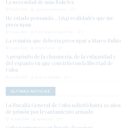
La necesidad de más Bukeles
7 julio 2026
Luis Alberto Ramírez
1
He estado pensando… (164) realidades que me
preocupan
3 julio 2026
Padre Alberto Reyes Pías
0
La reunión que debería preocupar a Marco Rubio
3 julio 2026
Albert Fonse
1
A propósito de la chusmería, de la vulgaridad y
del espanto en que convirtieron la libertad de
Cuba
3 julio 2026
Ricardo Santiago
0
ÚLTIMAS NOTICIAS
La Fiscalía General de Cuba solicitó hasta 30 años
de prisión por levantamiento armado
12 julio 2026
Redacción
0
Cuba permanece en listado de países