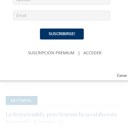
SUSCRIBIRSE!
Noticias diarias en tu email
¡Suscríbete para recibir noticias de actualidad
SUSCRIPCIÓN PREMIUM
|
ACCEDER
cubana, comentarios y análisis acerca de
Política, Economía, Gobierno, Cultura y más…
SUSCRIPCIÓN
|
ACCEDER
Cerrar
EDITORIAL
La tierra tembló, pero Venezuela ya estaba rota
28 junio 2026
Zoé Valdés
0