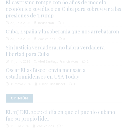
El castrismo rompe con 60 años de modelo
económico soviético en Cuba para sobrevivir a las
presiones de Trump
27 junio 2026
Redacción
1
Cuba, España y la soberanía que nos arrebataron
20 junio 2026
Zoé Valdés
0
Sin justicia verdadera, no habrá verdadera
libertad para Cuba
11 junio 2026
Abel Santiago Francis Acea
2
Oscar Elias Biscet envía mensaje a
estadounidenses en USA Today
31 mayo 2026
Oscar Elias Biscet
1
OPINIÓN
EL 11J DEL 2021: el día en que el pueblo cubano
fue su propio líder
11 julio 2026
Zoé Valdés
1