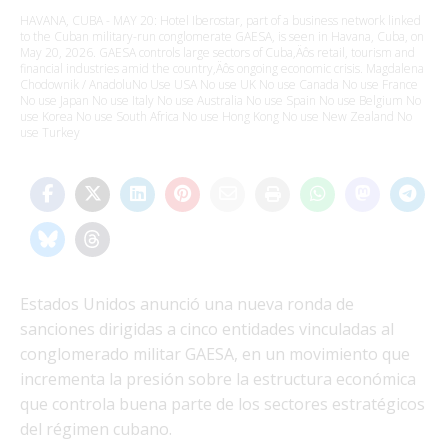
HAVANA, CUBA - MAY 20: Hotel Iberostar, part of a business network linked
to the Cuban military-run conglomerate GAESA, is seen in Havana, Cuba, on
May 20, 2026. GAESA controls large sectors of Cuba‚Äôs retail, tourism and
financial industries amid the country‚Äôs ongoing economic crisis. Magdalena
Chodownik / AnadoluNo Use USA No use UK No use Canada No use France
No use Japan No use Italy No use Australia No use Spain No use Belgium No
use Korea No use South Africa No use Hong Kong No use New Zealand No
use Turkey
Estados Unidos anunció una nueva ronda de
sanciones dirigidas a cinco entidades vinculadas al
conglomerado militar GAESA, en un movimiento que
incrementa la presión sobre la estructura económica
que controla buena parte de los sectores estratégicos
del régimen cubano.