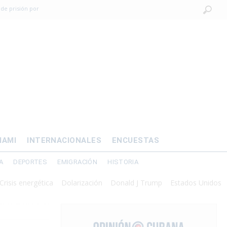
 de prisión por
os mayores
OMÍA
 al exilio?
xilio forzado
IAMI
INTERNACIONALES
ENCUESTAS
A
DEPORTES
EMIGRACIÓN
HISTORIA
energética
Dolarización
Donald J Trump
Estados Unidos
Interv