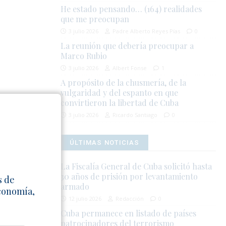
He estado pensando… (164) realidades
que me preocupan
3 julio 2026
Padre Alberto Reyes Pías
0
La reunión que debería preocupar a
Marco Rubio
3 julio 2026
Albert Fonse
1
A propósito de la chusmería, de la
vulgaridad y del espanto en que
convirtieron la libertad de Cuba
para que
3 julio 2026
Ricardo Santiago
0
ración y
ÚLTIMAS NOTICIAS
La Fiscalía General de Cuba solicitó hasta
30 años de prisión por levantamiento
s de
armado
Economía,
12 julio 2026
Redacción
0
Cuba permanece en listado de países
patrocinadores del terrorismo