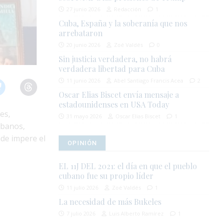
27 junio 2026
Redacción
1
Cuba, España y la soberanía que nos
arrebataron
20 junio 2026
Zoé Valdés
0
Sin justicia verdadera, no habrá
verdadera libertad para Cuba
11 junio 2026
Abel Santiago Francis Acea
2
Oscar Elias Biscet envía mensaje a
estadounidenses en USA Today
es,
31 mayo 2026
Oscar Elias Biscet
1
ubanos,
nde impere el
OPINIÓN
EL 11J DEL 2021: el día en que el pueblo
cubano fue su propio líder
11 julio 2026
Zoé Valdés
1
La necesidad de más Bukeles
7 julio 2026
Luis Alberto Ramírez
1