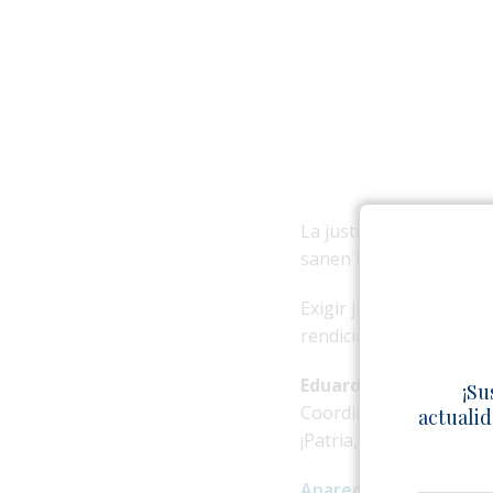
La justicia es el únic
sanen las profundas he
Exigir justicia no es u
rendición de cuentas pr
Eduardo Cardet
.
¡Su
Coordinador Nacional d
actualid
¡Patria, Libertad y Justic
Aparecio primero en 