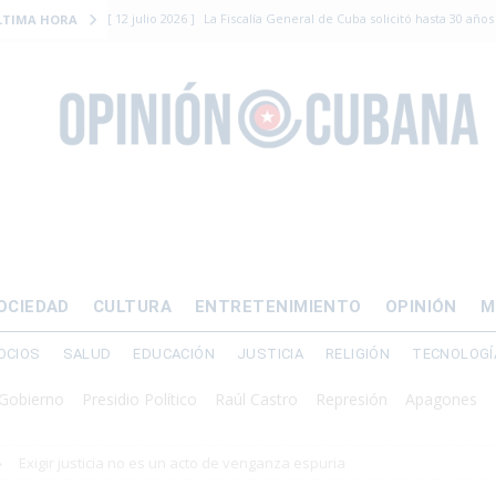
[ 12 julio 2026 ]
La Fiscalía General de Cuba solicitó hasta 30 años
LTIMA HORA
levantamiento armado
[ 12 julio 2026 ]
EE.UU. vacía Alligator Alcatraz y mueve a cuban
EMIGRACIÓN
[ 12 julio 2026 ]
Se apagará el 61% del país este viernes
ECON
[ 12 julio 2026 ]
¿El régimen expulsará a Luis Manuel Otero directo
DERECHOS HUMANOS
[ 24 julio 2026 ]
“Que se vayan ellos”: Yosvany Rosell rechaza el e
OCIEDAD
CULTURA
ENTRETENIMIENTO
OPINIÓN
M
DERECHOS HUMANOS
OCIOS
SALUD
EDUCACIÓN
JUSTICIA
RELIGIÓN
TECNOLOGÍ
rno
Presidio Político
Raúl Castro
Represión
Apagones
Crisis 
Exigir justicia no es un acto de venganza espuria