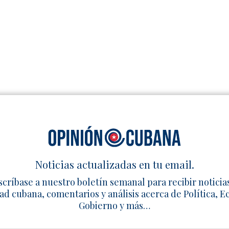
o camino para que muchos recuperen la dignidad arrebatada, 
ridas causadas por la desmedida e irracional opresión.
n acto de venganza espuria, es un elemental ejercicio de repa
evio al perdón sin olvido.
Noticias actualizadas en tu email.
scríbase a nuestro boletín semanal para recibir noticia
el Movimiento Cristiano Liberación
ad cubana, comentarios y análisis acerca de Política, 
ia!
Gobierno y más…
ZoePost