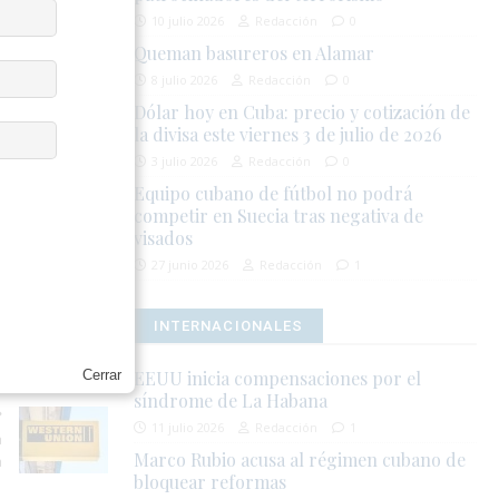
10 julio 2026
Redacción
0
Queman basureros en Alamar
8 julio 2026
Redacción
0
CIÓN
Dólar hoy en Cuba: precio y cotización de
la divisa este viernes 3 de julio de 2026
3 julio 2026
Redacción
0
Equipo cubano de fútbol no podrá
competir en Suecia tras negativa de
visados
27 junio 2026
Redacción
1
INTERNACIONALES
Cerrar
EEUU inicia compensaciones por el
síndrome de La Habana
11 julio 2026
Redacción
1
a
Marco Rubio acusa al régimen cubano de
a
bloquear reformas