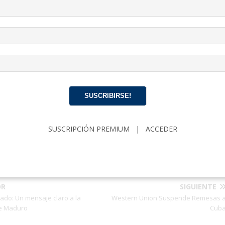
DIÁLOGO
EDUARDO CARDET
MOVIMIENTO CRISTIANO LIBERA
SUSCRIBIRSE!
a de Eduardo Cardet
2 Artículo
 Cardet es el Líder del Movimiento Cristiano Liberación en Cuba.
SUSCRIPCIÓN PREMIUM
|
ACCEDER
OR
SIGUIENTE
cado: Un mensaje claro a la
Western Union Suspende Remesas 
e Maduro
Cub