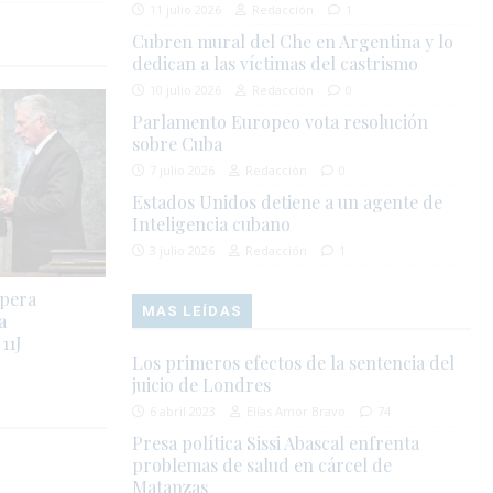
11 julio 2026
Redacción
1
Cubren mural del Che en Argentina y lo
dedican a las víctimas del castrismo
10 julio 2026
Redacción
0
Parlamento Europeo vota resolución
sobre Cuba
7 julio 2026
Redacción
0
Estados Unidos detiene a un agente de
Inteligencia cubano
3 julio 2026
Redacción
1
spera
MAS LEÍDAS
a
11J
Los primeros efectos de la sentencia del
juicio de Londres
6 abril 2023
Elías Amor Bravo
74
Presa política Sissi Abascal enfrenta
problemas de salud en cárcel de
Matanzas