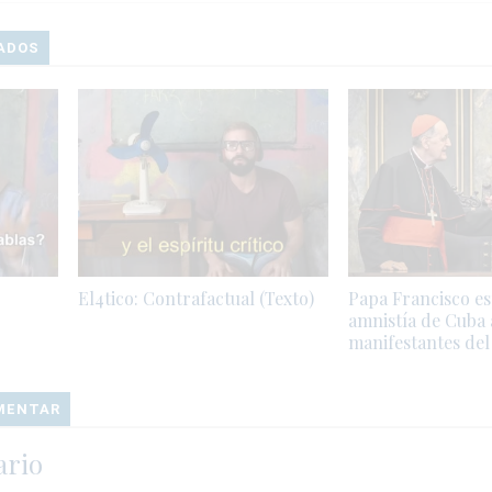
ADOS
El4tico: Contrafactual (Texto)
Papa Francisco e
amnistía de Cuba 
manifestantes del 
OMENTAR
ario