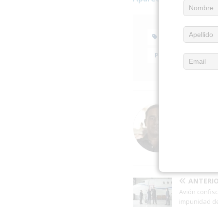
AMNISTÍA
PERDÓN
Acerc
Eduardo
ANTERI
Avión confis
impunidad d