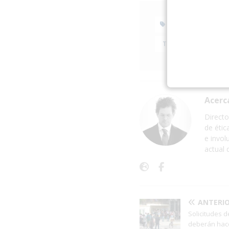
ESTADOS UNID
TRÁFICO HUMANO
Acerc
Directo
de étic
e invol
actual 
ANTERI
Solicitudes 
deberán hac