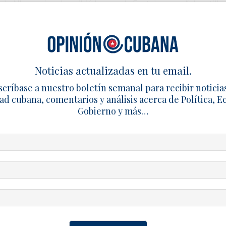
 Allen, quien describió la casa de Epstein como “el castillo 
 Castro no había sido publicada hasta ahora y no existen reg
n un encuentro entre el dictador cubano y Jeffrey Epstein. E
e especulación sobre el contexto de la imagen, el momento
plicaciones diplomáticas o políticas de ese vínculo visual.
Noticias actualizadas en tu email.
 un extenso historial de evidencias, testimonios y revelacio
scríbase a nuestro boletín semanal para recibir noticia
ad cubana, comentarios y análisis acerca de Política, 
ública que el castrismo construyó sobre Fidel Castro. Sus ví
Gobierno y más…
al en los años 80, el enriquecimiento ilícito de su entorno fa
opositores y el disfrute de lujos inaccesibles para el pueblo
écadas por periodistas, desertores y testigos directos. Pa
o sorprende: como dice el refrán popular, “¿qué le importa a
n medio de nuevas presiones públicas sobre el expresidente
s vinculados a Epstein, alimentando el debate sobre el alc
esario con figuras del poder político y económico global.