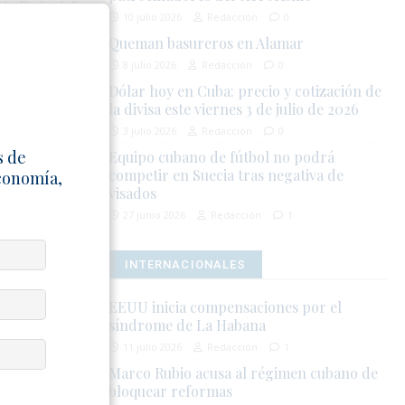
de Drácula”.
10 julio 2026
Redacción
0
Queman basureros en Alamar
istros
8 julio 2026
Redacción
0
l hallazgo ha
Dólar hoy en Cuba: precio y cotización de
 en que fue
la divisa este viernes 3 de julio de 2026
3 julio 2026
Redacción
0
nes que
s de
Equipo cubano de fútbol no podrá
competir en Suecia tras negativa de
Economía,
nculos con el
visados
miliar, la
27 junio 2026
Redacción
1
, han sido
ra muchos,
INTERNACIONALES
l tigre una
EEUU inicia compensaciones por el
síndrome de La Habana
 Donald
11 julio 2026
Redacción
1
ance real de
Marco Rubio acusa al régimen cubano de
bloquear reformas