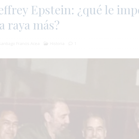
effrey Epstein: ¿qué le imp
na raya más?
Santiago Francis Acea
Historia
1