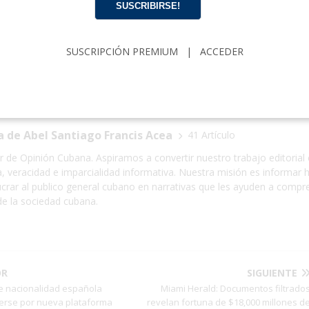
SUSCRIBIRSE!
OS
FBI
FIDEL CASTRO
JEFFREY EPSTEIN
TITULAR
SUSCRIPCIÓN PREMIUM
|
ACCEDER
a de Abel Santiago Francis Acea
41 Artículo
r de Opinión Cubana. Aspiramos a convertir nuestro trabajo editoria
a, veracidad e imparcialidad informativa. Nuestra misión es informa
ucrar al publico general cubano en narrativas que les ayuden a compr
de la sociedad cubana.
OR
SIGUIENTE
de nacionalidad española
Miami Herald: Documentos filtrado
erse por nueva plataforma
revelan fortuna de $18,000 millones d