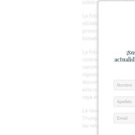
celebridades como Woody
La fotografía con Fidel
oficiales que documente
provocado una oleada d
tomada y las posibles im
La fotografía se suma a
¡Su
actualid
contradicen la imagen p
narcotráfico internacion
represión sistemática a 
documentados durante d
esta nueva revelación n
raya más?”.
La revelación ocurre e
Trump y otros personaje
las relaciones del empr