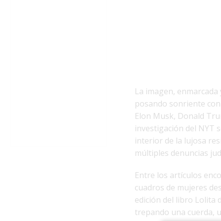
La imagen, enmarcada y 
posando sonriente con d
Elon Musk, Donald Trump
investigación del NYT 
interior de la lujosa re
múltiples denuncias jud
Entre los artículos enc
cuadros de mujeres des
edición del libro Lolit
trepando una cuerda, u