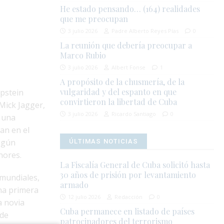
He estado pensando… (164) realidades
que me preocupan
3 julio 2026
Padre Alberto Reyes Pías
0
La reunión que debería preocupar a
Marco Rubio
3 julio 2026
Albert Fonse
1
A propósito de la chusmería, de la
vulgaridad y del espanto en que
Epstein
convirtieron la libertad de Cuba
Mick Jagger,
3 julio 2026
Ricardo Santiago
0
e una
an en el
según
ÚLTIMAS NOTICIAS
nores.
La Fiscalía General de Cuba solicitó hasta
30 años de prisión por levantamiento
 mundiales,
armado
na primera
12 julio 2026
Redacción
0
a novia
Cuba permanece en listado de países
 de
patrocinadores del terrorismo