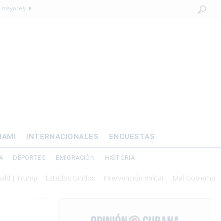
os mayores
OMÍA
 al exilio?
xilio forzado
 de prisión por
IAMI
INTERNACIONALES
ENCUESTAS
A
DEPORTES
EMIGRACIÓN
HISTORIA
rump
Estados Unidos
Intervención militar
Mal Gobierno
Presid