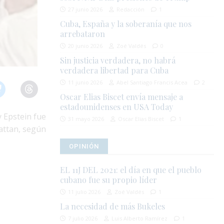
27 junio 2026
Redacción
1
Cuba, España y la soberanía que nos
arrebataron
20 junio 2026
Zoé Valdés
0
Sin justicia verdadera, no habrá
verdadera libertad para Cuba
11 junio 2026
Abel Santiago Francis Acea
2
Oscar Elias Biscet envía mensaje a
estadounidenses en USA Today
y Epstein fue
31 mayo 2026
Oscar Elias Biscet
1
attan, según
OPINIÓN
EL 11J DEL 2021: el día en que el pueblo
cubano fue su propio líder
11 julio 2026
Zoé Valdés
1
La necesidad de más Bukeles
7 julio 2026
Luis Alberto Ramírez
1