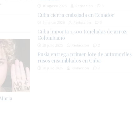
A
10 agosto 2025
Redacción
3
Cuba cierra embajada en Ecuador
6 marzo 2026
Redacción
3
Cuba importa 1.400 toneladas de arroz
Colombiano
28 julio 2025
Redacción
2
Rusia entrega primer lote de automoviles
rusos ensamblados en Cuba
28 julio 2025
Redacción
2
 Maria