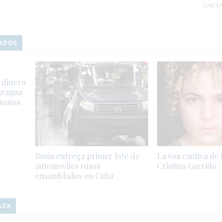
GAES
ADOS
 dinero
aragua
umanos
Rusia entrega primer lote de
La voz cautiva de
automoviles rusos
Cristina Garrido
ensamblados en Cuba
ACK