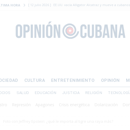
[ 12 julio 2026 ]
EE.UU. vacía Alligator Alcatraz y mueve a cuban
LTIMA HORA
EMIGRACIÓN
[ 12 julio 2026 ]
Se apagará el 61% del país este viernes
ECON
[ 12 julio 2026 ]
¿El régimen expulsará a Luis Manuel Otero directo
DERECHOS HUMANOS
[ 24 julio 2026 ]
“Que se vayan ellos”: Yosvany Rosell rechaza el e
DERECHOS HUMANOS
[ 12 julio 2026 ]
La Fiscalía General de Cuba solicitó hasta 30 años
OCIEDAD
CULTURA
ENTRETENIMIENTO
OPINIÓN
M
levantamiento armado
OCIOS
SALUD
EDUCACIÓN
JUSTICIA
RELIGIÓN
TECNOLOGÍ
Represión
Apagones
Crisis energética
Dolarización
Donald J T
Foto con Jeffrey Epstein: ¿qué le importa al tigre una raya más?