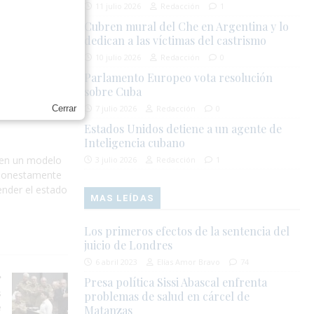
11 julio 2026
Redacción
1
Cubren mural del Che en Argentina y lo
dedican a las víctimas del castrismo
10 julio 2026
Redacción
0
Parlamento Europeo vota resolución
sobre Cuba
7 julio 2026
Redacción
0
Cerrar
Estados Unidos detiene a un agente de
Inteligencia cubano
l en un modelo
3 julio 2026
Redacción
1
r honestamente
ender el estado
MAS LEÍDAS
Los primeros efectos de la sentencia del
juicio de Londres
6 abril 2023
Elías Amor Bravo
74
Presa política Sissi Abascal enfrenta
s
problemas de salud en cárcel de
e
Matanzas