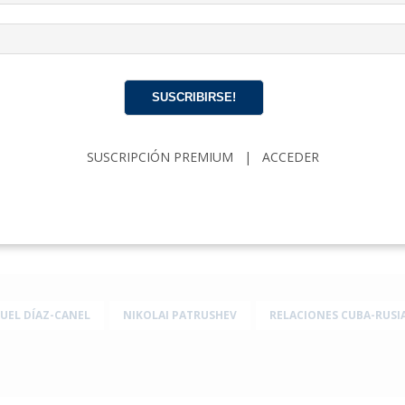
atrushev a Cuba y la reunión con los líderes cubanos ha reci
acional y de activistas que están a favor de los derechos hum
upación por la posible participación de Cuba en la invasión
ración entre Cuba y Rusia en materia de seguridad y contrai
SUSCRIBIRSE!
generado preocupaciones sobre la posible interferencia de 
 y su impacto en la situación política y social del país.
SUSCRIPCIÓN PREMIUM
|
ACCEDER
e está claro es que la visita del general Patrushev a Cuba y 
s ha aumentado la tensión en un momento en que la situaci
 la comunidad internacional sigue buscando soluciones para 
UEL DÍAZ-CANEL
NIKOLAI PATRUSHEV
RELACIONES CUBA-RUSI