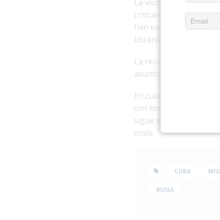
La visita del general P
críticas a nivel intern
han expresado su preoc
Ucrania y por la coope
La reunión también ha 
asuntos internos de Cuba
En cualquier caso, lo qu
con los líderes cubano
sigue siendo incierta y
crisis.
CUBA
MIG
RUSIA