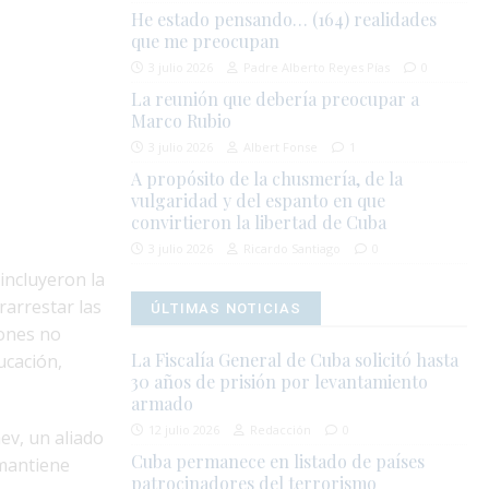
He estado pensando… (164) realidades
que me preocupan
3 julio 2026
Padre Alberto Reyes Pías
0
La reunión que debería preocupar a
Marco Rubio
3 julio 2026
Albert Fonse
1
A propósito de la chusmería, de la
vulgaridad y del espanto en que
convirtieron la libertad de Cuba
3 julio 2026
Ricardo Santiago
0
incluyeron la
rarrestar las
ÚLTIMAS NOTICIAS
iones no
La Fiscalía General de Cuba solicitó hasta
ucación,
30 años de prisión por levantamiento
armado
12 julio 2026
Redacción
0
ev, un aliado
Cuba permanece en listado de países
 mantiene
patrocinadores del terrorismo