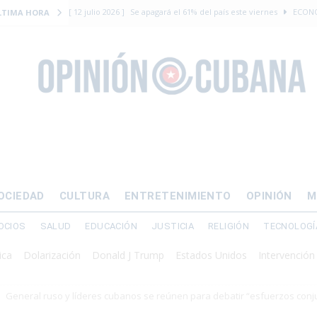
[ 12 julio 2026 ]
Se apagará el 61% del país este viernes
ECON
LTIMA HORA
[ 12 julio 2026 ]
¿El régimen expulsará a Luis Manuel Otero directo
DERECHOS HUMANOS
[ 24 julio 2026 ]
“Que se vayan ellos”: Yosvany Rosell rechaza el e
DERECHOS HUMANOS
[ 12 julio 2026 ]
La Fiscalía General de Cuba solicitó hasta 30 años
levantamiento armado
[ 12 julio 2026 ]
EE.UU. vacía Alligator Alcatraz y mueve a cuban
OCIEDAD
CULTURA
ENTRETENIMIENTO
OPINIÓN
M
EMIGRACIÓN
OCIOS
SALUD
EDUCACIÓN
JUSTICIA
RELIGIÓN
TECNOLOGÍ
larización
Donald J Trump
Estados Unidos
Intervención militar
General ruso y líderes cubanos se reúnen para debatir “esfuerzos conj