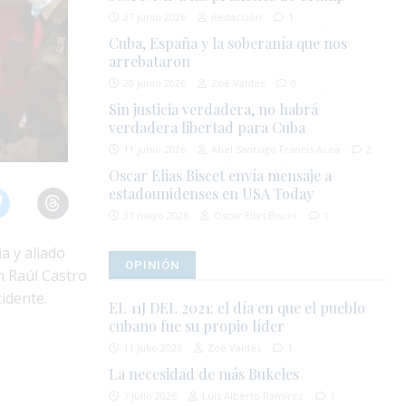
27 junio 2026
Redacción
1
Cuba, España y la soberanía que nos
arrebataron
20 junio 2026
Zoé Valdés
0
Sin justicia verdadera, no habrá
verdadera libertad para Cuba
11 junio 2026
Abel Santiago Francis Acea
2
Oscar Elias Biscet envía mensaje a
estadounidenses en USA Today
31 mayo 2026
Oscar Elias Biscet
1
a y aliado
OPINIÓN
n Raúl Castro
idente.
EL 11J DEL 2021: el día en que el pueblo
cubano fue su propio líder
11 julio 2026
Zoé Valdés
1
La necesidad de más Bukeles
7 julio 2026
Luis Alberto Ramírez
1