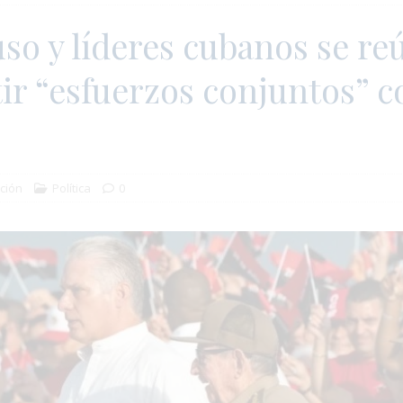
so y líderes cubanos se r
ir “esfuerzos conjuntos” c
ción
Política
0