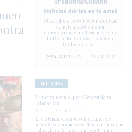
eúnen
Noticias diarias en tu email
¡Suscríbete para recibir noticias
ontra
de actualidad cubana,
comentarios y análisis acerca de
Política, Economía, Gobierno,
Cultura y más…
SUSCRIPCIÓN
|
ACCEDER
EDITORIAL
La tierra tembló, pero Venezuela ya
estaba rota
28 junio 2026
Zoé Valdés
0
El castrismo rompe con 60 años de
modelo económico soviético en Cuba para
sobrevivir a las presiones de Trump