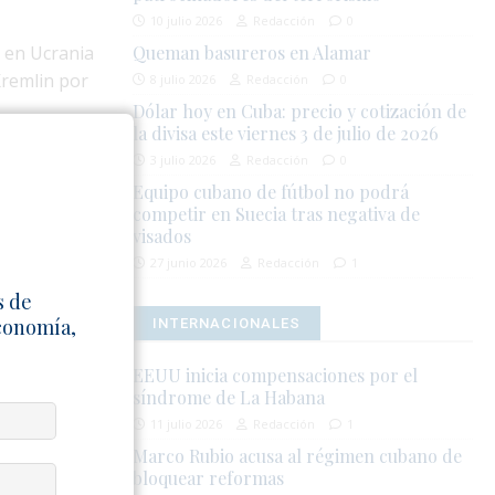
10 julio 2026
Redacción
0
 en Ucrania
Queman basureros en Alamar
Kremlin por
8 julio 2026
Redacción
0
Dólar hoy en Cuba: precio y cotización de
la divisa este viernes 3 de julio de 2026
o mantiene
3 julio 2026
Redacción
0
dar con el
Equipo cubano de fútbol no podrá
competir en Suecia tras negativa de
visados
Fidel Castro
27 junio 2026
Redacción
1
ría, Cuba se
s de
idental, y el
Economía,
INTERNACIONALES
EEUU inicia compensaciones por el
tica en 1991,
síndrome de La Habana
esto, Cuba ha
11 julio 2026
Redacción
1
Marco Rubio acusa al régimen cubano de
bloquear reformas