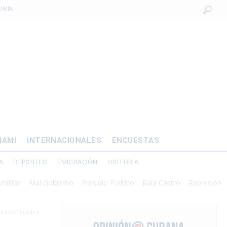
OMÍA
 al exilio?
xilio forzado
 de prisión por
os mayores
IAMI
INTERNACIONALES
ENCUESTAS
A
DEPORTES
EMIGRACIÓN
HISTORIA
Mal Gobierno
Presidio Político
Raúl Castro
Represión
untos” contra