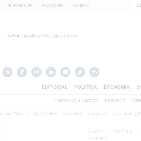
U
SUSCRIPCIÓN
REDACCIÓN
ACCEDER
La Habana, sábado 8 de agosto, 2026
EDITORIAL
POLÍTICA
ECONOMÍA
S
DERECHOS HUMANOS
GOBIERNO
NEG
olítico
Raúl Castro
Represión
Apagones
Crisis energética
Do
INICIO
POLÍTICA
Occidente