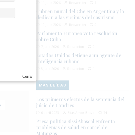
bido duras
11 julio 2026
Redacción
1
anos. Algunos
Cubren mural del Che en Argentina y lo
 rusa en
dedican a las víctimas del castrismo
nsurgencia.
10 julio 2026
Redacción
0
Parlamento Europeo vota resolución
Rusia en los
sobre Cuba
7 julio 2026
Redacción
0
Estados Unidos detiene a un agente de
la reunión
Inteligencia cubano
ón en Ucrania
3 julio 2026
Redacción
1
resolver la
Cerrar
MAS LEÍDAS
Los primeros efectos de la sentencia del
juicio de Londres
A
6 abril 2023
Elías Amor Bravo
74
Presa política Sissi Abascal enfrenta
problemas de salud en cárcel de
Matanzas