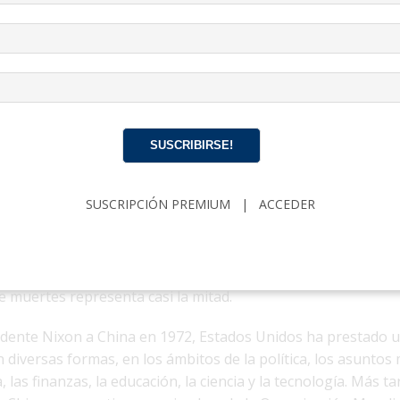
final de destruir a la gente.
giones que se sienten atraídos por intereses económicos a
PCCh y lo apoyaron, no sabían que eso se vería acompañado 
 del virus del PCCh, tal como se ha propagado por todo el m
ciudades, organizaciones y personas que están estrechament
Ch.
SUSCRIBIRSE!
eva York
es el foco
SUSCRIPCIÓN PREMIUM
|
ACCEDER
egún datos del sitio web de estadísticas de la Universidad Jo
casos confirmados y más de 40,000 muertes en
Estados Unid
mados en el estado de Nueva York representa un tercio del 
e muertes representa casi la mitad.
esidente Nixon a China en 1972, Estados Unidos ha prestado 
diversas formas, en los ámbitos de la política, los asuntos m
 las finanzas, la educación, la ciencia y la tecnología. Más t