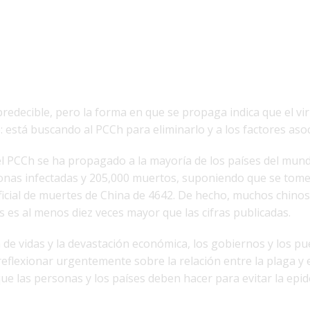
redecible, pero la forma en que se propaga indica que el vi
: está buscando al PCCh para eliminarlo y a los factores asoc
del PCCh se ha propagado a la mayoría de los países del mun
sonas infectadas y 205,000 muertos, suponiendo que se tom
ficial de muertes de China de 4642. De hecho, muchos chinos
 es al menos diez veces mayor que las cifras publicadas.
de vidas y la devastación económica, los gobiernos y los pu
eflexionar urgentemente sobre la relación entre la plaga y e
ue las personas y los países deben hacer para evitar la epi