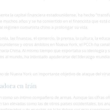
senta la capital financiera estadounidense, ha hecho “transf
 muchos años y se ha convertido en el financista que está d
l régimen comunista chino a prolongar su vida.
omía, las finanzas, el comercio, la prensa, la cultura, la educa
unidense y otros ámbitos en Nueva York, el PCCh ha canali
 hacia China. Al mismo tiempo que exportaba su ideología y
s al mundo, ha intentado apoderarse del liderazgo mundial 
ho de Nueva York un importante objetivo de ataque del virus
tadora en Irán
n como un íntimo compañero de armas. Aunque las cifras ofic
 tan elevadas como las de otros países occidentales, los ana
 confirmados y de muertes en Irán deben ser muy superiores 