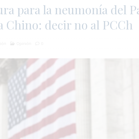
ra para la neumonía del P
 Chino: decir no al PCCh
ión
Opinión
0