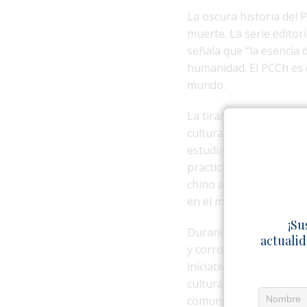
La oscura historia del 
muerte. La serie edito
señala que “la esencia 
humanidad. El PCCh es 
mundo.
La tiranía de 70 años d
cultura y la moral tradi
estudiantes prodemocra
practicantes de Falun 
chino a mayor escala, l
en el mundo.
¡Su
Durante casi 40 años, e
actualid
y corromper otros países
iniciativa de “la Franja 
cultura, la educación, la
comunista, desviando a 