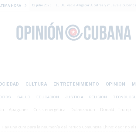
[ 12 julio 2026 ]
EE.UU. vacía Alligator Alcatraz y mueve a cuban
LTIMA HORA
EMIGRACIÓN
[ 12 julio 2026 ]
Se apagará el 61% del país este viernes
ECON
[ 12 julio 2026 ]
¿El régimen expulsará a Luis Manuel Otero directo
DERECHOS HUMANOS
[ 24 julio 2026 ]
“Que se vayan ellos”: Yosvany Rosell rechaza el e
DERECHOS HUMANOS
[ 12 julio 2026 ]
La Fiscalía General de Cuba solicitó hasta 30 años
OCIEDAD
CULTURA
ENTRETENIMIENTO
OPINIÓN
M
levantamiento armado
OCIOS
SALUD
EDUCACIÓN
JUSTICIA
RELIGIÓN
TECNOLOGÍ
agones
Crisis energética
Dolarización
Donald J Trump
Estado
Hay una cura para la neumonía del Partido Comunista Chino: decir no al