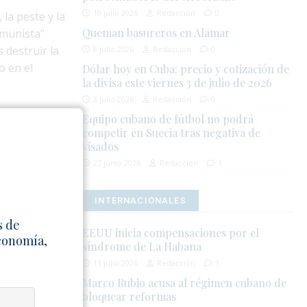
10 julio 2026
Redacción
0
la peste y la
Queman basureros en Alamar
omunista”
 destruir la
8 julio 2026
Redacción
0
o en el
Dólar hoy en Cuba: precio y cotización de
la divisa este viernes 3 de julio de 2026
3 julio 2026
Redacción
0
estruido la
Equipo cubano de fútbol no podrá
trada contra
competir en Suecia tras negativa de
visados
ecución a los
27 junio 2026
Redacción
1
o al pueblo
s en China y
INTERNACIONALES
s de
 infiltrarse
EEUU inicia compensaciones por el
Economía,
síndrome de La Habana
o y la
11 julio 2026
Redacción
1
economía, la
Marco Rubio acusa al régimen cubano de
a ideología
bloquear reformas
ios. De este