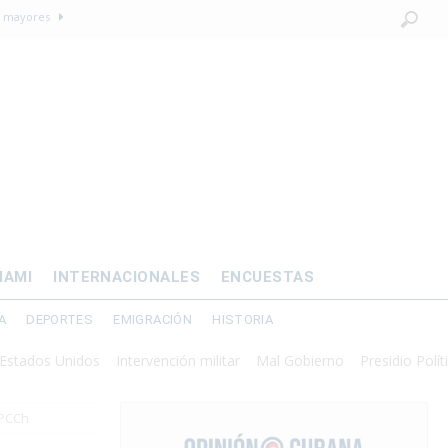
os mayores
OMÍA
 al exilio?
xilio forzado
 de prisión por
IAMI
INTERNACIONALES
ENCUESTAS
A
DEPORTES
EMIGRACIÓN
HISTORIA
s Unidos
Intervención militar
Mal Gobierno
Presidio Político
Ra
 PCCh