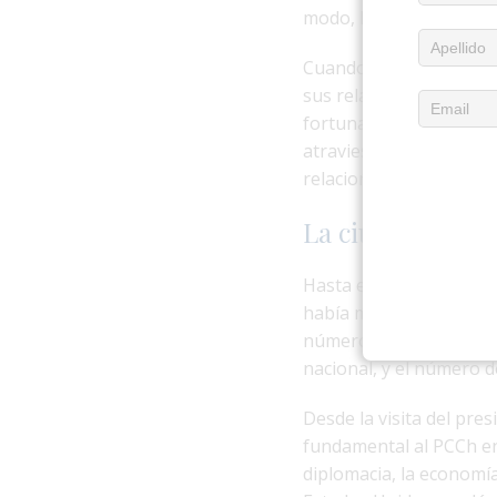
modo, logra su objetivo 
Cuando los países y re
sus relaciones con el 
fortuna. La trayectoria
atraviesa los países, 
relacionados con el PC
La ciudad de
Nu
Hasta el 23 de abril, s
había más de 840,000 
número de casos confir
nacional, y el número d
Desde la visita del pr
fundamental al PCCh en 
diplomacia, la economía,