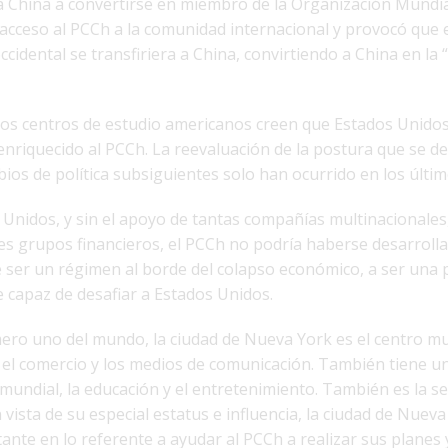
 China a convertirse en miembro de la Organización Mundia
 acceso al PCCh a la comunidad internacional y provocó que
cidental se transfiriera a China, convirtiendo a China en la “
y los centros de estudio americanos creen que Estados Unido
enriquecido al PCCh. La reevaluación de la postura que se 
bios de política subsiguientes solo han ocurrido en los últi
 Unidos, y sin el apoyo de tantas compañías multinacionales
des grupos financieros, el PCCh no podría haberse desarroll
 ser un régimen al borde del colapso económico, a ser una 
capaz de desafiar a Estados Unidos.
ro uno del mundo, la ciudad de Nueva York es el centro mun
, el comercio y los medios de comunicación. También tiene u
a mundial, la educación y el entretenimiento. También es la s
 vista de su especial estatus e influencia, la ciudad de Nuev
nte en lo referente a ayudar al PCCh a realizar sus planes