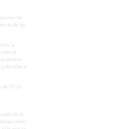
usiones de
etrás de las
ción, la
zado la
 sus abusos
y desafiar a
 del PCCh.
iales de la
listas creen
a las que se