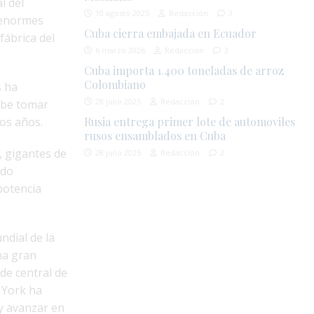
l del
10 agosto 2025
Redacción
3
 enormes
Cuba cierra embajada en Ecuador
fábrica del
6 marzo 2026
Redacción
3
Cuba importa 1.400 toneladas de arroz
Colombiano
s ha
28 julio 2025
Redacción
2
debe tomar
mos años.
Rusia entrega primer lote de automoviles
rusos ensamblados en Cuba
, gigantes de
28 julio 2025
Redacción
2
ado
potencia
dial de la
na gran
ede central de
a York ha
 y avanzar en