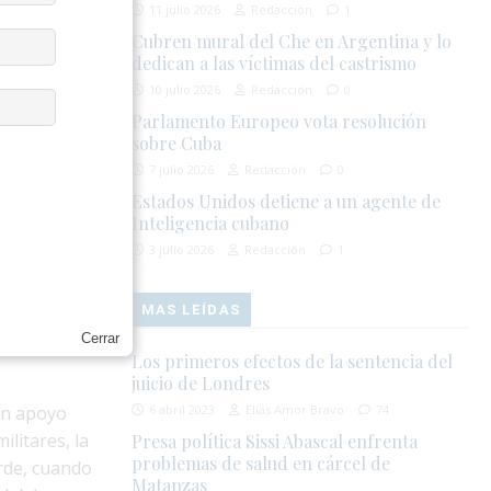
11 julio 2026
Redacción
1
Cubren mural del Che en Argentina y lo
dedican a las víctimas del castrismo
umentaron
10 julio 2026
Redacción
0
por mala
undo,
Parlamento Europeo vota resolución
sobre Cuba
e
7 julio 2026
Redacción
0
Estados Unidos detiene a un agente de
Inteligencia cubano
3 julio 2026
Redacción
1
hns Hopkins,
os
. El
MAS LEÍDAS
total
Cerrar
Los primeros efectos de la sentencia del
juicio de Londres
un apoyo
6 abril 2023
Elías Amor Bravo
74
ilitares, la
Presa política Sissi Abascal enfrenta
problemas de salud en cárcel de
arde, cuando
Matanzas