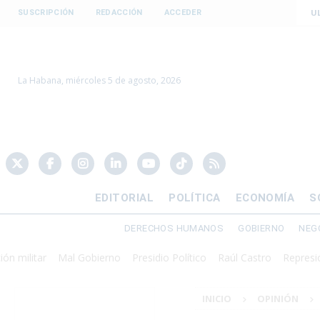
U
SUSCRIPCIÓN
REDACCIÓN
ACCEDER
La Habana, miércoles 5 de agosto, 2026
EDITORIAL
POLÍTICA
ECONOMÍA
S
DERECHOS HUMANOS
GOBIERNO
NEG
tar
Mal Gobierno
Presidio Político
Raúl Castro
Represión
Ap
INICIO
OPINIÓN