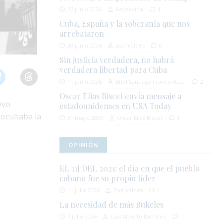
27 junio 2026
Redacción
1
Cuba, España y la soberanía que nos
arrebataron
20 junio 2026
Zoé Valdés
0
Sin justicia verdadera, no habrá
verdadera libertad para Cuba
11 junio 2026
Abel Santiago Francis Acea
2
Oscar Elias Biscet envía mensaje a
evo
estadounidenses en USA Today
ocultaba la
31 mayo 2026
Oscar Elias Biscet
1
OPINIÓN
EL 11J DEL 2021: el día en que el pueblo
cubano fue su propio líder
11 julio 2026
Zoé Valdés
1
La necesidad de más Bukeles
7 julio 2026
Luis Alberto Ramírez
1