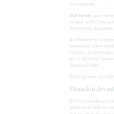
sus intereses.
Wall Street
, que repre
sangre” al PCCh durante
bambalinas, ayudando a
Al infiltrarse en la econ
comunidad chino-estado
riqueza y la tecnología
de los derechos humano
Estados Unidos.
Estos factores han hec
Situación devas
El PCCh considera a Irá
epidemia en Irán no son
que las cifras de casos