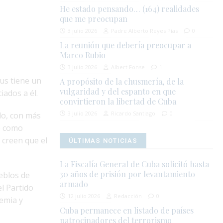
He estado pensando… (164) realidades
que me preocupan
3 julio 2026
Padre Alberto Reyes Pías
0
La reunión que debería preocupar a
Marco Rubio
3 julio 2026
Albert Fonse
1
rus tiene un
A propósito de la chusmería, de la
vulgaridad y del espanto en que
iados a él.
convirtieron la libertad de Cuba
3 julio 2026
Ricardo Santiago
0
do, con más
e como
 creen que el
ÚLTIMAS NOTICIAS
La Fiscalía General de Cuba solicitó hasta
30 años de prisión por levantamiento
eblos de
armado
l Partido
12 julio 2026
Redacción
0
demia y
Cuba permanece en listado de países
patrocinadores del terrorismo