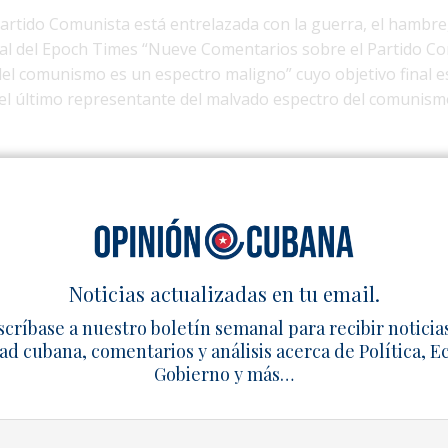
Partido Comunista está entrelazada con la guerra, el hambre, 
rial del Epoch Times “Nueve Comentarios sobre el Partido C
del comunismo es un espectro maligno” cuyo objetivo final es
el último representante del malvado espectro del comunism
el PCCh ha causado la muerte de 80 millones de chinos y ha d
cional
china
. En los últimos 30 años, desde la masacre perpe
cia en la Plaza de Tiananmen en 1989, pasando por la pers
Gong, que comenzó en 1999, hasta la actual supresión y acos
a violencia y las mentiras del PCCh han provocado catástrofe
Noticias actualizadas en tu email.
scríbase a nuestro boletín semanal para recibir noticia
l PCCh ha utilizado el cebo de los incentivos económicos para
ad cubana, comentarios y análisis acerca de Política, 
. Tras la pantalla de la globalización, los Institutos Confuci
Gobierno y más…
y la Ruta”, y a través de diversos canales como la política, la 
 ciencia y la tecnología, etc., el PCCh ha tratado de difundir l
la gente del camino establecido por Dios y traicionando a D