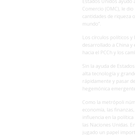
Estados Unidos ayudó a
Comercio (OMC), le dio
cantidades de riqueza oc
mundo”.
Los círculos políticos 
desarrollado a China y 
hacia el PCCh y los cam
Sin la ayuda de Estados
alta tecnología y gran
rápidamente y pasar de
hegemónica emergente 
Como la metrópoli núme
economía, las finanzas
influencia en la polític
las Naciones Unidas. En
jugado un papel importa