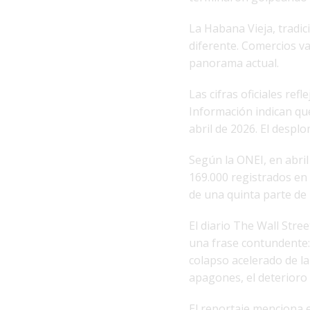
La Habana Vieja, tradi
diferente. Comercios va
panorama actual.
Las cifras oficiales refl
Información indican que
abril de 2026. El despl
Según la ONEI, en abril
169.000 registrados en
de una quinta parte de 
El diario The Wall Stre
una frase contundente:
colapso acelerado de la
apagones, el deterioro 
El reportaje menciona 