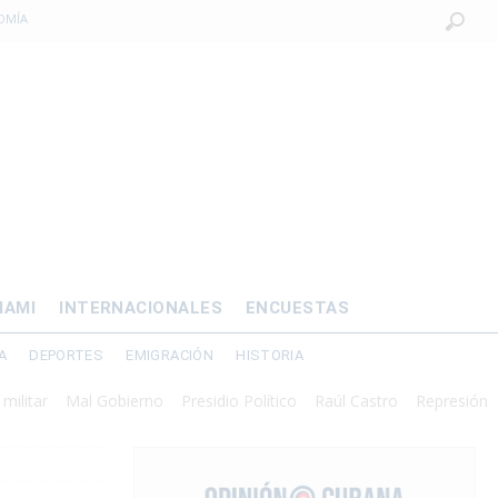
OMÍA
 al exilio?
xilio forzado
 de prisión por
os mayores
IAMI
INTERNACIONALES
ENCUESTAS
A
DEPORTES
EMIGRACIÓN
HISTORIA
r
Mal Gobierno
Presidio Político
Raúl Castro
Represión