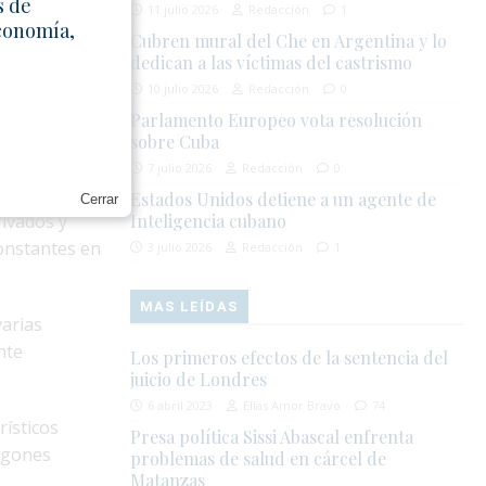
s de
11 julio 2026
Redacción
1
pañía. Entre
Economía,
Cubren mural del Che en Argentina y lo
dedican a las víctimas del castrismo
 con
10 julio 2026
Redacción
0
 la familia
Parlamento Europeo vota resolución
sobre Cuba
unicado
7 julio 2026
Redacción
0
Estados Unidos detiene a un agente de
Cerrar
rivados y
Inteligencia cubano
constantes en
3 julio 2026
Redacción
1
MAS LEÍDAS
varias
nte
Los primeros efectos de la sentencia del
juicio de Londres
6 abril 2023
Elías Amor Bravo
74
rísticos
Presa política Sissi Abascal enfrenta
agones
problemas de salud en cárcel de
Matanzas