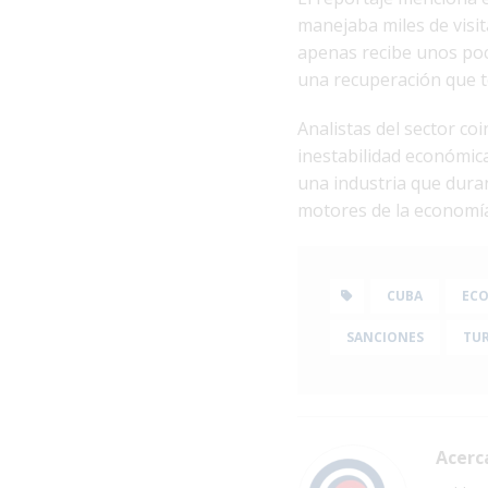
manejaba miles de visi
apenas recibe unos poc
una recuperación que to
Analistas del sector co
inestabilidad económica
una industria que dura
motores de la economía
CUBA
EC
SANCIONES
TU
Acerc