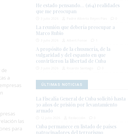
He estado pensando… (164) realidades
que me preocupan
3 julio 2026
Padre Alberto Reyes Pías
0
La reunión que debería preocupar a
Marco Rubio
3 julio 2026
Albert Fonse
1
A propósito de la chusmería, de la
vulgaridad y del espanto en que
convirtieron la libertad de Cuba
3 julio 2026
Ricardo Santiago
0
r de
tas a
s empresas
ÚLTIMAS NOTICIAS
on
La Fiscalía General de Cuba solicitó hasta
30 años de prisión por levantamiento
armado
mpresas
12 julio 2026
Redacción
0
elación las
Cuba permanece en listado de países
iones para
patrocinadores del terrorismo