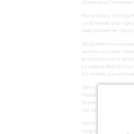
distanciarse formalment
Hasta ahora, ni Meliá H
confirmando una ruptu
dado señales de reducc
Meliá informó reciente
durante el primer trimes
problemas con el abaste
La cadena describió la
los hoteles que contin
Iberostar, por su parte
Varadero, Holguín y los
hoteles para clientes 
sus operaciones en la Is
Una fuente vinculada a
asegura que Iberostar C