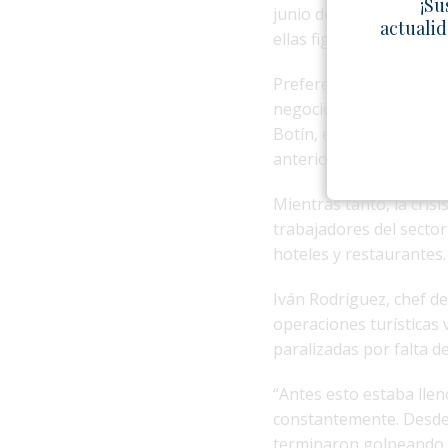
¡Su
junio de 2026, varias i
actualid
ellas figuran hoteles 
Preferente también rep
negocios en Cuba. El Ba
Botín, estarían evalua
anteriormente ajustes 
Mientras tanto, la cris
trabajadores del sector
hoteles y restaurantes.
Iván Rodríguez, chef d
operaciones turísticas
paralizadas por falta de
“Antes esto estaba llen
constantemente. Desde
terminaron golpeando fu