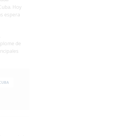
Cuba. Hoy
as espera
,
esplome de
ncipales
 CUBA