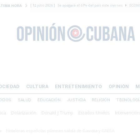
[ 12 julio 2026 ]
Se apagará el 61% del país este viernes
ECON
LTIMA HORA
[ 12 julio 2026 ]
¿El régimen expulsará a Luis Manuel Otero directo
DERECHOS HUMANOS
[ 24 julio 2026 ]
“Que se vayan ellos”: Yosvany Rosell rechaza el e
DERECHOS HUMANOS
[ 12 julio 2026 ]
La Fiscalía General de Cuba solicitó hasta 30 años
levantamiento armado
[ 12 julio 2026 ]
EE.UU. vacía Alligator Alcatraz y mueve a cuban
OCIEDAD
CULTURA
ENTRETENIMIENTO
OPINIÓN
M
EMIGRACIÓN
OCIOS
SALUD
EDUCACIÓN
JUSTICIA
RELIGIÓN
TECNOLOGÍ
olarización
Donald J Trump
Estados Unidos
Intervención milita
Hoteleras españolas planean salida de Gaviota y GAESA