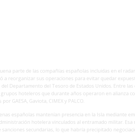
uena parte de las compañías españolas incluidas en el rada
 a reorganizar sus operaciones para evitar quedar expues
s del Departamento del Tesoro de Estados Unidos. Entre la
grupos hoteleros que durante años operaron en alianza c
s por GAESA, Gaviota, CIMEX y PALCO.
denas españolas mantenían presencia en la Isla mediante e
dministración hotelera vinculados al entramado militar. Esa r
e sanciones secundarias, lo que habría precipitado negociac