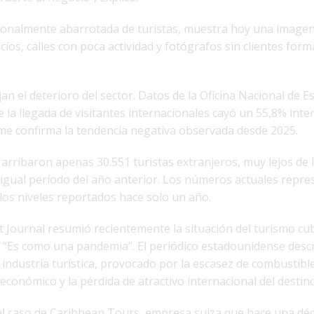
cionalmente abarrotada de turistas, muestra hoy una image
cíos, calles con poca actividad y fotógrafos sin clientes form
ejan el deterioro del sector. Datos de la Oficina Nacional de Es
 la llegada de visitantes internacionales cayó un 55,8% inte
ome confirma la tendencia negativa observada desde 2025.
 arribaron apenas 30.551 turistas extranjeros, muy lejos de 
 igual período del año anterior. Los números actuales repre
los niveles reportados hace solo un año.
et Journal resumió recientemente la situación del turismo c
 “Es como una pandemia”. El periódico estadounidense desc
 industria turística, provocado por la escasez de combustible
económico y la pérdida de atractivo internacional del destino
el caso de Caribbean Tours, empresa suiza que hace una dé