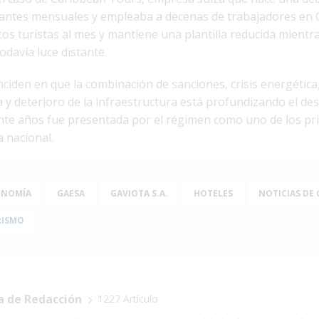
tantes mensuales y empleaba a decenas de trabajadores en 
os turistas al mes y mantiene una plantilla reducida mientr
davía luce distante.
inciden en que la combinación de sanciones, crisis energética
 y deterioro de la infraestructura está profundizando el d
nte años fue presentada por el régimen como uno de los pri
 nacional.
ONOMÍA
GAESA
GAVIOTA S.A.
HOTELES
NOTICIAS DE
RISMO
a de Redacción
1227 Artículo