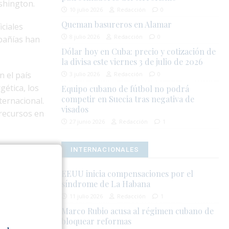
ashington.
10 julio 2026
Redacción
0
Queman basureros en Alamar
ciales
8 julio 2026
Redacción
0
pañías han
Dólar hoy en Cuba: precio y cotización de
la divisa este viernes 3 de julio de 2026
 el país
3 julio 2026
Redacción
0
gética, los
Equipo cubano de fútbol no podrá
competir en Suecia tras negativa de
ternacional.
visados
recursos en
27 junio 2026
Redacción
1
destinos como
INTERNACIONALES
 y pagos en
EEUU inicia compensaciones por el
sociadas a
síndrome de La Habana
11 julio 2026
Redacción
1
onde se
Marco Rubio acusa al régimen cubano de
bloquear reformas
e el 1 de