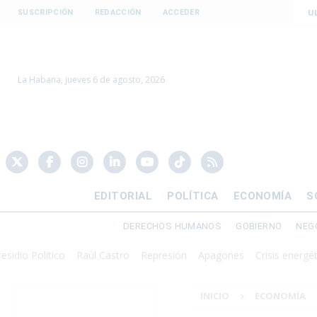
U
SUSCRIPCIÓN
REDACCIÓN
ACCEDER
La Habana, jueves 6 de agosto, 2026
EDITORIAL
POLÍTICA
ECONOMÍA
S
DERECHOS HUMANOS
GOBIERNO
NEG
 Político
Raúl Castro
Represión
Apagones
Crisis energética
D
INICIO
ECONOMÍA