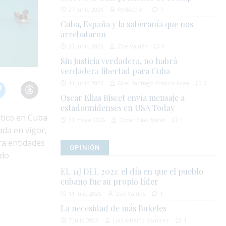
27 junio 2026
Redacción
1
Cuba, España y la soberanía que nos
arrebataron
20 junio 2026
Zoé Valdés
0
Sin justicia verdadera, no habrá
verdadera libertad para Cuba
11 junio 2026
Abel Santiago Francis Acea
2
Oscar Elias Biscet envía mensaje a
estadounidenses en USA Today
stico en Cuba
31 mayo 2026
Oscar Elias Biscet
1
ada en vigor,
ra entidades
OPINIÓN
ado
EL 11J DEL 2021: el día en que el pueblo
cubano fue su propio líder
11 julio 2026
Zoé Valdés
1
La necesidad de más Bukeles
7 julio 2026
Luis Alberto Ramírez
1