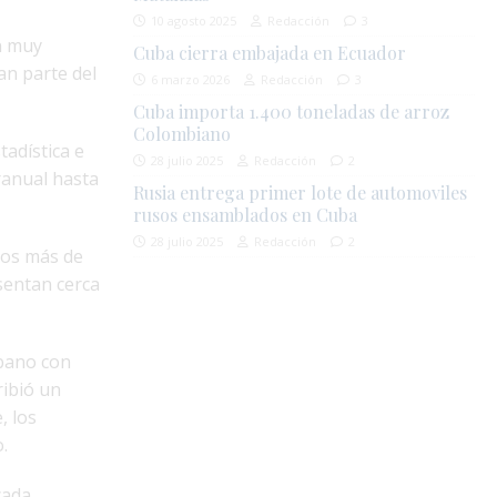
10 agosto 2025
Redacción
3
n muy
Cuba cierra embajada en Ecuador
an parte del
6 marzo 2026
Redacción
3
Cuba importa 1.400 toneladas de arroz
Colombiano
tadística e
28 julio 2025
Redacción
2
ranual hasta
Rusia entrega primer lote de automoviles
rusos ensamblados en Cuba
28 julio 2025
Redacción
2
los más de
sentan cerca
ubano con
ribió un
, los
.
cada