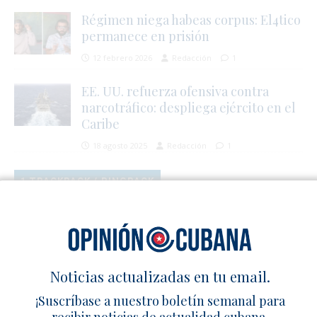
Régimen niega habeas corpus: El4tico
permanece en prisión
12 febrero 2026
Redacción
1
EE. UU. refuerza ofensiva contra
narcotráfico: despliega ejército en el
Caribe
18 agosto 2025
Redacción
1
1 TRACKBACK / PINGBACK
El humo de la basura quemada asfixia barrios cubanos –
Cuba en Familia
Deja un comentario
Noticias actualizadas en tu email.
¡Suscríbase a nuestro boletín semanal para
recibir noticias de actualidad cubana,