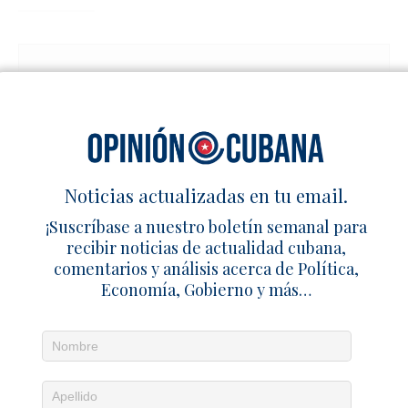
Noticias diarias en tu email
¡Suscríbete para recibir noticias de actualidad
cubana, comentarios y análisis acerca de
Política, Economía, Gobierno, Cultura y más…
Noticias actualizadas en tu email.
SUSCRIPCIÓN
|
ACCEDER
¡Suscríbase a nuestro boletín semanal para
recibir noticias de actualidad cubana,
comentarios y análisis acerca de Política,
Economía, Gobierno y más…
EDITORIAL
La tierra tembló, pero Venezuela ya estaba rota
28 junio 2026
Zoé Valdés
0
El castrismo rompe con 60 años de modelo