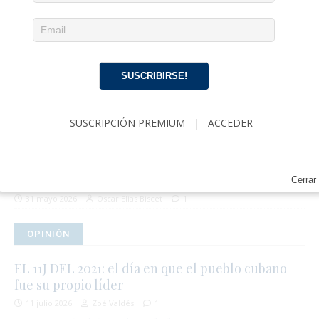
económico soviético en Cuba para sobrevivir a las
presiones de Trump
27 junio 2026
Redacción
1
Cuba, España y la soberanía que nos arrebataron
SUSCRIBIRSE!
20 junio 2026
Zoé Valdés
0
Sin justicia verdadera, no habrá verdadera
libertad para Cuba
SUSCRIPCIÓN PREMIUM
|
ACCEDER
11 junio 2026
Abel Santiago Francis Acea
2
Oscar Elias Biscet envía mensaje a
estadounidenses en USA Today
Cerrar
31 mayo 2026
Oscar Elias Biscet
1
OPINIÓN
EL 11J DEL 2021: el día en que el pueblo cubano
fue su propio líder
11 julio 2026
Zoé Valdés
1