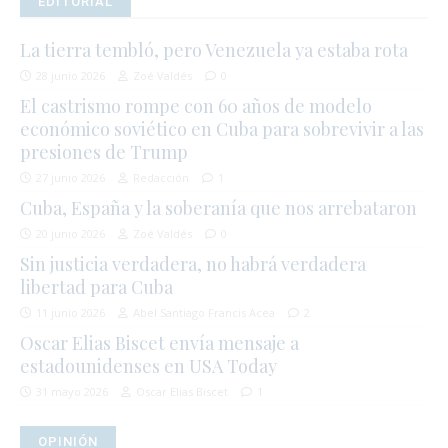
EDITORIAL
La tierra tembló, pero Venezuela ya estaba rota
28 junio 2026
Zoé Valdés
0
El castrismo rompe con 60 años de modelo
económico soviético en Cuba para sobrevivir a las
presiones de Trump
27 junio 2026
Redacción
1
Cuba, España y la soberanía que nos arrebataron
20 junio 2026
Zoé Valdés
0
Sin justicia verdadera, no habrá verdadera
libertad para Cuba
11 junio 2026
Abel Santiago Francis Acea
2
Oscar Elias Biscet envía mensaje a
estadounidenses en USA Today
31 mayo 2026
Oscar Elias Biscet
1
OPINIÓN