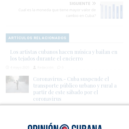
SIGUIENTE
Cual es la moneda que tiene mayor valor de
cambio en Cuba?
ARTÍCULOS RELACIONADOS
Los artistas cubanos hacen música y bailan en
los tejados durante el encierro
4 mayo 2020
Redacción
0
Coronavirus.- Cuba suspende el
transporte público urbano y rural a
partir de este sábado por el
coronavirus
28 abril 2020
Redacción
0
La importancia del Decreto No. 30 de
2021 para los emprendedores y sus