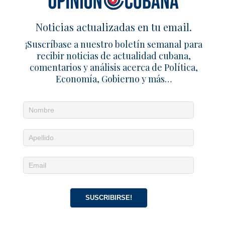
negocios
1 abril 2021
Redacción
0
Noticias actualizadas en tu email.
¡Suscríbase a nuestro boletín semanal para
SÉ EL PRIMERO EN COMENTAR
recibir noticias de actualidad cubana,
comentarios y análisis acerca de Política,
Deja un comentario
Economía, Gobierno y más…
SUSCRIBIRSE!