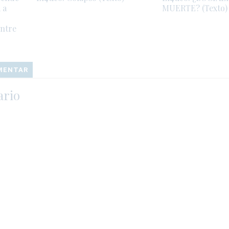
 a
MUERTE? (Texto)
entre
OMENTAR
ario