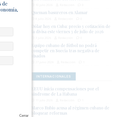
en Panamá;
s de
10 julio 2026
Redacción
0
ón Europea ya
Economía,
Queman basureros en Alamar
 que regresen
8 julio 2026
Redacción
0
Dólar hoy en Cuba: precio y cotización de
la divisa este viernes 3 de julio de 2026
 15 días la
cia económica
3 julio 2026
Redacción
0
 nación
Equipo cubano de fútbol no podrá
competir en Suecia tras negativa de
visados
27 junio 2026
Redacción
1
INTERNACIONALES
EEUU inicia compensaciones por el
síndrome de La Habana
11 julio 2026
Redacción
1
Marco Rubio acusa al régimen cubano de
la integridad
bloquear reformas
Cerrar