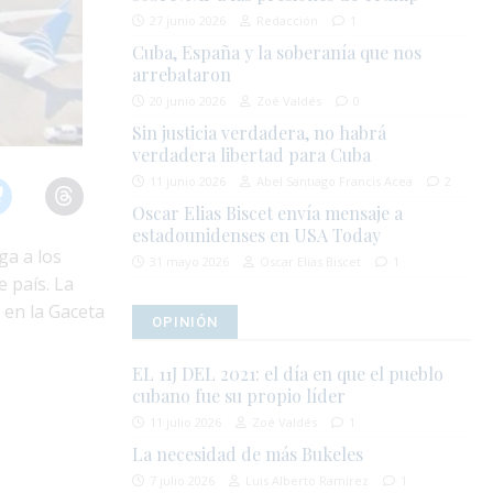
27 junio 2026
Redacción
1
Cuba, España y la soberanía que nos
arrebataron
20 junio 2026
Zoé Valdés
0
Sin justicia verdadera, no habrá
verdadera libertad para Cuba
11 junio 2026
Abel Santiago Francis Acea
2
Oscar Elias Biscet envía mensaje a
estadounidenses en USA Today
ga a los
31 mayo 2026
Oscar Elias Biscet
1
 país. La
 en la Gaceta
OPINIÓN
EL 11J DEL 2021: el día en que el pueblo
cubano fue su propio líder
11 julio 2026
Zoé Valdés
1
La necesidad de más Bukeles
7 julio 2026
Luis Alberto Ramírez
1