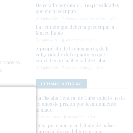
He estado pensando… (164) realidades
que me preocupan
3 julio 2026
Padre Alberto Reyes Pías
0
La reunión que debería preocupar a
Marco Rubio
3 julio 2026
Albert Fonse
1
A propósito de la chusmería, de la
vulgaridad y del espanto en que
convirtieron la libertad de Cuba
 tránsito
3 julio 2026
Ricardo Santiago
0
e
ÚLTIMAS NOTICIAS
mediante un
ormulario de
La Fiscalía General de Cuba solicitó hasta
30 años de prisión por levantamiento
is meses,
armado
12 julio 2026
Redacción
0
Cuba permanece en listado de países
ntratos de
patrocinadores del terrorismo