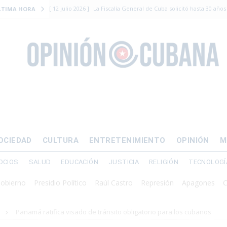
[ 12 julio 2026 ]
La Fiscalía General de Cuba solicitó hasta 30 años
LTIMA HORA
levantamiento armado
[ 12 julio 2026 ]
EE.UU. vacía Alligator Alcatraz y mueve a cuban
EMIGRACIÓN
[ 12 julio 2026 ]
Se apagará el 61% del país este viernes
ECON
[ 12 julio 2026 ]
¿El régimen expulsará a Luis Manuel Otero directo
DERECHOS HUMANOS
[ 24 julio 2026 ]
“Que se vayan ellos”: Yosvany Rosell rechaza el e
OCIEDAD
CULTURA
ENTRETENIMIENTO
OPINIÓN
M
DERECHOS HUMANOS
OCIOS
SALUD
EDUCACIÓN
JUSTICIA
RELIGIÓN
TECNOLOGÍ
o
Presidio Político
Raúl Castro
Represión
Apagones
Crisis en
Panamá ratifica visado de tránsito obligatorio para los cubanos