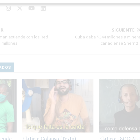
OR
SIGUIENTE
man extiende con los Red
Cuba debe $344 millones a miner
3 millones
canadiense Sherrit
ADOS
iende
El4tico: Colapso (Texto)
El4tico: ¿SOCIA