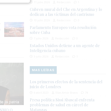
11 julio 2026
Redacción
1
Cubren mural del Che en Argentina y lo
dedican a las víctimas del castrismo
10 julio 2026
Redacción
0
Parlamento Europeo vota resolución
a
sobre Cuba
t
7 julio 2026
Redacción
0
Estados Unidos detiene a un agente de
Inteligencia cubano
3 julio 2026
Redacción
1
MAS LEÍDAS
Los primeros efectos de la sentencia del
juicio de Londres
6 abril 2023
Elías Amor Bravo
74
Presa política Sissi Abascal enfrenta
problemas de salud en cárcel de
Matanzas
LISMO O