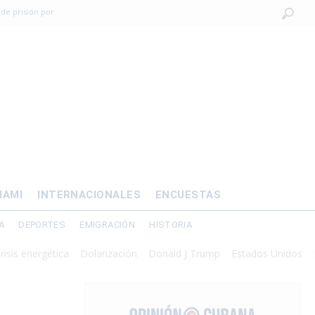
 de prisión por
os mayores
OMÍA
 al exilio?
xilio forzado
IAMI
INTERNACIONALES
ENCUESTAS
A
DEPORTES
EMIGRACIÓN
HISTORIA
ergética
Dolarización
Donald J Trump
Estados Unidos
Interven