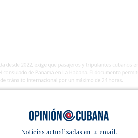
da desde 2022, exige que pasajeros y tripulantes cubanos en
 el consulado de Panamá en La Habana. El documento permit
de tránsito internacional por un máximo de 24 horas.
rse al menos 30 días antes del viaje, de manera personal o 
io Nacional de Migración panameño. Se requiere llenar un f
s fotografías, copia del pasaporte con vigencia mínima de se
nerario de viaje y pagar una tarifa de 50 dólares.
a excepciones. No necesitarán la visa quienes viajen con co
Noticias actualizadas en tu email.