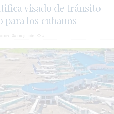
ifica visado de tránsito
o para los cubanos
cción
Emigración
0