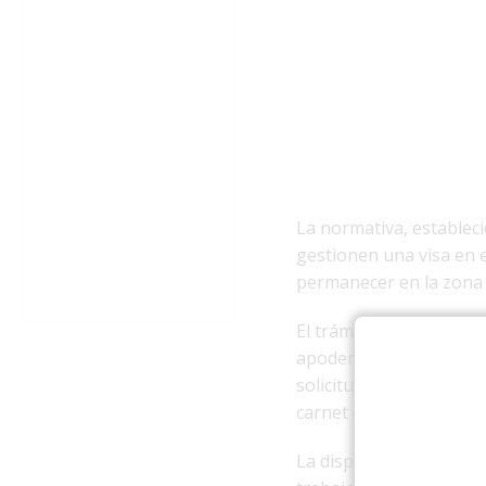
La normativa, estableci
gestionen una visa en
permanecer en la zona 
El trámite debe realiza
apoderado en el Servic
solicitud, presentar do
carnet de identidad, iti
La disposición contempl