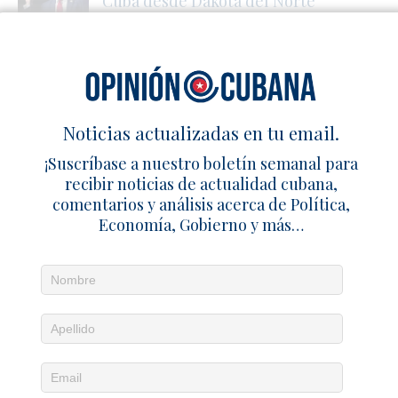
Cuba desde Dakota del Norte
1 julio 2026
Redacción
1
Consternación entre científicos y barrio
habanero por muerte de Gustavo Sierra
4 mayo 2021
Redacción
0
Noticias actualizadas en tu email.
Presa del 11J denuncia golpes y asfixia
¡Suscríbase a nuestro boletín semanal para
tras nueva detención en La Habana
recibir noticias de actualidad cubana,
comentarios y análisis acerca de Política,
3 julio 2026
Redacción
0
Economía, Gobierno y más…
SÉ EL PRIMERO EN COMENTAR
Deja un comentario