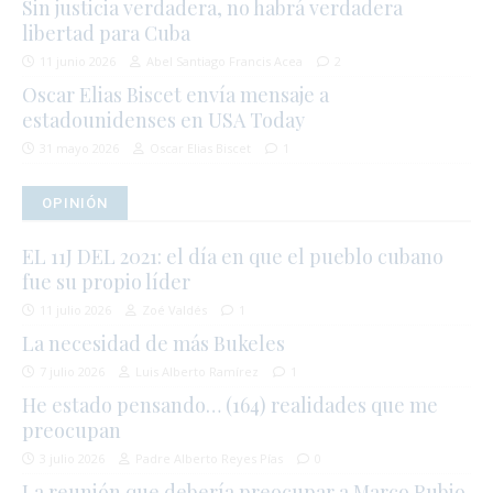
Sin justicia verdadera, no habrá verdadera
libertad para Cuba
11 junio 2026
Abel Santiago Francis Acea
2
Oscar Elias Biscet envía mensaje a
estadounidenses en USA Today
31 mayo 2026
Oscar Elias Biscet
1
OPINIÓN
EL 11J DEL 2021: el día en que el pueblo cubano
fue su propio líder
11 julio 2026
Zoé Valdés
1
La necesidad de más Bukeles
7 julio 2026
Luis Alberto Ramírez
1
He estado pensando… (164) realidades que me
preocupan
3 julio 2026
Padre Alberto Reyes Pías
0
La reunión que debería preocupar a Marco Rubio