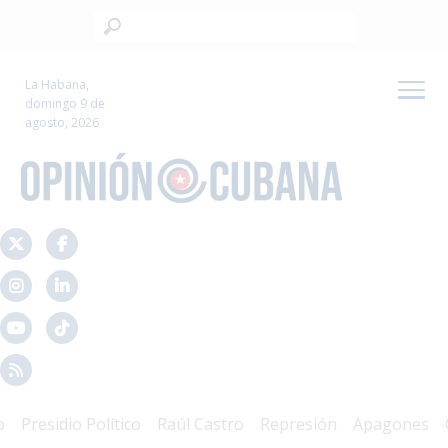
La Habana,
domingo 9 de
agosto, 2026
sidio Político
Raúl Castro
Represión
Apagones
Crisis